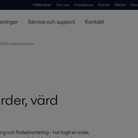
Hållbarhet
Om oss
Investerare
Karriär
Media
Nor
ösningar
Service och support
Kontakt
värd 80 miljoner kronor
rder, värd
g och flödeshantering – har tagit en order, 