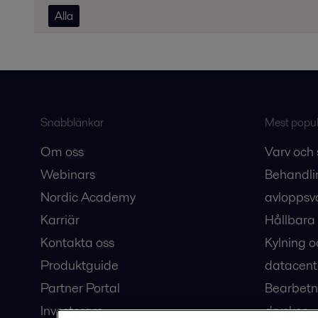
Alla
Snabblänkar
Mest populä
Om oss
Varv och 
Webinars
Behandli
Nordic Academy
avloppsv
Karriär
Hållbara 
Kontakta oss
Kylning o
Produktguide
datacent
Partner Portal
Bearbetn
Investerare
drycker