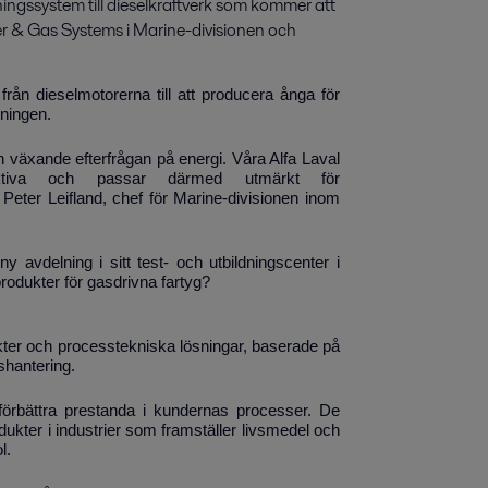
ningssystem till dieselkraftverk som kommer att 
r & Gas Systems i Marine-divisionen och 
n dieselmotorerna till att producera ånga för
gningen.
 den växande efterfrågan på energi. Våra Alfa Laval
fektiva och passar därmed utmärkt för
r
Peter Leifland, chef för Marine-divisionen inom
y avdelning i sitt test- och utbildningscenter i
odukter för gasdrivna fartyg?
ukter och processtekniska lösningar, baserade på
shantering.
t förbättra prestanda i kundernas processer. De
ukter i industrier som framställer livsmedel och
l.