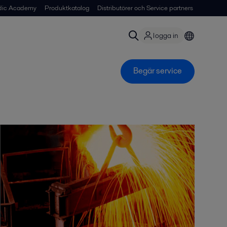
dic Academy
Produktkatalog
Distributörer och Service partners
logga in
Begär service