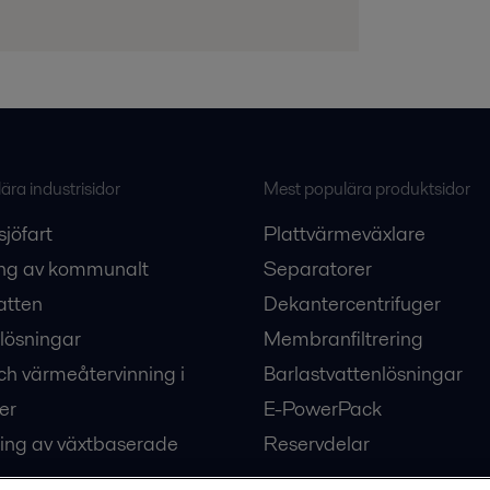
ra industrisidor
Mest populära produktsidor
sjöfart
Plattvärmeväxlare
ng av kommunalt
Separatorer
atten
Dekantercentrifuger
lösningar
Membranfiltrering
ch värmeåtervinning i
Barlastvattenlösningar
er
E-PowerPack
ing av växtbaserade
Reservdelar