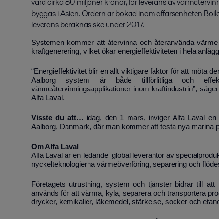
värd cirka 80 miljoner kronor, för leverans av värmåtervin
byggas i Asien. Ordern är bokad inom affärsenheten Boile
leverans beräknas ske under 2017.
Systemen kommer att återvinna och återanvända värme frå
kraftgenerering, vilket ökar energieffektiviteten i hela anläg
“Energieffektivitet blir en allt viktigare faktor för att möta
Aalborg system är både tillförlitliga och ef
värmeåtervinningsapplikationer inom kraftindustrin”, säge
Alfa Laval.
Visste du att…
idag, den 1 mars, inviger Alfa Laval en n
Aalborg, Danmark, där man kommer att testa nya marina pr
Om Alfa Laval
Alfa Laval är en ledande, global leverantör av specialprod
nyckelteknologierna värmeöverföring, separering och flöde
Företagets utrustning, system och tjänster bidrar till at
används för att värma, kyla, separera och transportera prod
drycker, kemikalier, läkemedel, stärkelse, socker och etano