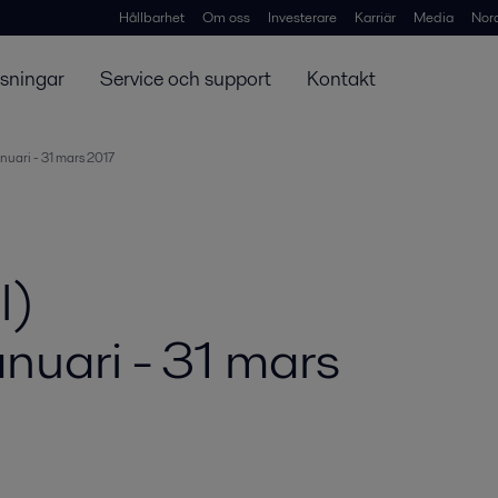
Hållbarhet
Om oss
Investerare
Karriär
Media
Nor
ösningar
Service och support
Kontakt
anuari - 31 mars 2017
l)
anuari - 31 mars