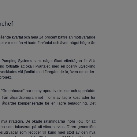
nchef
egående kvartal och hela 14 procent bättre än motsvarande
vilket var mer än vi hade förväntat och även något högre än
 för Pumping Systems samt något ökad efterfrågan för Alfa
 fortsatte att öka i kvartalet, med en positiv utveckling
utvecklades väl jämfört med föregående år, även om order­
projekt.
m ”Greenhouse” har en ny operativ struktur och uppnådde
ter från åtgärdsprogrammet i form av lägre kostnader för
de åtgärder kompenserade för en lägre beläggning. Det
 nya strategin. De ökade satsningarna inom FoU, för att
erna som fokuserar på att växa serviceaffären genomförs
beslutsvägar som ledtider till kund med stöd av den nya