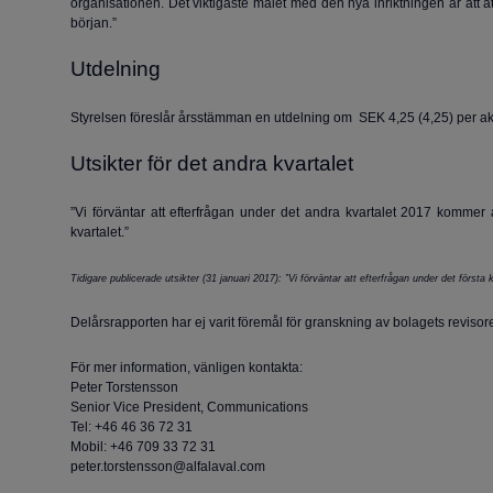
organisationen. Det viktigaste målet med den nya inriktningen är att åt
början.”
Utdelning
Styrelsen föreslår årsstämman en utdelning om SEK 4,25 (4,25) per ak
Utsikter för det andra kvartalet
”Vi förväntar att efterfrågan under det andra kvartalet 2017 kommer 
kvartalet.”
Tidigare publicerade utsikter (31 januari 2017): ”Vi förväntar att efterfrågan under det första
Delårsrapporten har ej varit föremål för granskning av bolagets revisore
För mer information, vänligen kontakta:
Peter Torstensson
Senior Vice President, Communications
Tel: +46 46 36 72 31
Mobil: +46 709 33 72 31
peter.torstensson@alfalaval.com