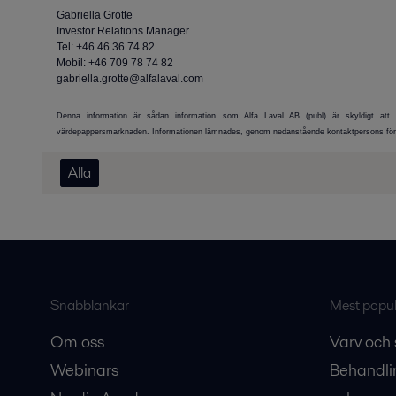
Gabriella Grotte
Investor Relations Manager
Tel: +46 46 36 74 82
Mobil: +46 709 78 74 82
gabriella.grotte@alfalaval.com
Denna information är sådan information som Alfa Laval AB (publ) är skyldigt att 
värdepappersmarknaden. Informationen lämnades, genom nedanstående kontaktpersons försor
Alla
Snabblänkar
Mest populä
Om oss
Varv och 
Webinars
Behandli