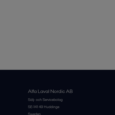
Alfa Laval Nordic AB
Sälj- och Servicebolag
SE-141 49
Huddinge
Sweden