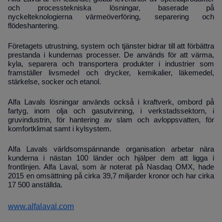
och processtekniska lösningar, baserade på
nyckelteknologierna värmeöverföring, separering och
flödeshantering.
Företagets utrustning, system och tjänster bidrar till att förbättra
prestanda i kundernas processer. De används för att värma,
kyla, separera och transportera produkter i industrier som
framställer livsmedel och drycker, kemikalier, läkemedel,
stärkelse, socker och etanol.
Alfa Lavals lösningar används också i kraftverk, ombord på
fartyg, inom olja och gasutvinning, i verkstadssektorn, i
gruvindustrin, för hantering av slam och avloppsvatten, för
komfortklimat samt i kylsystem.
Alfa Lavals världsomspännande organisation arbetar nära
kunderna i nästan 100 länder och hjälper dem att ligga i
frontlinjen. Alfa Laval, som är noterat på Nasdaq OMX, hade
2015 en omsättning på cirka 39,7 miljarder kronor och har cirka
17 500 anställda.
www.alfalaval.com