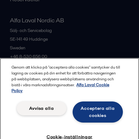
Alfa Laval Nordic AB
Sälj- och Servicebolag
SE-141 49
Huddinge
Sweden
+46 8-530 656 00
Genom att klicka på "acceptera alla cookies" samtycker du till
lagring av cookies på din enhet för att förbättra navigeringen
Alla kontor och partners
på webbplatsen, analysera webbplatsens användning och
bistå i våra marknadsföringsinsatser.
Alfa Laval Cookie
Policy
Privacy policy
Cookies policy
Legal terms and conditions
Avvisa alla
Acceptera alla
Community guidelines
cookies
Följ
Cookie-inställningar
© 2015-2026, ALFA LAVAL