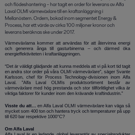
och flödeshantering – har tagit en order för leverans av Alfa 
Laval OLMI värmeväxlare till en kraftanläggning i 
Mellanöstern. Ordern, bokad inom segmentet Energy & 
Process, har ett värde av cirka 100 miljoner kronor och 
leverans beräknas ske under 2017.
Värmeväxlarna kommer att användas för att återvinna energi
och generera ånga till gasturbinerna – och därmed öka
energieffektiviteten i kraftanläggningen.
“Det är väldigt glädjande att kunna meddela att vi på kort tid tagit
en andra stor order på våra OLMI värmeväxlare”, säger Svante
Karlsson, chef för Process Technology-divisionen inom Alfa
Laval. ”Alfa Laval OLMIs produktsortiment består av
värmeväxlare med hög prestanda och stor tillförlitlighet vilka är
viktiga faktorer för kunder inom den krävande kraftindustrin.”
Visste du att…
en Alfa Laval OLMI värmeväxlare kan väga så
mycket som 400 ton och hantera tryck och temperaturer på upp
till 620 bar respektive 1000°C?
Om Alfa Laval
Alfa Laval är en ledande, global leverantör av specialprodukter