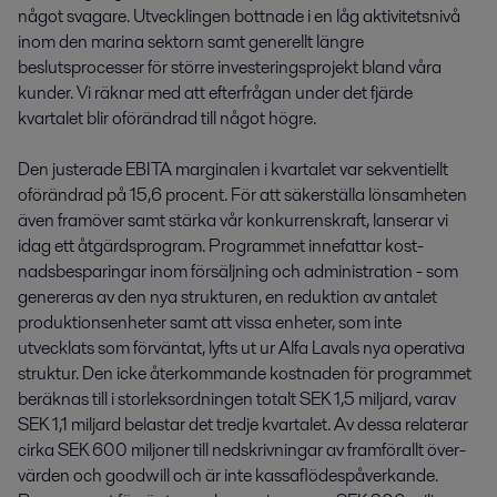
något svagare. Utvecklingen bottnade i en låg aktivitetsnivå 
inom den marina sektorn samt generellt längre 
beslutsprocesser för större investeringsprojekt bland våra 
kunder. Vi räknar med att efterfrågan under det fjärde 
kvartalet blir oförändrad till något högre.

Den justerade EBITA marginalen i kvartalet var sekventiellt 
oförändrad på 15,6 procent. För att säkerställa lönsamheten 
även framöver samt stärka vår konkurrenskraft, lanserar vi 
idag ett åtgärdsprogram. Programmet innefattar kost­
nadsbesparingar inom försäljning och administ­ration - som 
genereras av den nya strukturen, en reduktion av antalet 
produktionsenheter samt att vissa enheter, som inte 
utvecklats som förväntat, lyfts ut ur Alfa Lavals nya operativa 
struktur. Den icke återkommande kostnaden för programmet 
beräknas till i stor­leksordningen totalt SEK 1,5 miljard, varav 
SEK 1,1 miljard belastar det tredje kvartalet. Av dessa relaterar 
cirka SEK 600 miljoner till ned­skriv­ningar av framförallt över­
värden och goodwill och är inte kassaflödes­påverkande. 