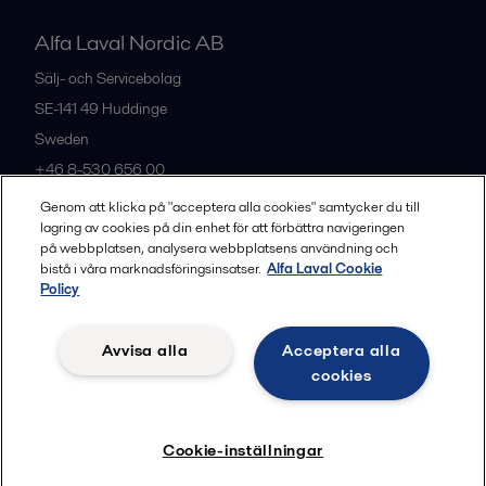
Alfa Laval Nordic AB
Sälj- och Servicebolag
SE-141 49
Huddinge
Sweden
+46 8-530 656 00
Genom att klicka på "acceptera alla cookies" samtycker du till
lagring av cookies på din enhet för att förbättra navigeringen
Alla kontor och partners
på webbplatsen, analysera webbplatsens användning och
bistå i våra marknadsföringsinsatser.
Alfa Laval Cookie
Policy
Privacy policy
Cookies policy
Legal terms and conditions
Avvisa alla
Acceptera alla
Community guidelines
cookies
Följ
Cookie-inställningar
© 2015-2026, ALFA LAVAL