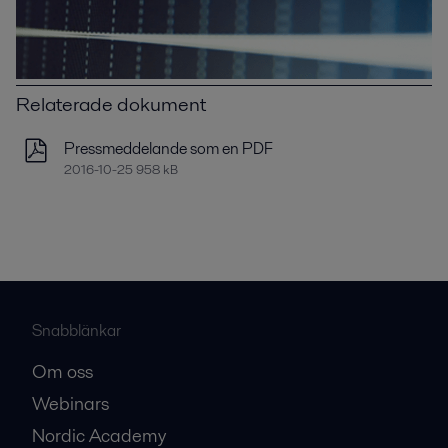
Relaterade dokument
Pressmeddelande som en PDF
2016-10-25 958 kB
Snabblänkar
Om oss
Webinars
Nordic Academy