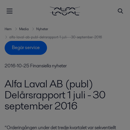
Hem
Media
Nyheter
alfa-laval-ab-publ-delrsrapport-1-juli---30-september-2016
Begär service
2016-10-25
Finansiella nyheter
Alfa Laval AB (publ)
Delårsrapport 1 juli - 30
september 2016
”Orderingången under det tredje kvartalet var sekventiellt 