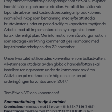
Programmet förväntas ge bespa­ringar om SEK 300 miljoner 
inom försäljning och administration. Parallellt fort­sätter vårt 
löpande arbete med kostnads­besparingar i produktionen, 
inom såväl inköp som bemanning, med syfte att stödja 
bruttovinsten under en period av lägre kapaci­tetsutnyttjande. 
Arbetet med att imple­mentera den nya organi­sationen 
fortskrider enligt plan. Mer information om såväl organisation 
som strategisk inriktning kommer att ges i samband med 
kapitalmark­nadsdagen den 22 november.

Under kvartalet ratificerades konventionen om ballastvatten, 
vilket innebär att delar av den glo­bala handelsflottan skall 
installera reningssystem under de kommande sex åren. 
Aktiviteten på marknaden är hög och effekten på 
orderingången förväntas under 2017.”

Tom Erixon, VD och koncernchef
Sammanfattning: tredje kvartalet
Orderingången
minskade med 14 procent* till MSEK
7 540
(
8 686
).
Omsättningen
minskade med 12 procent* till MSEK
8 581
(
9 693
).