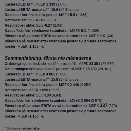
Justerad EBITA
**: MSEK
1 339
(
1 675
).
Justerad EBITA-marginal
**:
15,6
(
17,3
) procent.
93
Resultat efter finansiella poster
:
MSEK
(1 336).
Nettoresultat
: MSEK
-106
(
988)
.
Resultat per aktie
:
SEK
-0,27
(
2,34
)
.
Kassaflöde från rörelseverksamheten
: MSEK
911
(
1 369
).
Påverkan på justerad EBITA av växelkurseffekter
: MSEK
107
(
40
).
Påverkan på resultat efter finansiella poster av jämförelsestörande
poster
:
MSEK
-1 100
(
-
).
Sammanfattning: första nio månaderna
Orderingången
minskade med 14 procent* till MSEK
23 351
(
27 676
).
Omsättningen
minskade med 9 procent* till MSEK
25 730
(
28 941
).
Justerad EBITA
**: MSEK
4 065
(
5 060
).
Justerad EBITA-marginal
**:
15,8
(
17,5
) procent.
Resultat efter finansiella poster
:
MSEK
2 448
(
4 054
).
Nettoresultat
: MSEK
1 696
(
2 926
)
.
Resultat per aktie
:
SEK
4,00
(
6,93
)
.
Kassaflöde från rörelseverksamheten
: MSEK
3 054
(
3 975
).
337
Påverkan på justerad EBITA av växelkurseffekter
: MSEK
(370).
Påverkan på resultat efter finansiella poster av jämförelsestörande
poster
:
MSEK
-1 100
(
-
).
* Exklusive valutaeffekter.