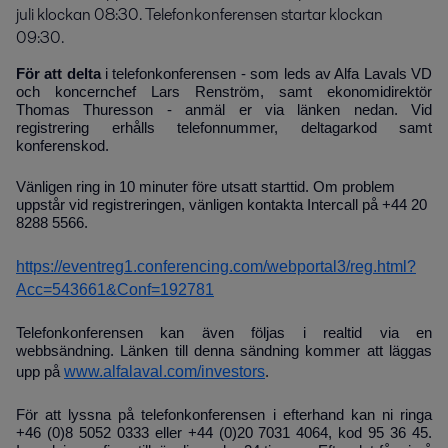
juli klockan 08:30. Telefonkonferensen startar klockan 
09:30.
För att delta
i telefonkonferensen - som leds av Alfa Lavals VD
och koncernchef Lars Renström, samt ekonomidirektör
Thomas Thuresson - anmäl er via länken nedan. Vid
registrering erhålls telefonnummer, deltagarkod samt
konferenskod.
Vänligen ring in 10 minuter före utsatt starttid. Om problem
uppstår vid registreringen, vänligen kontakta Intercall på +44 20
8288 5566.
https://eventreg1.conferencing.com/webportal3/reg.html?
Acc=543661&Conf=192781
Telefonkonferensen kan även följas i realtid via en
webbsändning. Länken till denna sändning kommer att läggas
www.alfalaval.com/investors
upp på
.
För att lyssna på telefonkonferensen i efterhand kan ni ringa
+46 (0)8 5052 0333 eller +44 (0)20 7031 4064, kod 95 36 45.