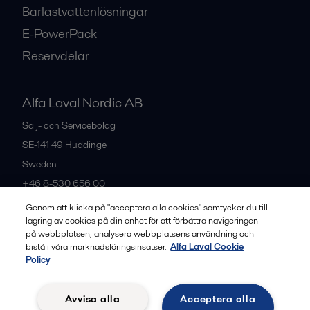
Barlastvattenlösningar
E-PowerPack
Reservdelar
Alfa Laval Nordic AB
Sälj- och Servicebolag
SE-141 49
Huddinge
Sweden
+46 8-530 656 00
Genom att klicka på "acceptera alla cookies" samtycker du till
lagring av cookies på din enhet för att förbättra navigeringen
Alla kontor och partners
på webbplatsen, analysera webbplatsens användning och
bistå i våra marknadsföringsinsatser.
Alfa Laval Cookie
Policy
Privacy policy
Cookies policy
Legal terms and conditions
Avvisa alla
Acceptera alla
Community guidelines