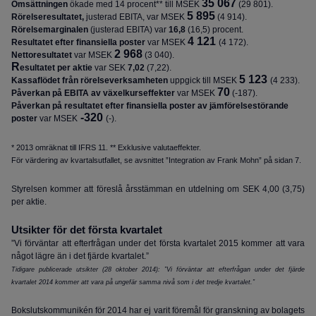
35 067
Omsättningen
ökade med 14 procent** till MSEK
(29 801).
5 895
Rörelseresultatet,
justerad EBITA, var MSEK
(4 914).
Rörelsemarginalen
(justerad EBITA) var
16,8
(
16,5
) procent.
4 121
Resultatet efter finansiella poster
var MSEK
(4 172).
2 968
Nettoresultatet
var MSEK
(3 040)
.
R
esultatet per aktie
var
SEK
7,02
(
7,22
)
.
5 123
Kassaflödet från rörelseverksamheten
uppgick till MSEK
(4 233).
70
Påverkan på EBITA av växelkurseffekter
var MSEK
(‑
187
).
Påverkan på resultatet e
fter finansiella poster av jämförelsestörande
-320
poster
var MSEK
(-).
* 2013 omräknat till IFRS 11. *
* Exklusive valutaeffekter.
För värdering av kvartalsutfallet, se avsnittet ”Integration av Frank Mohn” på sidan 7.
Styrelsen kommer att föreslå årsstämman en utdelning om SEK 4,00 (3,75)
per aktie.
Utsikter för det första kvartalet
”Vi förväntar att efterfrågan under det första kvartalet 2015 kommer att vara
något lägre än i det fjärde kvartalet.”
Tidigare publicerade utsikter (28 oktober 2014): ”Vi förväntar att efterfrågan under det fjärde
kvartalet 2014 kommer att vara på ungefär samma nivå som i det tredje kvartalet.”
Bokslutskommunikén för 2014 har
ej varit föremål för granskning av bolagets