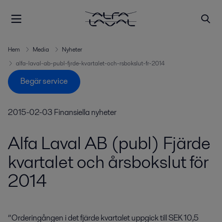
Hem
Media
Nyheter
alfa-laval-ab-publ-fjrde-kvartalet-och-rsbokslut-fr-2014
Begär service
2015-02-03
Finansiella nyheter
Alfa Laval AB (publ) Fjärde
kvartalet och årsbokslut för
2014
”Orderingången i det fjärde kvartalet uppgick till SEK 10,5 