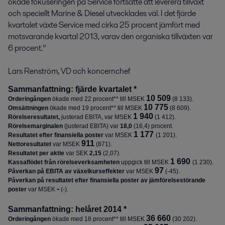
ökade fokuseringen på Service fortsatte att leverera tillväxt 
och speciellt Marine & Diesel utvecklades väl. I det fjärde 
kvartalet växte Service med cirka 25 procent jämfört med 
motsvarande kvartal 2013, varav den organiska tillväxten var 
6 procent.”

Lars Renström, VD och koncernchef
Sammanfattning: fjärde kvartalet *
10 509
Orderingången
ökade med 22 procent** till MSEK
(8 133).
10 775
Omsättningen
ökade med 19 procent** till MSEK
(8 609).
1 940
Rörelseresultatet,
justerad EBITA, var MSEK
(1 412).
Rörelsemarginalen
(justerad EBITA) var
18,0
(
16,4
) procent.
1 177
Resultatet efter finansiella poster
var MSEK
(1 201).
911
Nettoresultatet
var MSEK
(871)
.
Resultatet per aktie
var
SEK
2,15
(
2,07
)
.
1 690
Kassaflödet från rörelseverksamheten
uppgick till MSEK
(1 230).
97
Påverkan på EBITA av växelkurseffekter
var MSEK
(-45).
Påverkan på resultatet e
fter finansiella poster av jämförelsestörande
-
poster
var
MSEK
(-).
Sammanfattning: helåret 2014 *
36 660
Orderingången
ökade med 18 procent** till MSEK
(30 202).