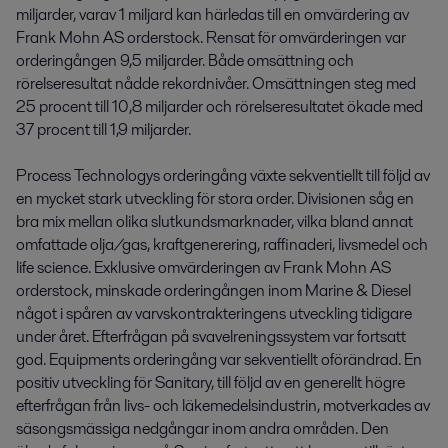
miljarder, varav 1 miljard kan härledas till en omvärdering av 
Frank Mohn AS orderstock. Rensat för omvärderingen var 
orderingången 9,5 miljarder. Både omsättning och 
rörelseresultat nådde rekordnivåer. Omsätt­ningen steg med 
25 procent till 10,8 miljarder och rörelseresultatet ökade med 
37 procent till 1,9 miljarder.

Process Technologys orderingång växte sekven­tiellt till följd av 
en mycket stark utveckling för stora order. Divisionen såg en 
bra mix mellan olika slutkundsmarknader, vilka bland annat 
omfattade olja/gas, kraftgenerering, raffinaderi, livsmedel och 
life science. Exklusive omvärde­ringen av Frank Mohn AS 
orderstock, minskade orderingången inom Marine & Diesel 
något i spåren av varvskontrakteringens utveckling tidigare 
under året. Efterfrågan på svavelrenings­system var fortsatt 
god. Equipments orderingång var sekventiellt oförändrad. En 
positiv utveck­ling för Sanitary, till följd av en generellt högre 
efter­frågan från livs- och läkemedelsindustrin, mot­verkades av 
säsongsmässiga nedgångar inom andra områden. Den 