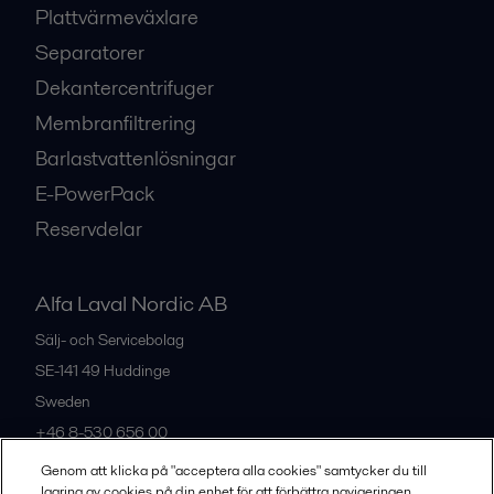
Plattvärmeväxlare
Separatorer
Dekantercentrifuger
Membranfiltrering
Barlastvattenlösningar
E-PowerPack
Reservdelar
Alfa Laval Nordic AB
Sälj- och Servicebolag
SE-141 49
Huddinge
Sweden
+46 8-530 656 00
Genom att klicka på "acceptera alla cookies" samtycker du till
lagring av cookies på din enhet för att förbättra navigeringen