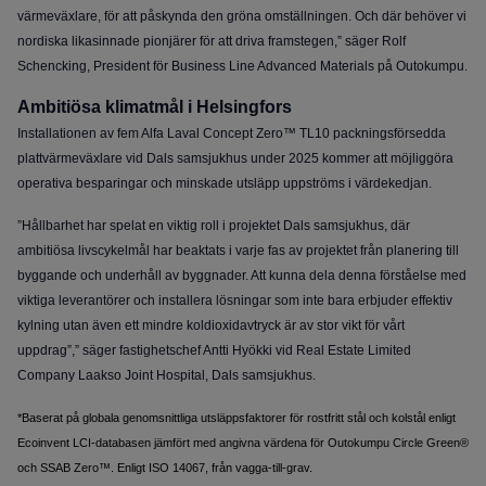
värmeväxlare, för att påskynda den gröna omställningen. Och där behöver vi
nordiska likasinnade pionjärer för att driva framstegen,” säger Rolf
Schencking, President för Business Line Advanced Materials på Outokumpu.
Ambitiösa klimatmål i Helsingfors
Installationen av fem Alfa Laval Concept Zero™ TL10 packningsförsedda
plattvärmeväxlare vid Dals samsjukhus under 2025 kommer att möjliggöra
operativa besparingar och minskade utsläpp uppströms i värdekedjan.
”
Hållbarhet har spelat en viktig roll i projektet Dals samsjukhus, där
ambitiösa livscykelmål har beaktats i varje fas av projektet från planering till
byggande och underhåll av byggnader. Att kunna dela denna förståelse med
viktiga leverantörer och installera lösningar som inte bara erbjuder effektiv
kylning utan även ett mindre koldioxidavtryck är av stor vikt för vårt
uppdrag”,
” säger fastighetschef Antti Hyökki vid Real Estate Limited
Company Laakso Joint Hospital, Dals samsjukhus.
*Baserat på globala genomsnittliga utsläppsfaktorer för rostfritt stål och kolstål enligt
Ecoinvent LCI-databasen jämfört med angivna värdena för Outokumpu Circle Green®
och SSAB Zero™. Enligt ISO 14067, från vagga-till-grav.