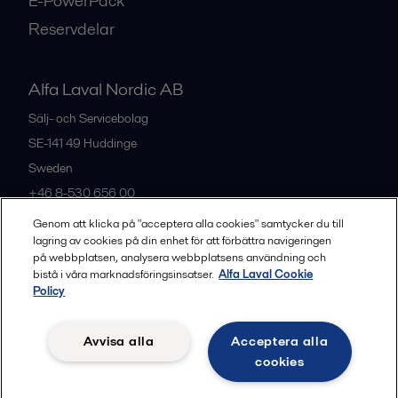
E-PowerPack
Reservdelar
Alfa Laval Nordic AB
Sälj- och Servicebolag
SE-141 49
Huddinge
Sweden
+46 8-530 656 00
Genom att klicka på "acceptera alla cookies" samtycker du till
lagring av cookies på din enhet för att förbättra navigeringen
Alla kontor och partners
på webbplatsen, analysera webbplatsens användning och
bistå i våra marknadsföringsinsatser.
Alfa Laval Cookie
Policy
Privacy policy
Cookies policy
Legal terms and conditions
Avvisa alla
Acceptera alla
Community guidelines
cookies
Följ