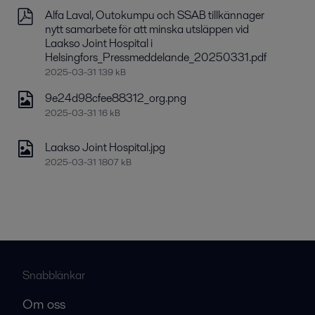
Alfa Laval, Outokumpu och SSAB tillkännager
nytt samarbete för att minska utsläppen vid
Laakso Joint Hospital i
Helsingfors_Pressmeddelande_20250331.pdf
2025-03-31 139 kB
9e24d98cfee88312_org.png
2025-03-31 16 kB
Laakso Joint Hospital.jpg
2025-03-31 1807 kB
Snabblänkar
Om oss