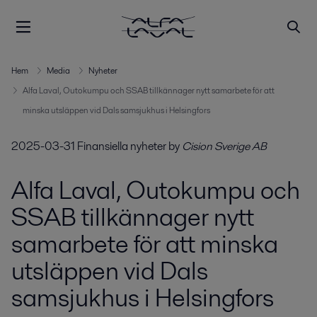
Hem
Media
Nyheter
Alfa Laval, Outokumpu och SSAB tillkännager nytt samarbete för att
minska utsläppen vid Dals samsjukhus i Helsingfors
2025-03-31
Finansiella nyheter
by
Cision Sverige AB
Alfa Laval, Outokumpu och
SSAB tillkännager nytt
samarbete för att minska
utsläppen vid Dals
samsjukhus i Helsingfors