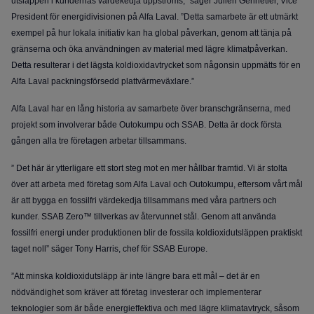
utsläppen i kundernas värdekedja uppströms,” säger Julien Gennetier, Vice
President för energidivisionen på Alfa Laval. ”Detta samarbete är ett utmärkt
exempel på hur lokala initiativ kan ha global påverkan, genom att tänja på
gränserna och öka användningen av material med lägre klimatpåverkan.
Detta resulterar i det lägsta koldioxidavtrycket som någonsin uppmätts för en
Alfa Laval packningsförsedd plattvärmeväxlare.”
Alfa Laval har en lång historia av samarbete över branschgränserna, med
projekt som involverar både Outokumpu och SSAB. Detta är dock första
gången alla tre företagen arbetar tillsammans.
”
Det här är ytterligare ett stort steg mot en mer hållbar framtid. Vi är stolta
över att arbeta med företag som Alfa Laval och Outokumpu, eftersom vårt mål
är att bygga en fossilfri värdekedja tillsammans med våra partners och
kunder. SSAB Zero™ tillverkas av återvunnet stål. Genom att använda
fossilfri energi under produktionen blir de fossila koldioxidutsläppen praktiskt
taget noll
” säger Tony Harris, chef för SSAB Europe.
”Att minska koldioxidutsläpp är inte längre bara ett mål – det är en
nödvändighet som kräver att företag investerar och implementerar
teknologier som är både energieffektiva och med lägre klimatavtryck, såsom