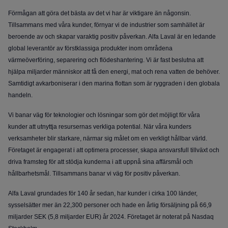
Förmågan att göra det bästa av det vi har är viktigare än någonsin.
Tillsammans med våra kunder, förnyar vi de industrier som samhället är
beroende av och skapar varaktig positiv påverkan. Alfa Laval är en ledande
global leverantör av förstklassiga produkter inom områdena
värmeöverföring, separering och flödeshantering. Vi är fast beslutna att
hjälpa miljarder människor att få den energi, mat och rena vatten de behöver.
Samtidigt avkarboniserar i den marina flottan som är ryggraden i den globala
handeln.
Vi banar väg för teknologier och lösningar som gör det möjligt för våra
kunder att utnyttja resursernas verkliga potential. När våra kunders
verksamheter blir starkare, närmar sig målet om en verkligt hållbar värld.
Företaget är engagerat i att optimera processer, skapa ansvarsfull tillväxt och
driva framsteg för att stödja kunderna i att uppnå sina affärsmål och
hållbarhetsmål. Tillsammans banar vi väg för positiv påverkan.
Alfa Laval grundades för 140 år sedan, har kunder i cirka 100 länder,
sysselsätter mer än 22,300 personer och hade en årlig försäljning på 66,9
miljarder SEK (5,8 miljarder EUR) år 2024. Företaget är noterat på Nasdaq