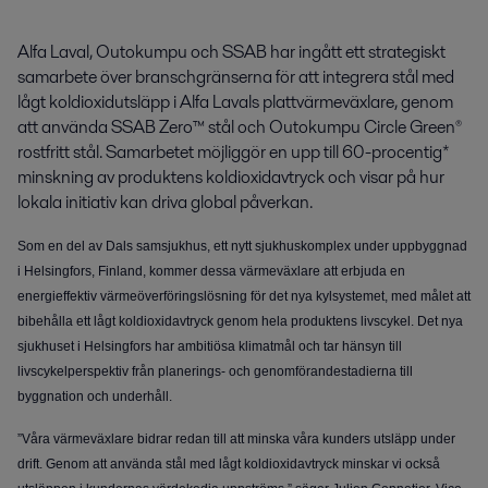
Alfa Laval, Outokumpu och SSAB har ingått ett strategiskt 
samarbete över branschgränserna för att integrera stål med 
lågt koldioxidutsläpp i Alfa Lavals plattvärmeväxlare, genom 
att använda SSAB Zero™ stål och Outokumpu Circle Green® 
rostfritt stål. Samarbetet möjliggör en upp till 60-procentig* 
minskning av produktens koldioxidavtryck och visar på hur 
lokala initiativ kan driva global påverkan.
Som en del av Dals samsjukhus, ett nytt sjukhuskomplex under uppbyggnad
i Helsingfors, Finland, kommer dessa värmeväxlare att erbjuda en
energieffektiv värmeöverföringslösning för det nya kylsystemet, med målet att
bibehålla ett lågt koldioxidavtryck genom hela produktens livscykel. Det nya
sjukhuset i Helsingfors har ambitiösa klimatmål och tar hänsyn till
livscykelperspektiv från planerings- och genomförandestadierna till
byggnation och underhåll.
”Våra värmeväxlare bidrar redan till att minska våra kunders utsläpp under
drift. Genom att använda stål med lågt koldioxidavtryck minskar vi också