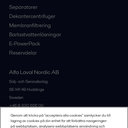
Separatorer
Dekantercentrifuger
Membranfiltrering
Barlastvattenlösningar
E-PowerPack
Reservdelar
Alfa Laval Nordic AB
Sälj- och Servicebolag
SE-141 49
Huddinge
Sweden
+46 8-530 656 00
Genom att klicka på "acceptera alla cookies" samtycker du till
lagring av cookies på din enhet för att förbättra navigeringen
Alla kontor och partners
på webbplatsen, analysera webbplatsens användning och