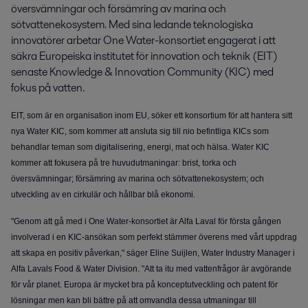
översvämningar och försämring av marina och 
sötvattenekosystem. Med sina ledande teknologiska 
innovatörer arbetar One Water-konsortiet engagerat i att 
säkra Europeiska institutet för innovation och teknik (EIT) 
senaste Knowledge & Innovation Community (KIC) med 
fokus på vatten.
EIT, som är en organisation inom EU, söker ett konsortium för att hantera sitt
nya Water KIC, som kommer att ansluta sig till nio befintliga KICs som
behandlar teman som digitalisering, energi, mat och hälsa. Water KIC
kommer att fokusera på tre huvudutmaningar: brist, torka och
översvämningar; försämring av marina och sötvattenekosystem; och
utveckling av en cirkulär och hållbar blå ekonomi.
"Genom att gå med i One Water-konsortiet är Alfa Laval för första gången
involverad i en KIC-ansökan som perfekt stämmer överens med vårt uppdrag
att skapa en positiv påverkan," säger Eline Suijlen, Water Industry Manager i
Alfa Lavals Food & Water Division. "Att ta itu med vattenfrågor är avgörande
för vår planet. Europa är mycket bra på konceptutveckling och patent för
lösningar men kan bli bättre på att omvandla dessa utmaningar till