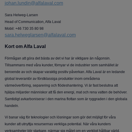
johan.lundin@alfalaval.com
Sara Helweg-Larsen
Head of Communication, Alfa Laval
Mobil: +46 730 35 80 98
sara.helweglarsen@alfalaval.com
Kort om Alfa Laval
Förmågan att göra det bästa av det vi har är viktigare än någonsin.
Tillsammans med våra kunder, förnyar vi de industrier som samhället är
beroende av och skapar varaktig positiv påverkan. Alfa Laval är en ledande
global leverantör av förstklassiga produkter inom områdena
värmeöverföring, separering och flödeshantering. Vi är fast beslutna att
hjälpa miljarder människor att få den energi, mat och rena vatten de behöver.
Samtidigt avkarboniserar i den marina flottan som är ryggraden i den globala
handeln.
Vi banar väg för teknologier och lösningar som gör det möjligt för våra
kunder att utnyttja resursernas verkliga potential. När våra kunders
verksamheter blir starkare, närmar sig målet om en verkligt hållbar värld.