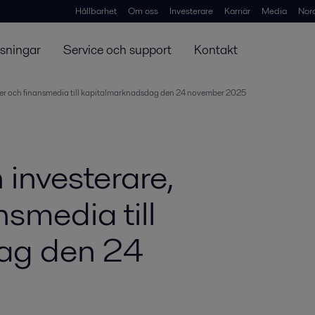
Hållbarhet
Om oss
Investerare
Karriär
Media
Nor
ösningar
Service och support
Kontakt
tiker och finansmedia till kapitalmarknadsdag den 24 november 2025
 investerare,
nsmedia till
ag den 24