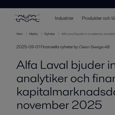
Industrier
Produkter och l
Hem
Media
Nyheter
Alfa Laval bjuder in investerare, analy
2025-09-01
Finansiella nyheter
by
Cision Sverige AB
Alfa Laval bjuder in
analytiker och fina
kapitalmarknadsd
november 2025