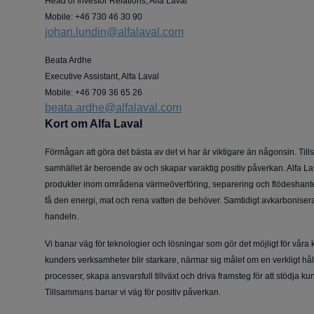
Head of Investor Relations, Alfa Laval
Mobile: +46 730 46 30 90
johan.lundin@alfalaval.com
Beata Ardhe
Executive Assistant, Alfa Laval
Mobile: +46 709 36 65 26
beata.ardhe@alfalaval.com
Kort om Alfa Laval
Förmågan att göra det bästa av det vi har är viktigare än någonsin. Ti
samhället är beroende av och skapar varaktig positiv påverkan. Alfa La
produkter inom områdena värmeöverföring, separering och flödeshanterin
få den energi, mat och rena vatten de behöver. Samtidigt avkarbonisera
handeln.
Vi banar väg för teknologier och lösningar som gör det möjligt för våra k
kunders verksamheter blir starkare, närmar sig målet om en verkligt håll
processer, skapa ansvarsfull tillväxt och driva framsteg för att stödja k
Tillsammans banar vi väg för positiv påverkan.