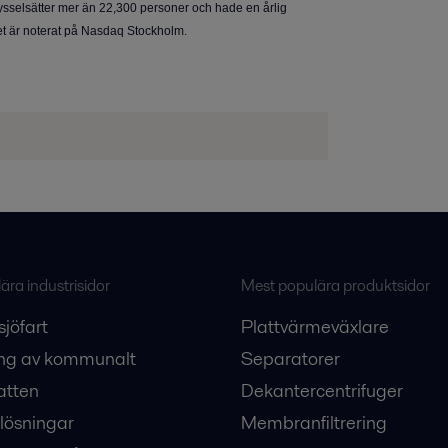
sysselsätter mer än 22,300 personer och hade en årlig
get är noterat på Nasdaq Stockholm.
ra industrisidor
Mest populära produktsidor
sjöfart
Plattvärmeväxlare
ng av kommunalt
Separatorer
atten
Dekantercentrifuger
lösningar
Membranfiltrering