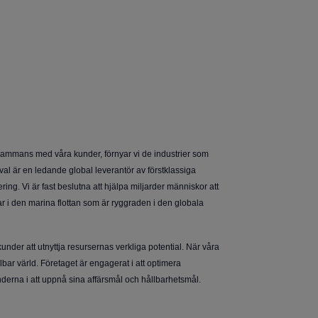
llsammans med våra kunder, förnyar vi de industrier som
val är en ledande global leverantör av förstklassiga
g. Vi är fast beslutna att hjälpa miljarder människor att
r i den marina flottan som är ryggraden i den globala
under att utnyttja resursernas verkliga potential. När våra
bar värld. Företaget är engagerat i att optimera
underna i att uppnå sina affärsmål och hållbarhetsmål.