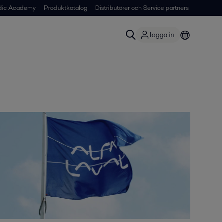
dic Academy
Produktkatalog
Distributörer och Service partners
logga in