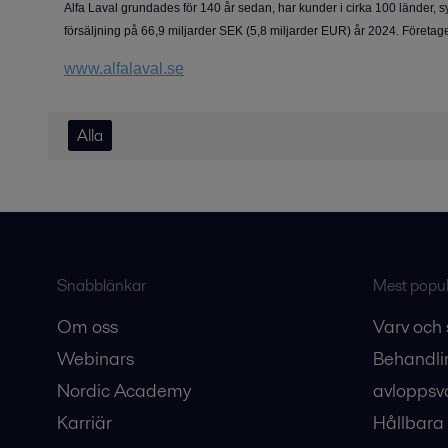
Alfa Laval grundades för 140 år sedan, har kunder i cirka 100 länder, 
försäljning på 66,9 miljarder SEK (5,8 miljarder EUR) år 2024. Företa
www.alfalaval.se
Alla
Snabblänkar
Mest populä
Om oss
Varv och 
Webinars
Behandli
Nordic Academy
avloppsv
Karriär
Hållbara 