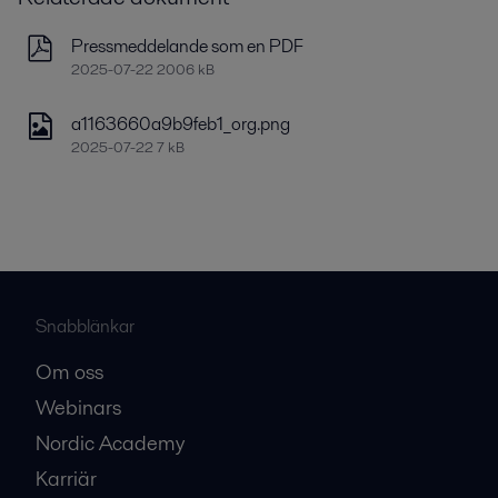
Pressmeddelande som en PDF
2025-07-22 2006 kB
a1163660a9b9feb1_org.png
2025-07-22 7 kB
Snabblänkar
Om oss
Webinars
Nordic Academy
Karriär