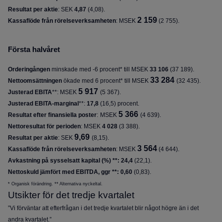
Resultat per aktie
:
SEK
4,87
(
4,08
)
.
2 159
Kassaflöde från rörelseverksamheten
: MSEK
(
2 755
).
Första halvåret
Orderingången
minskade med -6 procent* till MSEK
33 106
(
37 189
).
33 284
Nettoomsättningen
ökade med 6 procent* till MSEK
(
32 435
).
5 917
Justerad EBITA
**: MSEK
(5 367).
Justerad EBITA-marginal
**:
17,8
(
16,5
) procent.
5 366
Resultat efter finansiella poster
:
MSEK
(4 639).
Nettoresultat för perioden
: MSEK
4 028
(
3 388
)
.
9,69
Resultat per aktie
:
SEK
(
8,15
)
.
3 564
Kassaflöde från rörelseverksamheten
: MSEK
(
4 644
).
Avkastning på sysselsatt kapital (%) **: 24,4
(22,1).
Nettoskuld jämfört med EBITDA, ggr **: 0,60
(0,83).
* Organisk förändring. ** Alternativa nyckeltal.
Utsikter för det tredje kvartalet
”Vi förväntar att efterfrågan i det tredje kvartalet blir något högre än i det
andra kvartalet.”