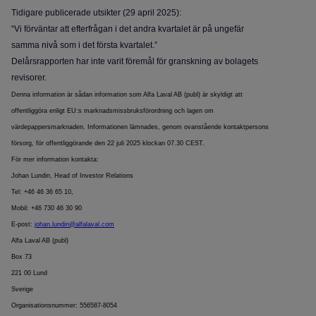
Tidigare publicerade utsikter (29 april 2025):
“Vi förväntar att efterfrågan i det andra kvartalet är på ungefär
samma nivå som i det första kvartalet.”
Delårsrapporten har inte varit föremål för granskning av bolagets
revisorer.
Denna information är sådan information som Alfa Laval AB (publ) är skyldigt att
offentliggöra enligt EU:s marknadsmissbruksförordning och lagen om
värdepappersmarknaden. Informationen lämnades, genom ovanstående kontaktpersons
försorg, för offentliggörande den 22 juli 2025 klockan 07.30 CEST.
För mer information kontakta:
Johan Lundin, Head of Investor Relations
Tel: +46 46 36 65 10,
Mobil: +46 730 46 30 90
E-post:
johan.lundin@alfalaval.com
Alfa Laval AB (publ)
Box 73
221 00 Lund
Sverige
Organisationsnummer: 556587-8054