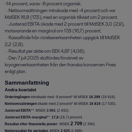
-14 procent, varav -8 procent organisk.

  · Nettoomsättningen minskade med -4 procent och var 
MdSEK 16,8 (17,5), med en organisk tillväxt om 2 procent.

  · Justerad EBITA ökade med 2 procent till MdSEK 3,0 (2,9), 
motsvarande en marginal om 17,8 (16,7) procent.

  · Kassaflöde från rörelseverksamheten uppgick till MdSEK 
2,2 (2,8).

  · Resultat per aktie om SEK 4,87 (4,08).

  · Den 7 juli 2025 slutfördes förvärvet av 
kryogenverksamheten från den franska koncernen Fives 
enligt plan.
Sammanfattning
Andra kvartalet
Orderingången
minskade med -8 procent* till MSEK
16 299
(
18 916
).
Nettoomsättningen
ökade med 2 procent* till MSEK
16 819
(
17 530
).
Justerad EBITA
**: MSEK
3 001
(
2 932
).
Justerad EBITA-marginal
**:
17,8
(
16,7
) procent.
2 709
Resultat efter finansiella poster
:
MSEK
(2 390).
Nettoresultat för perioden
: MSEK
2 025
(
1 696
)
.