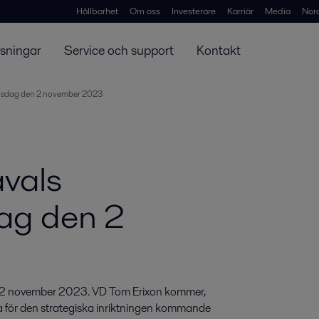
Hållbarhet
Om oss
Investerare
Karriär
Media
Nor
ösningar
Service och support
Kontakt
nadsdag den 2 november 2023
avals
ag den 2
n 2 november 2023. VD Tom Erixon kommer, 
a för den strategiska inriktningen kommande 