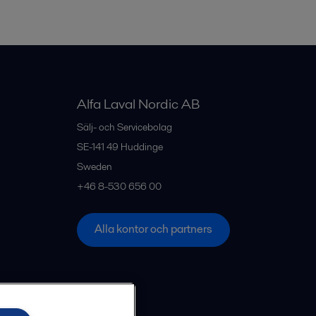
Alfa Laval Nordic AB
Sälj- och Servicebolag
SE-141 49
Huddinge
Sweden
+46 8-530 656 00
Alla kontor och partners