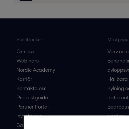
Snabblänkar
Mest populä
Om oss
Varv och 
Webinars
Behandli
Nordic Academy
avloppsv
Karriär
Hållbara 
Kontakta oss
Kylning o
Produktguide
datacent
Partner Portal
Bearbetn
Investerare
drycker
Säkerhetsdatablad
Bioteknik