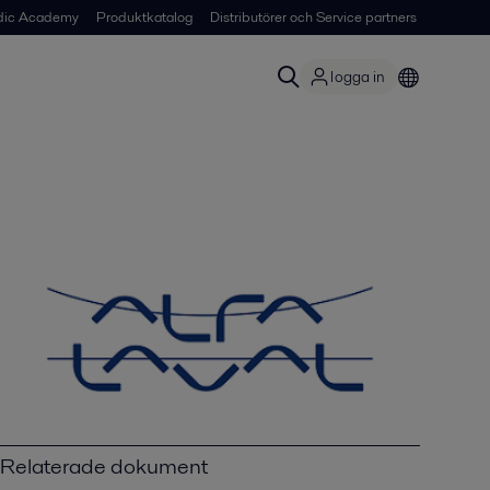
dic Academy
Produktkatalog
Distributörer och Service partners
logga in
Relaterade dokument