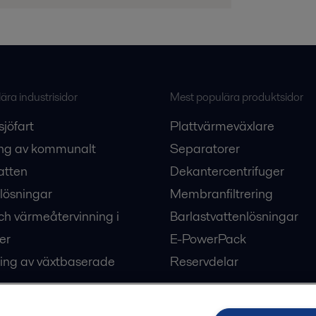
ra industrisidor
Mest populära produktsidor
sjöfart
Plattvärmeväxlare
ng av kommunalt
Separatorer
atten
Dekantercentrifuger
lösningar
Membranfiltrering
ch värmeåtervinning i
Barlastvattenlösningar
er
E-PowerPack
ing av växtbaserade
Reservdelar