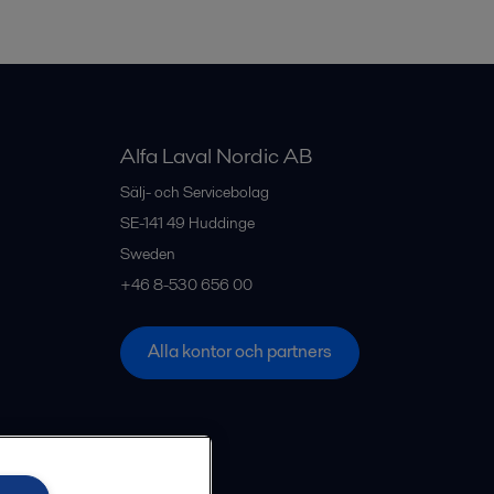
Alfa Laval Nordic AB
Sälj- och Servicebolag
SE-141 49
Huddinge
Sweden
+46 8-530 656 00
Alla kontor och partners