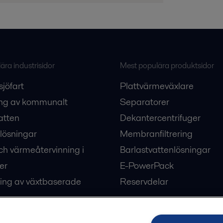
ra industrisidor
Mest populära produktsidor
sjöfart
Plattvärmeväxlare
ng av kommunalt
Separatorer
atten
Dekantercentrifuger
lösningar
Membranfiltrering
ch värmeåtervinning i
Barlastvattenlösningar
er
E-PowerPack
ing av växtbaserade
Reservdelar