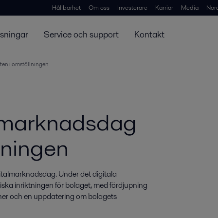
Hållbarhet
Om oss
Investerare
Karriär
Media
Nor
ösningar
Service och support
Kontakt
ten i omställningen
almarknadsdag
llningen
italmarknadsdag. Under det digitala 
a inriktningen för bolaget, med fördjupning 
laner och en uppdatering om bolagets 