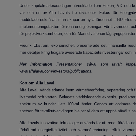
Under kapitalmarknadsdagen utvecklade Tom Erixon, VD och konce
var och en av Alfa Lavals tre divisioner. Fokus för Energydi
meddelade också att man skapar en ny affärsenhet – BU Electrol
implementeringstakten för rena energilösningar. För Livsmedel- oc
för projektverksamheten, och för Marindivisionen låg tyngdpunkten
Fredrik Ekström, ekonomichef, presenterade det finansiella res
mer detaljer kring tidigare aviserade kapacitetsinvesteringar och in
Mer information
Presentationer, såväl som utvalt inspel
www.alfalaval.com/investors/publications.
Kort om Alfa Laval
Alfa Laval, världsledande inom värmeöverföring, separering och fl
livsmedel och vatten. Bolagets världsledande expertis, produkter 
spektrum av kunder i ett 100-tal länder. Genom att optimera der
spetsen för teknikutvecklingen hjälper vi dem att uppnå såväl sina
Alfa Lavals innovativa teknologier används för att rena, förädla oc
förbättrad energieffektivitet och värmeåtervinning, effektivise