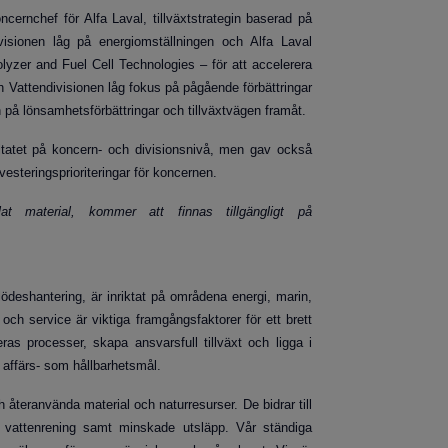
rnchef för Alfa Laval, tillväxtstrategin baserad på
visionen låg på energiomställningen och Alfa Laval
yzer and Fuel Cell Technologies – för att accelerera
h Vattendivisionen låg fokus på pågående förbättringar
 på lönsamhetsförbättringar och tillväxtvägen framåt.
ultatet på koncern- och divisionsnivå, men gav också
vesteringsprioriteringar för koncernen.
at material, kommer att finnas tillgängligt på
ödeshantering, är inriktat på områdena energi, marin,
och service är viktiga framgångsfaktorer för ett brett
as processer, skapa ansvarsfull tillväxt och ligga i
 affärs- som hållbarhetsmål.
h återanvända material och naturresurser. De bidrar till
rad vattenrening samt minskade utsläpp. Vår ständiga