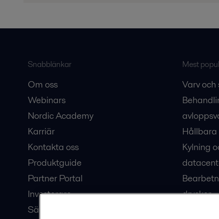
Snabblänkar
Mest populä
Om oss
Varv och 
Webinars
Behandli
Nordic Academy
avloppsv
Karriär
Hållbara 
Kontakta oss
Kylning o
Produktguide
datacent
Partner Portal
Bearbetn
Investerare
drycker
Säkerhetsdatablad
Bioteknik