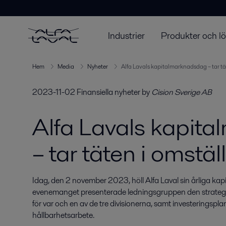
Industrier
Produkter och l
Hem
Media
Nyheter
Alfa Lavals kapitalmarknadsdag – tar tä
2023-11-02
Finansiella nyheter
by
Cision Sverige AB
Alfa Lavals kapit
– tar täten i omstä
Idag, den 2 november 2023, höll Alfa Laval sin årliga kap
evenemanget presenterade ledningsgruppen den strategisk
för var och en av de tre divisionerna, samt investeringsp
hållbarhetsarbete.