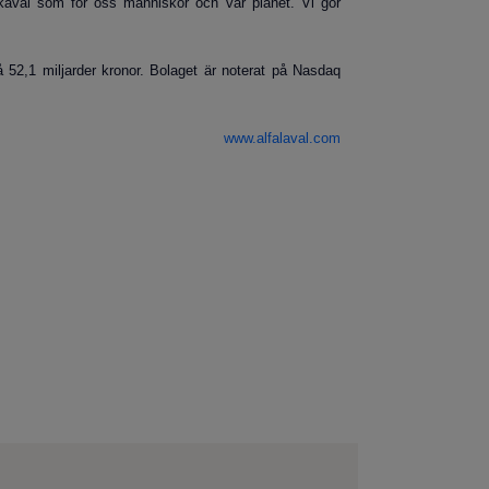
, likaväl som för oss människor och vår planet. Vi gör
 52,1 miljarder kronor
. Bolaget är noterat på Nasdaq
www.alfalaval.com