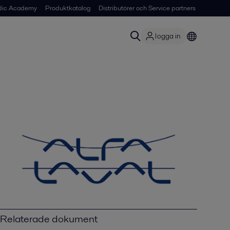
dic Academy
Produktkatalog
Distributörer och Service partners
logga in
Relaterade dokument