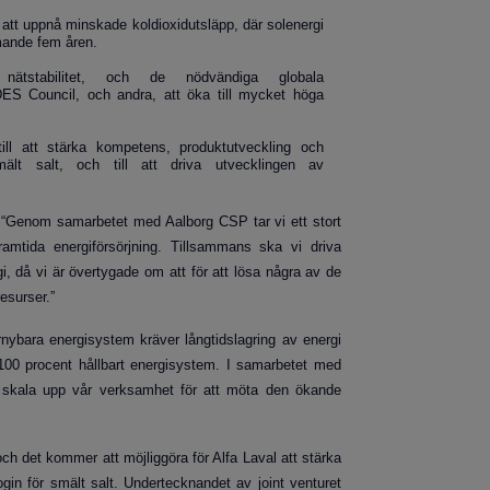
r att uppnå minskade koldioxidutsläpp, där solenergi
mande fem åren.
 nätstabilitet, och de nödvändiga globala
DES Council, och andra, att öka till mycket höga
ll att stärka kompetens, produktutveckling och
mält salt, och till att driva utvecklingen av
; “Genom samarbetet med Aalborg CSP tar vi ett stort
tida energiförsörjning. Tillsammans ska vi driva
i, då vi är övertygade om att för att lösa några av de
esurser.”
nybara energisystem kräver långtidslagring av energi
ett 100 procent hållbart energisystem. I samarbetet med
are skala upp vår verksamhet för att möta den ökande
och det kommer att möjliggöra för Alfa Laval att stärka
gin för smält salt. Undertecknandet av joint venturet