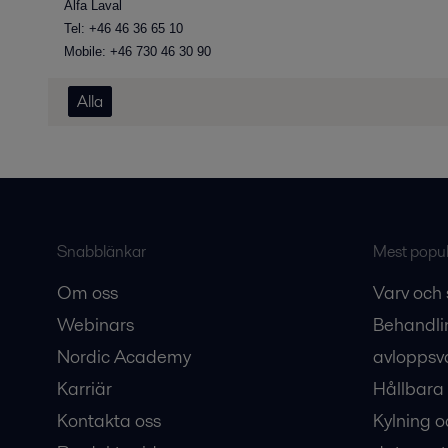
Alfa Laval
Tel: +46 46 36 65 10
Mobile: +46 730 46 30 90
Alla
Snabblänkar
Mest populä
Om oss
Varv och 
Webinars
Behandli
Nordic Academy
avloppsv
Karriär
Hållbara 
Kontakta oss
Kylning o