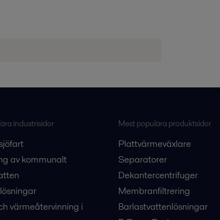
ra industrisidor
Mest populära produktsidor
sjöfart
Plattvärmeväxlare
ng av kommunalt
Separatorer
atten
Dekantercentrifuger
lösningar
Membranfiltrering
ch värmeåtervinning i
Barlastvattenlösningar