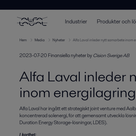
Industrier
Produkter och l
Hem
Media
Nyheter
Alfa Laval inleder nytt samarbete inom 
2023-07-20
Finansiella nyheter
by
Cision Sverige AB
Alfa Laval inleder
inom energilagring
Alfa Laval har ingått ett strategiskt joint venture med Aal
koncentrerad solenergi, för att gemensamt utveckla lösnin
Duration Energy Storage-lösningar, LDES).
I korthet: