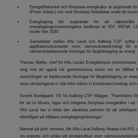
Energieffektivitet och förnybara energikällor är avgörande fö
(Photo Voltaic) och vind förväntas fördubblas under de kom
Energilagring blir avgörande för att säkerställa
energilagringsinvesteringarna beräknas av IEA, IRENA, L
nivåer före 2030.
Samarbetet mellan Alfa Laval och Aalborg CSP syftar ti
applikationskunnande inom värmeväxlarteknologi för s
värmeväxlarbaserade lösningar för långtidslagring av energi.
Thomas Møller, chef för Alfa Lavals Energidivision kommenterar
steg mot att uppnå vår gemensamma vision om en hållbar fram
utvecklingen av banbrytande lösningar för långtidslagring av energ
stora utmaningarna vi står inför måste vi kombinera kunskap och r
Svante Bundgaard, VD för Aalborg CSP tillägger, "Framtidens för
för att ta tillvara, lagra och integrera förnybara energikällor i 
Alfa Laval har vi hittat den idealiska partnern för att ytterlig
efterfrågan på hållbara energilagringslösningar.”
Namnet på joint venturet, blir Alfa Laval Aalborg Header-coil A/S, 
sin expertis och utöka sitt produktutbud inom värmeväxlarteknolo