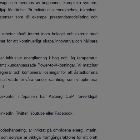
esign och leverans av ångpannor, komplexa system,
up förståelse för individuella energibehov, teknologi-
tenser som till exempel prestandamodellering och
 arbetar såväl internt inom bolaget och externt med
er för att kontinuerligt skapa innovativa och hållbara
ar inklusive energilagring i hög och låg temperatur,
samt kundanpassade Power-to-X-lösningar. Vi matchar
tegrerar och kombinerar lösningar för att åstadkomma
imalt värde för våra kunder, samtidigt som vi optimerar
id.
ekontor i Spanien har Aalborg CSP förverkligat
inkedIn, Twitter, Youtube eller Facebook.
ödeshantering, är inriktat på områdena energi, marin,
och service är viktiga framgångsfaktorer för ett brett