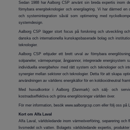
Sedan 1988 har Aalborg CSP använt sin breda expertis inom d
förnybara energiteknologier och energilagring. Vi har därmed en dj
och systemintegration såväl som optimering med nyckelkompe
systemdesign.
Aalborg CSP lägger stort focus på forskning och utveckling och
danska och internationella kunskapsbaserade bolag och institution
teknologier.
Aalborg CSP erbjuder ett brett urval av förnybara energilösning
solpaneler, värmepumpar, ångpannor, integrerade energisystem 
individuella energibehov med rätt system och teknologier och in
synergier mellan sektorer och teknologier. Detta för att skapa opt
användningen av världens energikällor för en koldioxidneutral framt
Med huvudkontor i Aalborg (Danmark) och sälj- och servic
kostnadseffektiva och gröna energilösningar världen över.
För mer information, besök www.aalborgcsp.com eller följ oss på L
Kort om Alfa Laval
Alfa Laval, världsledande inom värmeöverföring, separering och fl
livsmedel och vatten. Bolagets världsledande expertis, produkter 