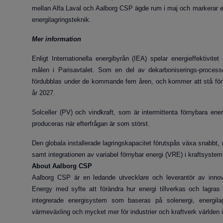
mellan Alfa Laval och Aalborg CSP ägde rum i maj och markerar en v
energilagringsteknik.
Mer information
Enligt Internationella energibyrån (IEA) spelar energieffektivite
målen i Parisavtalet. Som en del av dekarboniserings-process
fördubblas under de kommande fem åren, och kommer att stå för 
år 2027.
Solceller (PV) och vindkraft, som är intermittenta förnybara energ
produceras när efterfrågan är som störst.
Den globala installerade lagringskapacitet förutspås växa snabbt, 
samt integrationen av variabel förnybar energi (VRE) i kraftsystem
About Aalborg CSP
Aalborg CSP är en ledande utvecklare och leverantör av innov
Energy med syfte att förändra hur energi tillverkas och lagras
integrerade energisystem som baseras på solenergi, energ
värmeväxling och mycket mer för industrier och kraftverk världen 