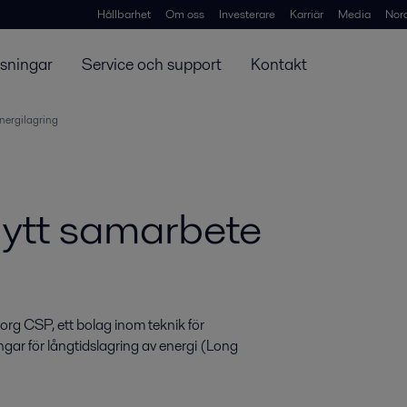
Hållbarhet
Om oss
Investerare
Karriär
Media
Nor
ösningar
Service och support
Kontakt
energilagring
 nytt samarbete
borg CSP, ett bolag inom teknik för 
gar för långtidslagring av energi (Long 