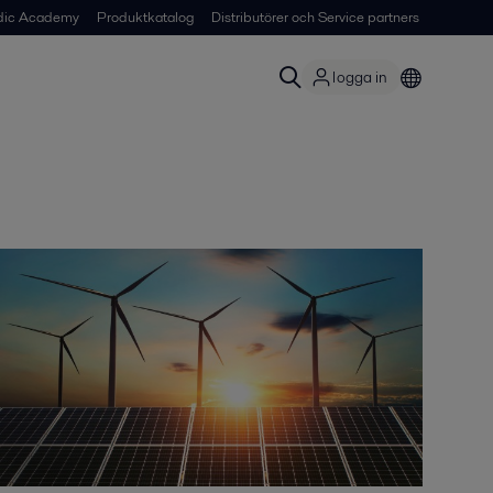
dic Academy
Produktkatalog
Distributörer och Service partners
logga in