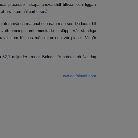
as processer, skapa ansvarsfull tillväxt och ligga i
 affärs- som hållbarhetsmål.
h återanvända material och naturresurser. De bidrar till
rad vattenrening samt minskade utsläpp. Vår ständiga
, likaväl som för oss människor och vår planet. Vi gör
 52,1 miljarder kronor
. Bolaget är noterat på Nasdaq
www.alfalaval.com