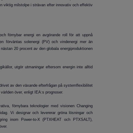
iktig milstolpe i strävan efter innovativ och effektiv
t och förnybar energi en avgörande roll för att uppnå
en förväntas solenergi (PV) och vindenergi mer än
nästan 20 procent av den globala energiproduktionen
ikällor, utgör utmaningar eftersom energin inte alltid
drivet av den växande efterfrågan på systemflexibilitet
 världen över, enligt IEA:s prognoser.
ativa, förnybara teknologier med visionen Changing
 idag. Vi designar och levererar gröna lösningar och
ilagring inom Power-to-X (PTXHEAT och PTXSALT),
över.