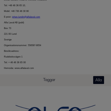
Tel: +46 46 36 65 10,
Mobil: +46 730 46 30 90
E-post:
johan.lundin@alfalaval.com
Alfa Laval AB (publ)
Box 73
221 00 Lund
Sverige
Organisationsnummer: 556587-8054
Besöksadress:
Rudeboksvägen 1
Tel: + 46 46 36 65 00
Hemsida: www.alfalaval.com
Taggar
Alla