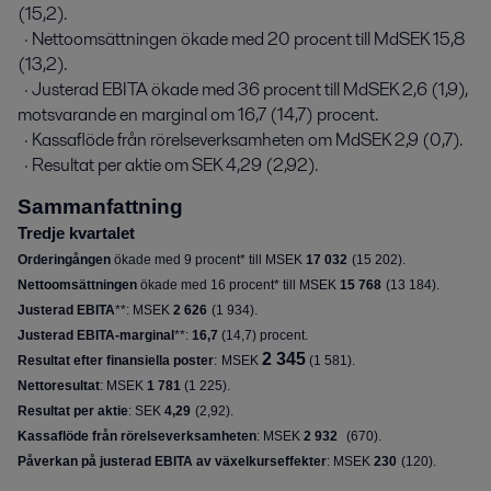
(15,2).

  · Nettoomsättningen ökade med 20 procent till MdSEK 15,8 
(13,2).

  · Justerad EBITA ökade med 36 procent till MdSEK 2,6 (1,9), 
motsvarande en marginal om 16,7 (14,7) procent.

  · Kassaflöde från rörelseverksamheten om MdSEK 2,9 (0,7).

  · Resultat per aktie om SEK 4,29 (2,92).
Sammanfattning
Tredje kvartalet
Orderingången
ökade med 9 procent* till MSEK
17 032
(
15 202
).
Nettoomsättningen
ökade med 16 procent* till MSEK
15 768
(
13 184
).
Justerad EBITA
**: MSEK
2 626
(
1 934
).
Justerad EBITA-marginal
**:
16,7
(
14,7
) procent.
2 345
Resultat efter finansiella poster
:
MSEK
(1 581).
Nettoresultat
: MSEK
1 781
(
1 225
)
.
Resultat per aktie
:
SEK
4,29
(
2,92
)
.
Kassaflöde från rörelseverksamheten
: MSEK
2 932
(
670
)
.
Påverkan på justerad EBITA av växelkurseffekter
: MSEK
230
(
120
).