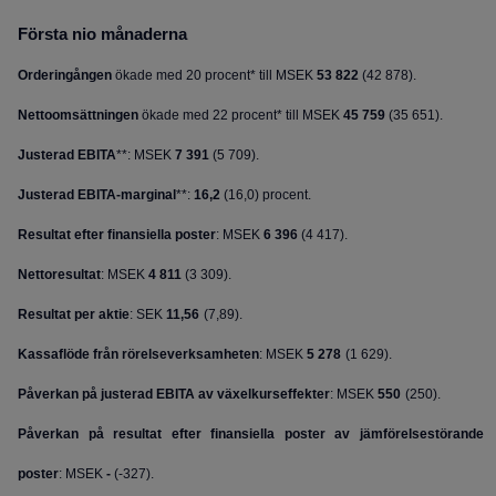
Första nio månaderna
Orderingången
ökade med 20 procent* till MSEK
53 822
(
42 878
).
Nettoomsättningen
ökade med 22 procent* till MSEK
45 759
(
35 651
).
Justerad EBITA
**: MSEK
7 391
(
5 709
).
Justerad EBITA-marginal
**:
16,2
(
16,0
) procent.
Resultat efter finansiella poster
:
MSEK
6 396
(4 417).
Nettoresultat
: MSEK
4 811
(
3 309
)
.
Resultat per aktie
:
SEK
11,56
(
7,89
)
.
Kassaflöde från rörelseverksamheten
: MSEK
5 278
(
1 629
).
Påverkan på justerad EBITA av växelkurseffekter
: MSEK
550
(
250
).
Påverkan på resultat efter finansiella poster av jämförelsestörande
poster
: MSEK
-
(-327).