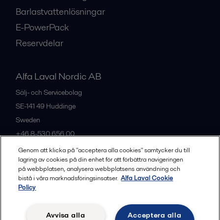
Barlastvattenlösningar
E-PowerPack
Reservdelar
Alfa Laval Nordic AB
Sälj- och Servicebolag
SE-141 49
Huddinge
Sweden
+46 8-530 656 00
Genom att klicka på "acceptera alla cookies" samtycker du till
lagring av cookies på din enhet för att förbättra navigeringen
Alla kontor och partners
på webbplatsen, analysera webbplatsens användning och
bistå i våra marknadsföringsinsatser.
Alfa Laval Cookie
Policy
Privacy policy
Cookies policy
Legal terms and conditions
Avvisa alla
Acceptera alla
Community guidelines