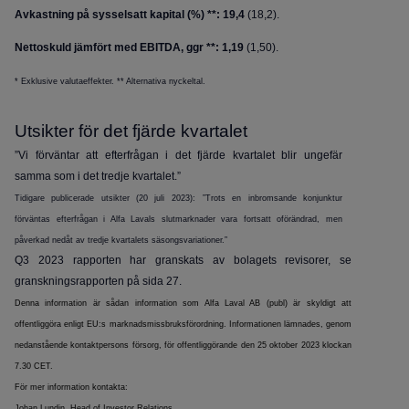
Avkastning på sysselsatt kapital (%) **: 19,4
(18,2).
Nettoskuld jämfört med EBITDA, ggr **: 1,19
(1,50).
* Exklusive valutaeffekter. ** Alternativa nyckeltal.
Utsikter för det fjärde kvartalet
”Vi förväntar att efterfrågan i det fjärde kvartalet blir ungefär
samma som i det tredje kvartalet.”
Tidigare publicerade utsikter (20 juli 2023):
”Trots en inbromsande konjunktur
förväntas efterfrågan i Alfa Lavals slutmarknader vara fortsatt oförändrad, men
påverkad nedåt av tredje kvartalets säsongsvariationer.”
Q3 2023 rapporten har granskats av bolagets revisorer, se
granskningsrapporten på sida 27.
Denna information är sådan information som Alfa Laval AB (publ) är skyldigt att
offentliggöra enligt EU:s marknadsmissbruksförordning. Informationen lämnades, genom
nedanstående kontaktpersons försorg, för offentliggörande den 25 oktober 2023 klockan
7.30 CET.
För mer information kontakta:
Johan Lundin, Head of Investor Relations