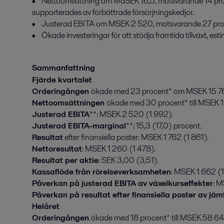
•    Nettoomsättning om MdSEK 16,5, motsvarande 14 proc
supporterades av förbättrade försörjningskedjor.

•    Justerad EBITA om MSEK 2 520, motsvarande 27 proce
•    Ökade investeringar för att stödja framtida tillväxt, est
Sammanfattning
Fjärde kvartalet
Orderingången
ökade med 23 procent* om MSEK 15 76
Nettoomsättningen
ökade med 30 procent* till MSEK 
Justerad EBITA
**: MSEK 2 520 (1 992).
Justerad EBITA-marginal
**: 15,3 (17,0) procent.
Resultat
efter finansiella poster: MSEK 1 762 (1 861).
Nettoresultat
: MSEK 1 260 (1 478).
Resultat per aktie
: SEK 3,00 (3,51).
Kassaflöde från rörelseverksamheten
: MSEK 1 662 (1
Påverkan på justerad EBITA av växelkurseffekter
: 
Påverkan på resultat efter finansiella poster av jä
Helåret
Orderingången
ökade med 18 procent* till MSEK 58 64