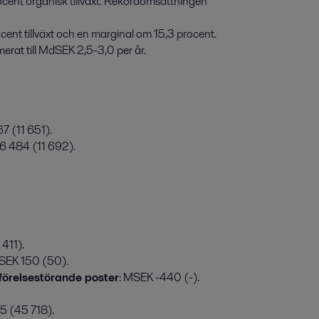
ent organisk tillväxt. Rekordomsättningen 
nt tillväxt och en marginal om 15,3 procent.

imerat till MdSEK 2,5-3,0 per år.

7 (11 651).
16 484 (11 692).
 411).
MSEK 150 (50).
mförelsestörande poster
: MSEK -440 (-).
5 (45 718).