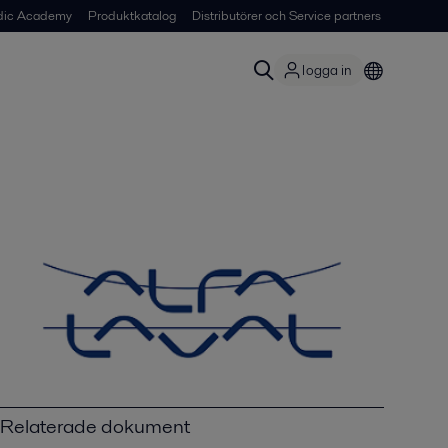
dic Academy
Produktkatalog
Distributörer och Service partners
logga in
Relaterade dokument