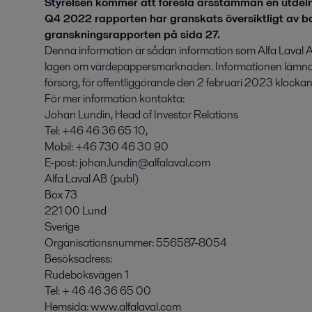
Styrelsen kommer att föreslå årsstämman en utdeln
Q4 2022 rapporten har granskats översiktligt av bo
granskningsrapporten på sida 27.
Denna information är sådan information som Alfa Laval AB 
lagen om värdepappersmarknaden. Informationen lämn
försorg, för offentliggörande den 2 februari 2023 klocka
För mer information kontakta:
Johan Lundin, Head of Investor Relations
Tel: +46 46 36 65 10,
Mobil: +46 730 46 30 90
E-post: johan.lundin@alfalaval.com
Alfa Laval AB (publ)
Box 73
221 00 Lund
Sverige
Organisationsnummer: 556587-8054
Besöksadress:
Rudeboksvägen 1
Tel: + 46 46 36 65 00
Hemsida: www.alfalaval.com