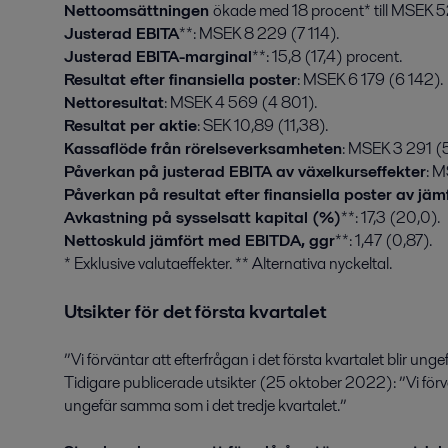
Nettoomsättningen
ökade med 18 procent* till MSEK 5
Justerad EBITA
**: MSEK 8 229 (7 114).
Justerad EBITA-marginal
**: 15,8 (17,4) procent.
Resultat efter finansiella poster
: MSEK 6 179 (6 142).
Nettoresultat
: MSEK 4 569 (4 801).
Resultat per aktie
: SEK 10,89 (11,38).
Kassaflöde från rörelseverksamheten
: MSEK 3 291 (
Påverkan på justerad EBITA av växelkurseffekter
: 
Påverkan på resultat efter finansiella poster av jä
Avkastning på sysselsatt kapital (%)
**: 17,3 (20,0).
Nettoskuld jämfört med EBITDA, ggr
**: 1,47 (0,87).
* Exklusive valutaeffekter. ** Alternativa nyckeltal.
Utsikter för det första kvartalet
”Vi förväntar att efterfrågan i det första kvartalet blir ung
Tidigare publicerade utsikter (25 oktober 2022): ”Vi förvänt
ungefär samma som i det tredje kvartalet.”