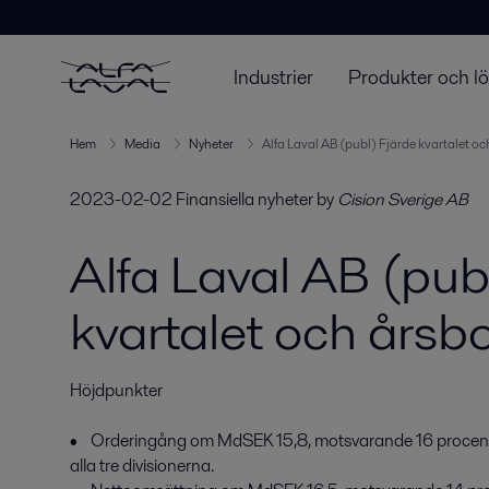
Industrier
Produkter och l
Hem
Media
Nyheter
Alfa Laval AB (publ) Fjärde kvartalet oc
2023-02-02
Finansiella nyheter
by
Cision Sverige AB
Alfa Laval AB (pub
kvartalet och årsb
Höjdpunkter

•    Orderingång om MdSEK 15,8, motsvarande 16 procent org
alla tre divisionerna.
