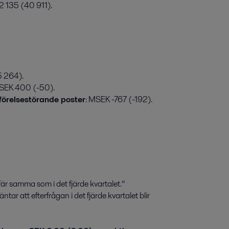
2 135 (40 911).
5 264).
MSEK 400 (-50).
mförelsestörande poster
: MSEK -767 (-192).
efär samma som i det fjärde kvartalet.”
ar att efterfrågan i det fjärde kvartalet blir