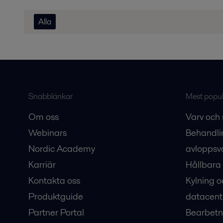
Alla
Snabblänkar
Mest populä
Om oss
Varv och 
Webinars
Behandli
Nordic Academy
avloppsv
Karriär
Hållbara 
Kontakta oss
Kylning o
Produktguide
datacent
Partner Portal
Bearbetn