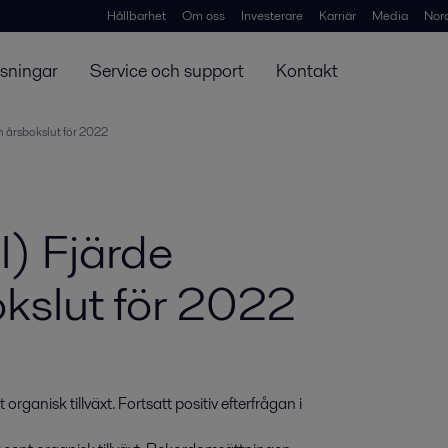
Hållbarhet
Om oss
Investerare
Karriär
Media
Nor
ösningar
Service och support
Kontakt
h årsbokslut för 2022
l) Fjärde
okslut för 2022
anisk tillväxt. Fortsatt positiv efterfrågan i 