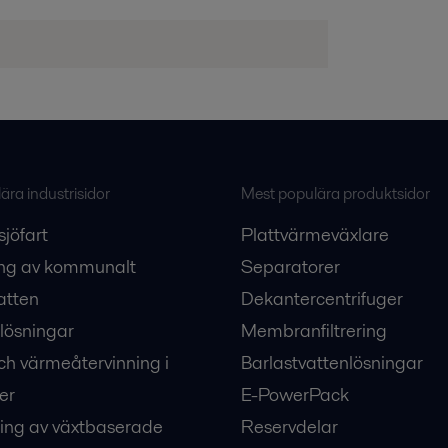
ra industrisidor
Mest populära produktsidor
sjöfart
Plattvärmeväxlare
ng av kommunalt
Separatorer
atten
Dekantercentrifuger
lösningar
Membranfiltrering
ch värmeåtervinning i
Barlastvattenlösningar
er
E-PowerPack
ing av växtbaserade
Reservdelar