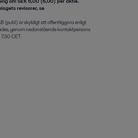
ing om SEK 6,00 (6,00) per aktie.
lagets revisorer, se
(publ) är skyldigt att offentliggöra enligt
ades, genom nedanstående kontaktpersons
n 7.30 CET.