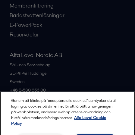
Membranfiltrering
Barlastvattenlösningar
E-PowerPack
Reservdelar
Alfa Laval Nordic AB
Sälj- och Servicebolag
SE-141 49
Huddinge
Sweden
+46 8-530 656 00
Genom att klicka på "acceptera alla cookies" samtycker du till
lagring av cookies på din enhet för att förbättra navigeringen
Alla kontor och partners
på webbplatsen, analysera webbplatsens användning och
bistå i våra marknadsföringsinsatser.
Alfa Laval Cookie
Policy
Privacy policy
Cookies policy
Legal terms and conditions