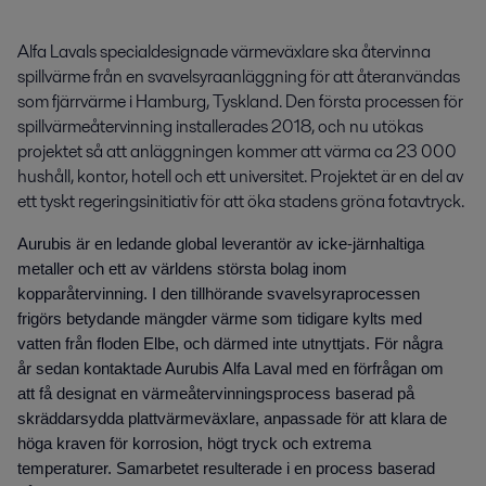
Alfa Lavals specialdesignade värmeväxlare ska återvinna 
spillvärme från en svavelsyraanläggning för att återanvändas 
som fjärrvärme i Hamburg, Tyskland. Den första processen för 
spillvärmeåtervinning installerades 2018, och nu utökas 
projektet så att anläggningen kommer att värma ca 23 000 
hushåll, kontor, hotell och ett universitet. Projektet är en del av 
ett tyskt regeringsinitiativ för att öka stadens gröna fotavtryck.
Aurubis är en ledande global leverantör av icke-järnhaltiga
metaller och ett av världens största bolag inom
kopparåtervinning. I den tillhörande svavelsyra
processen
frigörs betydande mängder värme som tidigare kylts med
vatten från floden Elbe, och därmed inte utnyttjats. För några
år sedan kontaktade Aurubis Alfa Laval med en förfrågan om
att få designat en värmeåtervinningsprocess baserad på
skräddarsydda plattvärmeväxlare, anpassade för att klara de
höga kraven för korrosion, högt tryck och extrema
temperaturer. Samarbetet resulterade i en process baserad