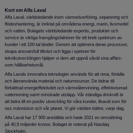
Kort om Alfa Laval
Alfa Laval, världsledande inom värmeöverföring, separering och
flödeshantering, är inriktat på områdena energi, marin, livsmedel
och vatten. Bolagets världsledande expertis, produkter och
service är viktiga framgångsfaktorer för ett brett spektrum av
kunder i ett 100-tal länder. Genom att optimera deras processer,
skapa ansvarsfull tillväxt och ligga i spetsen för
teknikutvecklingen hjälper vi dem att uppnå såväl sina affärs-
som hållbarhetsmål.
Alfa Lavals innovativa teknologier används för att rena, förädla
och återanvända material och naturresurser. De bidrar till
förbättrad energieffektivitet och värmeåtervinning, effektiviserad
vattenrening samt minskade utsläpp. Vår ständiga drivkraft är
att bidra till en positiv utveckling för våra kunder, likaväl som för
oss människor och vår planet. Vi gör världen bättre, varje dag.
Alfa Laval har 17 900 anställda och hade 2021 en omsättning
på 40,9 miljarder kronor. Bolaget är noterat på Nasdaq
Stockholm.