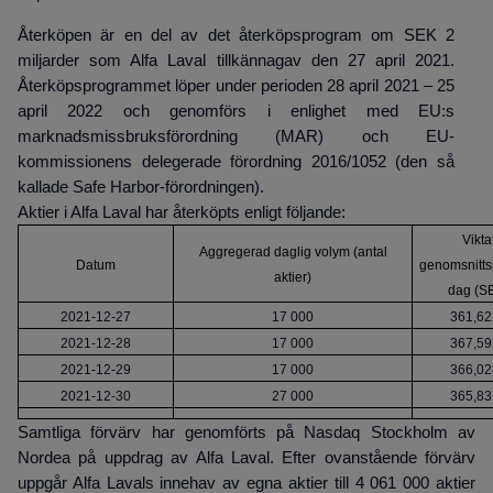
Återköpen är en del av det återköpsprogram om SEK 2
miljarder som Alfa Laval tillkännagav den 27 april 2021.
Återköpsprogrammet löper under perioden 28 april 2021 – 25
april 2022 och genomförs i enlighet med EU:s
marknadsmissbruksförordning (MAR) och EU-
kommissionens delegerade förordning 2016/1052 (den så
kallade Safe Harbor-förordningen).
Aktier i Alfa Laval har återköpts enligt följande:
Vikta
Aggregerad daglig volym (antal
Datum
genomsnitts
aktier)
dag (S
2021-12-27
17 000
361,62
2021-12-28
17 000
367,59
2021-12-29
17 000
366,02
2021-12-30
27 000
365,83
Samtliga förvärv har genomförts på Nasdaq Stockholm av
Nordea på uppdrag av Alfa Laval. Efter ovanstående förvärv
uppgår Alfa Lavals innehav av egna aktier till 4 061 000
aktier