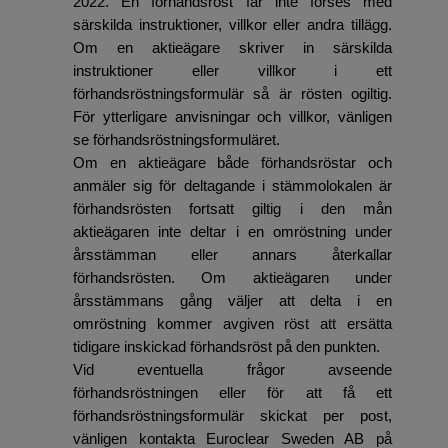
2022. En förhandsröst får inte förses med
särskilda instruktioner, villkor eller andra tillägg.
Om en aktieägare skriver in särskilda
instruktioner eller villkor i ett
förhandsröstningsformulär så är rösten ogiltig.
För ytterligare anvisningar och villkor, vänligen
se förhandsröstningsformuläret.
Om en aktieägare både förhandsröstar och
anmäler sig för deltagande i stämmolokalen är
förhandsrösten fortsatt giltig i den mån
aktieägaren inte deltar i en omröstning under
årsstämman eller annars återkallar
förhandsrösten. Om aktieägaren under
årsstämmans gång väljer att delta i en
omröstning kommer avgiven röst att ersätta
tidigare inskickad förhandsröst på den punkten.
Vid eventuella frågor avseende
förhandsröstningen eller för att få ett
förhandsröstningsformulär skickat per post,
vänligen kontakta Euroclear Sweden AB på