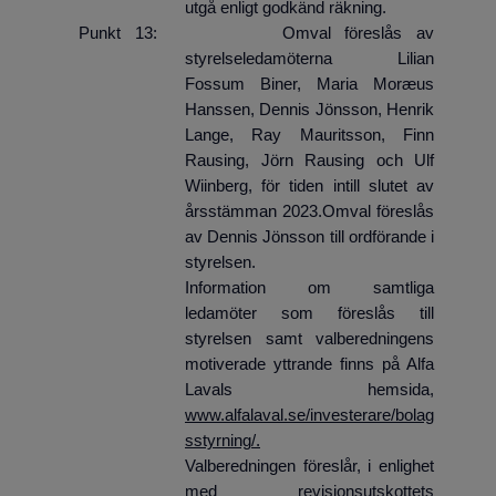
utgå enligt godkänd räkning.
Punkt 13: Omval föreslås av
styrelseledamöterna Lilian
Fossum Biner, Maria Moræus
Hanssen, Dennis Jönsson, Henrik
Lange, Ray Mauritsson, Finn
Rausing, Jörn Rausing och Ulf
Wiinberg, för tiden intill slutet av
årsstämman 2023.Omval föreslås
av Dennis Jönsson till ordförande i
styrelsen.
Information om samtliga
ledamöter som föreslås till
styrelsen samt valberedningens
motiverade yttrande finns på Alfa
Lavals hemsida,
www.alfalaval.se/investerare/bolag
sstyrning/.
Valberedningen föreslår, i enlighet
med revisionsutskottets