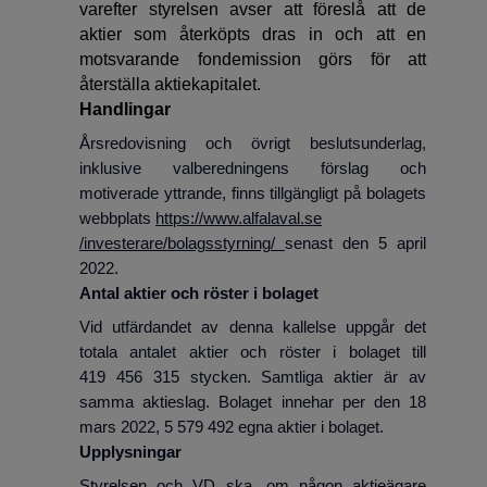
varefter styrelsen avser att föreslå att de
aktier som återköpts dras in och att en
motsvarande fondemission görs för att
återställa aktiekapitalet.
Handlingar
Årsredovisning och övrigt beslutsunderlag,
inklusive valberedningens förslag och
motiverade yttrande, finns tillgängligt på bolagets
webbplats
https://www.alfalaval.se
/investerare/bolagsstyrning/
senast den 5 april
2022.
Antal aktier och röster i bolaget
Vid utfärdandet av denna kallelse uppgår det
totala antalet aktier och röster i bolaget till
419 456 315 stycken. Samtliga aktier är av
samma aktieslag. Bolaget innehar per den 18
mars 2022, 5 579 492 egna aktier i bolaget.
Upplysningar
Styrelsen och VD ska, om någon aktieägare