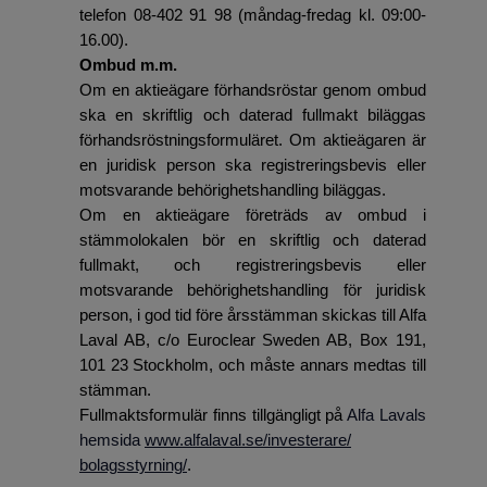
telefon 08-402 91 98 (måndag-fredag kl. 09:00-
16.00).
Ombud m.m.
Om en aktieägare förhandsröstar genom ombud
ska en skriftlig och daterad fullmakt biläggas
förhandsröstningsformuläret. Om aktieägaren är
en juridisk person ska registreringsbevis eller
motsvarande behörighetshandling biläggas.
Om en aktieägare företräds av ombud i
stämmolokalen bör en skriftlig och daterad
fullmakt, och registreringsbevis eller
motsvarande behörighetshandling för juridisk
person, i god tid före årsstämman skickas till Alfa
Laval AB, c/o Euroclear Sweden AB, Box 191,
101 23 Stockholm, och måste annars medtas till
stämman.
Fullmaktsformulär finns tillgängligt på
Alfa Lavals
hemsida
www.alfalaval.se/investerare/
bolagsstyrning/
.