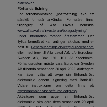
aktieboken.
Förhandsröstning
För förhandsröstning (poströstning) ska ett
särskilt formulär användas. Formuläret finns
tillgängligt på Alfa Lavals hemsida
www.alfalaval.se/investerare/bolagsstyrning/
under information rörande årsstämman
. Det
ifyllda formuläret kan antingen skickas med e-
post till
GeneralMeetingService@euroclear.com
eller med brev till Alfa Laval AB, c/o Euroclear
Sweden AB, Box 191, 101 23 Stockholm.
Förhandsrösten måste vara Euroclear Sweden
AB tillhanda senast den 20 april 2022. Aktieägare
kan även välja att avge sin förhandsröst
elektroniskt genom signering med Bank-ID.
Vidare instruktioner om detta finns på
https://anmalan.vpc.se/euroclearproxy
.
Aktieägare som avger sin förhandsröst
elektroniskt ska göra detta senast den 20 april