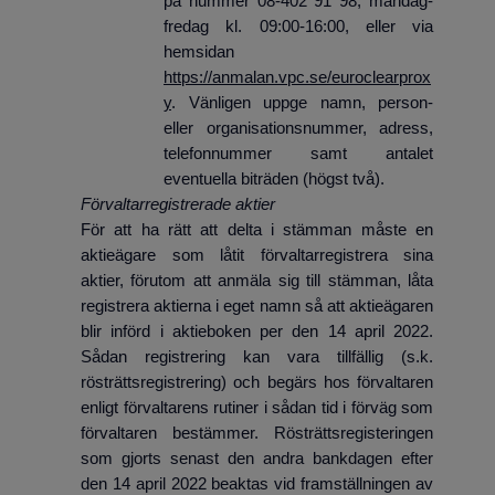
på nummer 08-402 91 98, måndag-
fredag kl. 09:00-16:00, eller via
hemsidan
https://anmalan.vpc.se/euroclearprox
y
. Vänligen uppge namn, person-
eller organisationsnummer, adress,
telefonnummer samt antalet
eventuella biträden (högst två).
Förvaltarregistrerade aktier
För att ha rätt att delta i stämman måste en
aktieägare som låtit förvaltarregistrera sina
aktier, förutom att anmäla sig till stämman, låta
registrera aktierna i eget namn så att aktieägaren
blir införd i aktieboken per den 14 april 2022.
Sådan registrering kan vara tillfällig (s.k.
rösträttsregistrering) och begärs hos förvaltaren
enligt förvaltarens rutiner i sådan tid i förväg som
förvaltaren bestämmer. Rösträttsregisteringen
som gjorts senast den andra bankdagen efter
den 14 april 2022 beaktas vid framställningen av