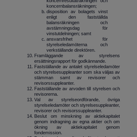
koncernresultat­räkningen och
koncernbalansräkningen;
disposition av bolagets vinst
enligt den fastställda
balansräkningen och
avstämningsdag för
vinstutdelningen; samt
ansvarsfrihet för
styrelseledamöterna och
verkställande direktören.
Framläggande av styrelsens
ersättningsrapport för godkännande.
Fastställande av antalet styrelseledamöter
och styrelsesuppleanter som ska väljas av
stämman samt av revisorer och
revisorssuppleanter.
Fastställande av arvoden till styrelsen och
revisorerna.
Val av styrelseordförande, övriga
styrelseledamöter och styrelsesuppleanter,
revisorer och revisorssuppleanter
.
Beslut om minskning av aktiekapitalet
genom indragning av egna aktier och om
ökning av aktiekapitalet genom
fondemission.