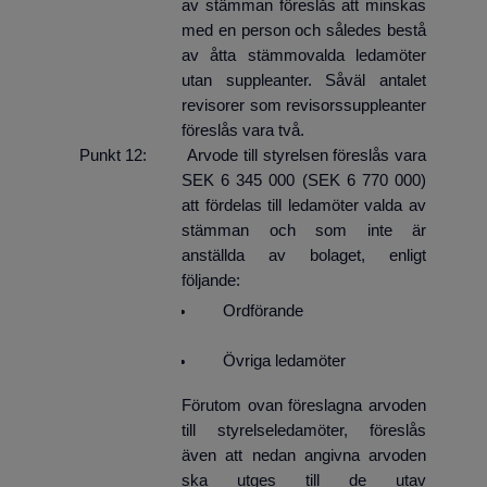
av stämman föreslås att minskas
med en person och således bestå
av åtta stämmovalda ledamöter
utan supple­anter. Såväl antalet
revisorer som revisorssuppleanter
föreslås vara två.
Punkt 12: Arvode till styrelsen föreslås vara
SEK 6 345 000 (SEK 6 770 000)
att för­delas till ledamöter valda av
stämman och som inte är
anställda av bolaget, enligt
följande:
Ordförande
Övriga ledamöter
Förutom ovan föreslagna arvoden
till styrelseledamöter, föreslås
även att nedan angivna arvoden
ska utges till de utav