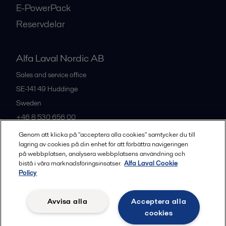
E-PowerPack
Reservdelar
Alfa Laval Nordic AB
Sales and service office
SE-141 49
Huddinge
Sweden
+46 8 530 656 00
Genom att klicka på "acceptera alla cookies" samtycker du till
lagring av cookies på din enhet för att förbättra navigeringen
Alla kontor och partners
på webbplatsen, analysera webbplatsens användning och
bistå i våra marknadsföringsinsatser.
Alfa Laval Cookie
Policy
Privacy policy
Cookies policy
Legal terms and conditions
Avvisa alla
Acceptera alla
Community guidelines
cookies
Följ