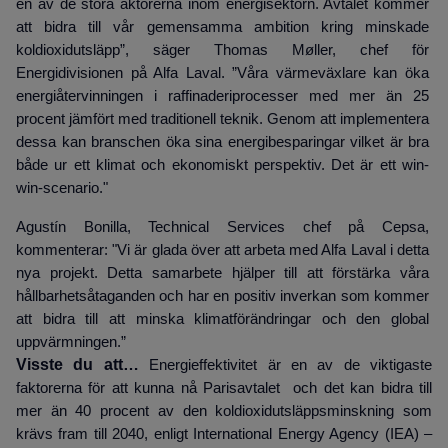
en av de stora aktörerna inom energisektorn. Avtalet kommer
att bidra till vår gemensamma ambition kring minskade
koldioxidutsläpp”, säger Thomas Møller, chef för
Energidivisionen på Alfa Laval. ”Våra värmeväxlare kan öka
energiåtervinningen i raffinaderiprocesser med mer än 25
procent jämfört med traditionell teknik. Genom att implementera
dessa kan branschen öka sina energibesparingar vilket är bra
både ur ett klimat och ekonomiskt perspektiv. Det är ett win-
win-scenario."
Agustín Bonilla, Technical Services chef på Cepsa,
kommenterar: "Vi är glada över att arbeta med Alfa Laval i detta
nya projekt. Detta samarbete hjälper till att förstärka våra
hållbarhetsåtaganden och har en positiv inverkan som kommer
att bidra till att minska klimatförändringar och den global
uppvärmningen.”
Visste du att…
Energieffektivitet är en av de viktigaste
faktorerna för att kunna nå Parisavtalet och det kan bidra till
mer än 40 procent av den koldioxidutsläppsminskning som
krävs fram till 2040, enligt International Energy Agency (IEA) –