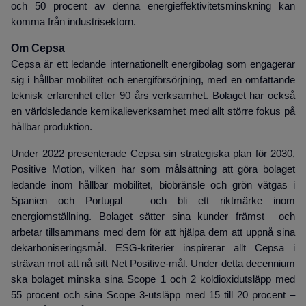
och 50 procent av denna energieffektivitetsminskning kan
komma från industrisektorn.
Om Cepsa
Cepsa är ett ledande internationellt energibolag som engagerar
sig i hållbar mobilitet och energiförsörjning, med en omfattande
teknisk erfarenhet efter 90 års verksamhet. Bolaget har också
en världsledande kemikalieverksamhet med allt större fokus på
hållbar produktion.
Under 2022 presenterade Cepsa sin strategiska plan för 2030,
Positive Motion, vilken har som målsättning att göra bolaget
ledande inom hållbar mobilitet, biobränsle och grön vätgas i
Spanien och Portugal – och bli ett riktmärke inom
energiomställning. Bolaget sätter sina kunder främst och
arbetar tillsammans med dem för att hjälpa dem att uppnå sina
dekarboniseringsmål. ESG-kriterier inspirerar allt Cepsa i
strävan mot att nå sitt Net Positive-mål. Under detta decennium
ska bolaget minska sina Scope 1 och 2 koldioxidutsläpp med
55 procent och sina Scope 3-utsläpp med 15 till 20 procent –