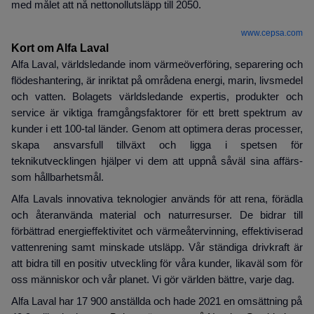
med målet att nå nettonollutsläpp till 2050.
www.cepsa.com
Kort om Alfa Laval
Alfa Laval, världsledande inom värmeöverföring, separering och
flödeshantering, är inriktat på områdena energi, marin, livsmedel
och vatten. Bolagets världsledande expertis, produkter och
service är viktiga framgångsfaktorer för ett brett spektrum av
kunder i ett 100-tal länder. Genom att optimera deras processer,
skapa ansvarsfull tillväxt och ligga i spetsen för
teknikutvecklingen hjälper vi dem att uppnå såväl sina affärs-
som hållbarhetsmål.
Alfa Lavals innovativa teknologier används för att rena, förädla
och återanvända material och naturresurser. De bidrar till
förbättrad energieffektivitet och värmeåtervinning, effektiviserad
vattenrening samt minskade utsläpp. Vår ständiga drivkraft är
att bidra till en positiv utveckling för våra kunder, likaväl som för
oss människor och vår planet. Vi gör världen bättre, varje dag.
Alfa Laval har 17 900 anställda och hade 2021 en omsättning på