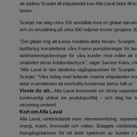
att addera Scanjet till erbjudandet kan Alfa Laval bidra till k
lasten.
Scanjet har idag cirka 150 anställda med en global närvaro
och en omsättning på cirka 300 miljoner kronor (prognos 2
"Det gläder mig att kunna meddela detta förvärv. Scanjet
lasttfartyg kompletterar våra Framo pumplösningar för las
tankhanteringslösningar för våra kunder med målet att m
slutänden deras koldioxidavtryck", säger Sameer Kalra, che
”Alfa Laval är den idealiska utgångspunkten för Scanjets
Scanjet. ”Våra bolag med ledande marina erbjudanden komp
delar vi ambitionen att överträffa kundernas behov fullt ut.”
Visste du att...
Alfa Laval levererade sin första separat
kontinuerligt utökat sin produktportfölj – och idag har
utrustning ombord.
Kort om Alfa Laval
Alfa Laval, världsledande inom värmeöverföring, separeri
energi, marin, livsmedel och vatten. Bolagets världsleda
framgångsfaktorer för ett brett spektrum av kunder i 