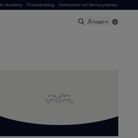
dic Academy
Produktkatalog
Distributörer och Service partners
logga in