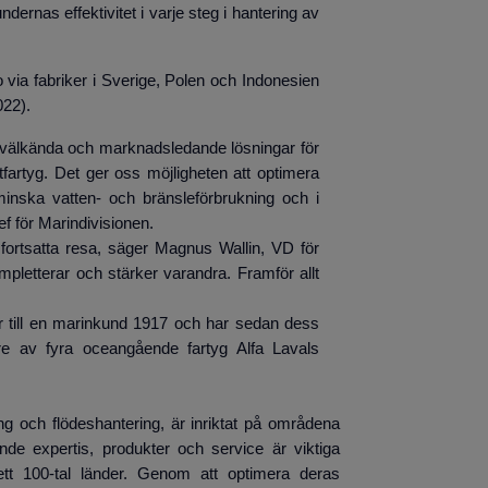
undernas effektivitet i varje steg i hantering av
 via fabriker i Sverige, Polen och Indonesien
022).
s välkända och marknadsledande lösningar för
tfartyg. Det ger oss möjligheten att optimera
inska vatten- och bränsleförbrukning och i
f för Marindivisionen.
 fortsatta resa, säger Magnus Wallin, VD för
letterar och stärker varandra. Framför allt
or till en marinkund 1917 och har sedan dess
 tre av fyra oceangående fartyg Alfa Lavals
ng och flödeshantering, är inriktat på områdena
nde expertis, produkter och service är viktiga
ett 100-tal länder. Genom att optimera deras