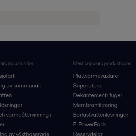
ra industrisidor
Mest populära produktsidor
sjöfart
Plattvärmeväxlare
ng av kommunalt
Separatorer
atten
Dekantercentrifuger
lösningar
Membranfiltrering
ch värmeåtervinning i
Barlastvattenlösningar
er
E-PowerPack
ing av växtbaserade
Reservdelar