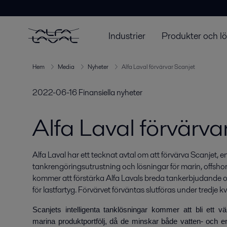
Industrier
Produkter och l
Hem
Media
Nyheter
Alfa Laval förvärvar Scanjet
2022-06-16
Finansiella nyheter
Alfa Laval förvärva
Alfa Laval har ett tecknat avtal om att förvärva Scanjet, e
tankrengöringsutrustning och lösningar för marin, offshore 
kommer att förstärka Alfa Lavals breda tankerbjudande o
för lastfartyg. Förvärvet förväntas slutföras under tredje 
Scanjets intelligenta tanklösningar kommer att bli ett vä
marina produktportfölj, då de minskar både vatten- och e