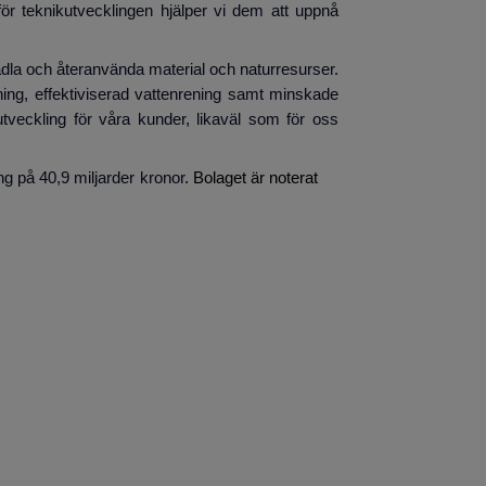
 för teknikutvecklingen hjälper vi dem att uppnå
rädla och återanvända material och naturresurser.
inning, effektiviserad vattenrening samt minskade
v utveckling för våra kunder, likaväl som för oss
g på 40,9 miljarder kronor
. Bolaget är noterat