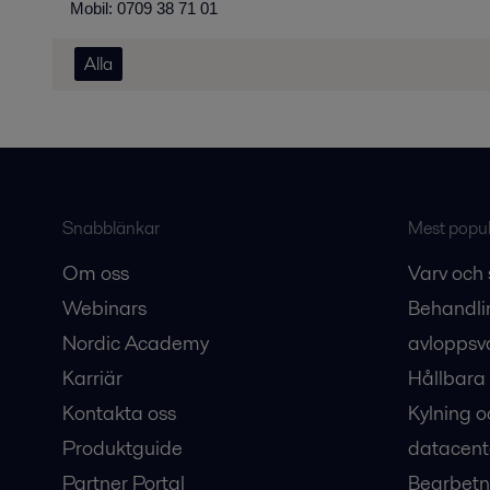
Mobil: 0709 38 71 01
Alla
Snabblänkar
Mest populä
Om oss
Varv och 
Webinars
Behandli
Nordic Academy
avloppsv
Karriär
Hållbara 
Kontakta oss
Kylning o
Produktguide
datacent
Partner Portal
Bearbetn