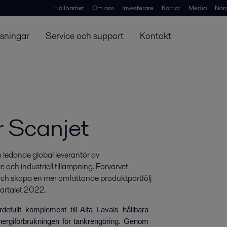
Hållbarhet
Om oss
Investerare
Karriär
Media
Nor
ösningar
Service och support
Kontakt
r Scanjet
n ledande global leverantör av 
och industriell tillämpning. Förvärvet 
ch skapa en mer omfattande produktportfölj 
kvartalet 2022.
rdefullt komplement till Alfa Lavals hållbara
nergiförbrukningen för tankrengöring. Genom