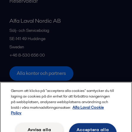
Reservdelar
Alfa Laval Nordic AB
Sälj- och Servicebolag
SE-141 49
Huddinge
Sweden
+46 8-530 656 00
Alla kontor och partners
Genom att klicka på "acceptera alla cookies" samtycker du till
lagring av cookies på din enhet för att förbättra navigeringen
Privacy policy
Cookies policy
Legal terms and conditions
på webbplatsen, analysera webbplatsens användning och
Community guidelines
bistå i våra marknadsföringsinsatser.
Alfa Laval Cookie
Policy
Följ
Avvisa alla
Acceptera alla
© 2015-2026, ALFA LAVAL