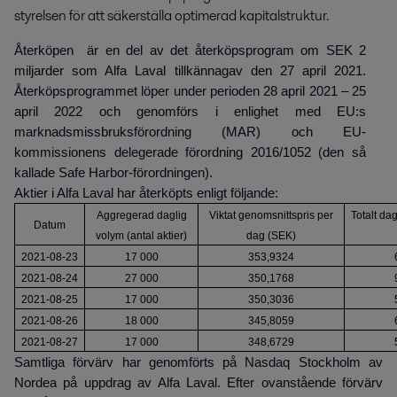
styrelsen för att säkerställa optimerad kapitalstruktur.
Återköpen är en del av det återköpsprogram om SEK 2
miljarder som Alfa Laval tillkännagav den 27 april 2021.
Återköpsprogrammet löper under perioden 28 april 2021 – 25
april 2022 och genomförs i enlighet med EU:s
marknadsmissbruksförordning (MAR) och EU-
kommissionens delegerade förordning 2016/1052 (den så
kallade Safe Harbor-förordningen).
Aktier i Alfa Laval har återköpts enligt följande:
Aggregerad daglig
Viktat genomsnittspris per
Totalt da
Datum
volym (antal aktier)
dag (SEK)
2021-08-23
17 000
353,9324
2021-08-24
27 000
350,1768
2021-08-25
17 000
350,3036
2021-08-26
18 000
345,8059
2021-08-27
17 000
348,6729
Samtliga förvärv har genomförts på Nasdaq Stockholm av
Nordea på uppdrag av Alfa Laval. Efter ovanstående förvärv