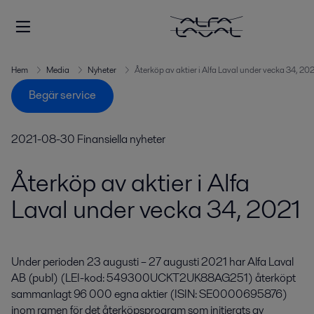
Hem
Media
Nyheter
Återköp av aktier i Alfa Laval under vecka 34, 202
Begär service
2021-08-30
Finansiella nyheter
Återköp av aktier i Alfa
Laval under vecka 34, 2021
Under perioden 23 augusti – 27 augusti 2021 har Alfa Laval 
AB (publ) (LEI-kod: 549300UCKT2UK88AG251) återköpt 
sammanlagt 96 000 egna aktier (ISIN: SE0000695876) 
inom ramen för det återköpsprogram som initierats av 