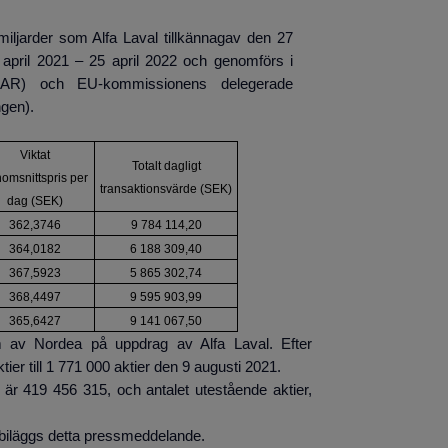
ljarder som Alfa Laval tillkännagav den 27
april 2021 – 25 april 2022 och genomförs i
MAR) och EU-kommissionens delegerade
ngen).
Viktat
Totalt dagligt
omsnittspris per
transaktionsvärde (SEK)
dag (SEK)
362,3746
9 784 114,20
364,0182
6 188 309,40
367,5923
5 865 302,74
368,4497
9 595 903,99
365,6427
9 141 067,50
 av Nordea på uppdrag av Alfa Laval. Efter
ier till 1 771 000
aktier den 9 augusti 2021.
r, är 419 456 315, och antalet utestående aktier,
 biläggs detta pressmeddelande.