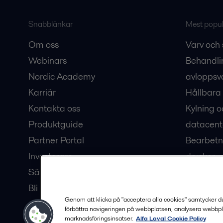
Snabblänkar
Mest populä
Om oss
Varv och 
Webinars
Behandli
Nordic Academy
avloppsv
Karriär
Hållbara 
Kontakta oss
Kylning o
Produktguide
datacent
Partner Portal
Bearbetn
Investerare
drycker
Säkerhetsdatablad
Bioteknik
Bli en partner
Hub för v
Genom att klicka på "acceptera alla cookies" samtycker du t
förbättra navigeringen på webbplatsen, analysera webbpl
marknadsföringsinsatser.
Alfa Laval Cookie Policy