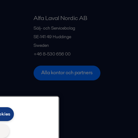
Alfa Laval Nordic AB
Sälj- och Servicebolag
SE-141 49
Huddinge
Sweden
+46 8-530 656 00
Alla kontor och partners
okies