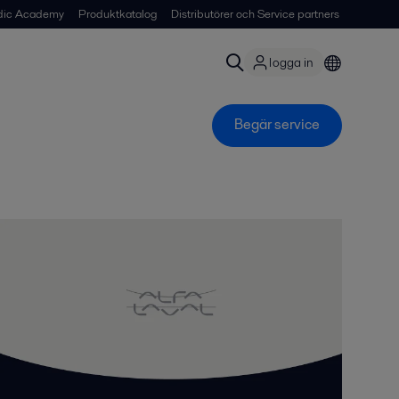
dic Academy
Produktkatalog
Distributörer och Service partners
logga in
Begär service