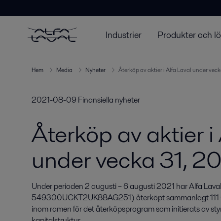
Industrier
Produkter och l
Hem
Media
Nyheter
Återköp av aktier i Alfa Laval under veck
2021-08-09
Finansiella nyheter
Återköp av aktier i
under vecka 31, 2
Under perioden 2 augusti – 6 augusti 2021 har Alfa Laval
549300UCKT2UK88AG251) återköpt sammanlagt 111 0
inom ramen för det återköpsprogram som initierats av styre
kapitalstruktur.