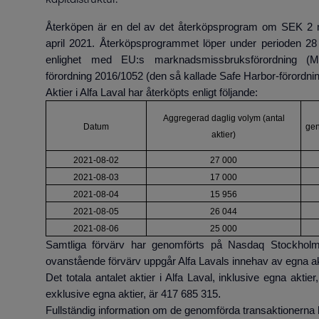
Återköpen är en del av det återköpsprogram om SEK 2 mi
april 2021. Återköpsprogrammet löper under perioden 28 
enlighet med EU:s marknadsmissbruksförordning (
förordning 2016/1052 (den så kallade Safe Harbor-förordni
Aktier i Alfa Laval har återköpts enligt följande:
Aggregerad daglig volym (antal
Datum
gen
aktier)
2021-08-02
27 000
2021-08-03
17 000
2021-08-04
15 956
2021-08-05
26 044
2021-08-06
25 000
Samtliga förvärv har genomförts på Nasdaq Stockholm
ovanstående förvärv uppgår Alfa Lavals innehav av egna akt
Det totala antalet aktier i Alfa Laval, inklusive egna aktie
.
exklusive egna aktier, är 417 685 315
Fullständig information om de genomförda transaktionerna