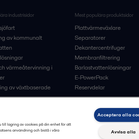
ra industrisidor
Mest populära produktsidor
sjöfart
Plattvärmeväxlare
ng av kommunalt
Separatorer
atten
Dekantercentrifuger
lösningar
Membranfiltrering
ch värmeåtervinning i
Barlastvattenlösningar
er
E-PowerPack
ing av växtbaserade
Reservdelar
Acceptera alla co
ärme och kyla
ill lagring av cookies på din enhet för att
atsens användning och bistå i våra
Avvisa alla