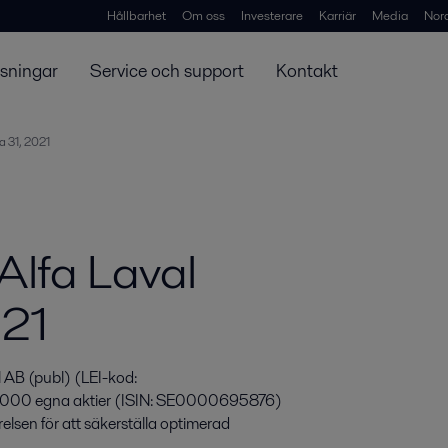
Hållbarhet
Om oss
Investerare
Karriär
Media
Nor
ösningar
Service och support
Kontakt
a 31, 2021
 Alfa Laval
021
 AB (publ) (LEI-kod: 
00 egna aktier (ISIN: SE0000695876) 
lsen för att säkerställa optimerad 