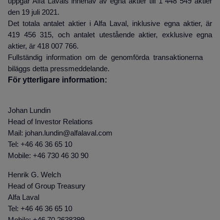
uppgår Alfa Lavals innehav av egna aktier till 1 448 549
aktier
den 19 juli 2021.
Det totala antalet aktier i Alfa Laval, inklusive egna aktier, är
419 456 315, och antalet utestående aktier, exklusive egna
.
aktier, är 418 007 766
Fullständig information om de genomförda transaktionerna
biläggs detta pressmeddelande.
För ytterligare information:
Johan Lundin
Head of Investor Relations
Mail: johan.lundin@alfalaval.com
Tel: +46 46 36 65 10
Mobile: +46 730 46 30 90
Henrik G. Welch
Head of Group Treasury
Alfa Laval
Tel: +46 46 36 65 10