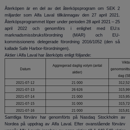
Återköpen är en del av det återköpsprogram om SEK 2
miljarder som Alfa Laval tillkännagav den 27 april 2021.
Återköpsprogrammet löper under perioden 28 april 2021 – 25
april 2022 och genomförs i enlighet med EU:s
marknadsmissbruksförordning (MAR) och EU-
kommissionens delegerade förordning 2016/1052 (den så
kallade Safe Harbor-förordningen).
Aktier i Alfa Laval har återköpts enligt följande:
Vikta
Aggregerad daglig volym (antal
Datum
genomsnitts
aktier)
dag (S
2021-07-12
21 000
312,52
2021-07-13
26 626
315,99
2021-07-14
21 000
315,95
2021-07-15
31 000
315,72
2021-07-16
21 000
315,81
Samtliga förvärv har genomförts på Nasdaq Stockholm av
Nordea på uppdrag av Alfa Laval. Efter ovanstående förvärv