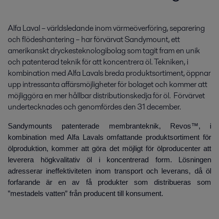
Alfa Laval – världsledande inom värmeöverföring, separering 
och flödeshantering – har förvärvat Sandymount, ett 
amerikanskt dryckesteknologibolag som tagit fram en unik 
och patenterad teknik för att koncentrera öl. Tekniken, i 
kombination med Alfa Lavals breda produktsortiment, öppnar 
upp intressanta affärsmöjligheter för bolaget och kommer att 
möjliggöra en mer hållbar distributionskedja för öl.  Förvärvet 
undertecknades och genomfördes den 31 december.
Sandymounts patenterade membranteknik, Revos™, i
kombination med Alfa Lavals omfattande produktsortiment för
ölproduktion, kommer att göra det möjligt för ölproducenter att
leverera högkvalitativ öl i koncentrerad form. Lösningen
adresserar ineffektiviteten inom transport och leverans, då öl
forfarande är en av få produkter som distribueras som
”mestadels vatten” från producent till konsument.