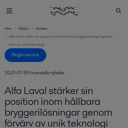
Hem
Media
Nyheter
alfa-laval-strker-sin-position-inom-hllbara-bryggerilsningar-genom-
frvrv-av-unik-teknologi
Begär service
2021-01-18
Finansiella nyheter
Alfa Laval stärker sin
position inom hållbara
bryggerilösningar genom
förvärv av unik teknologi