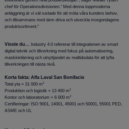
effektivare genom hela produktskedjan", säger Mikael Tydén
chef för Operationsdivisionen." Med denna toppmoderna
anläggning är vi väl rustade för att möta våra kunders behov,
och tillsammans med dem driva och utveckla morgondagens
produktsortiment.”
Visste du…
Industry 4.0 refererar till integrationen av smart
digital teknik och tillverkning med fokus på automatisering,
maskininlärning och utnyttjandet av realtidsdata för att lyfta
tillverkningen till nästa nivå.
Korta fakta: Alfa Laval San Bonifacio
2
Total yta = 31 000 m
2
Produktion och logistik = 13 400 m
2
Kontor och laboratorium = 6 000 m
Certifieringar: ISO 9001, 14001, 45001 och 50001, 55001 PED,
ASME och UL