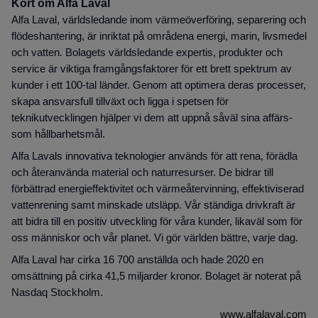
Kort om Alfa Laval
Alfa Laval, världsledande inom värmeöverföring, separering och
flödeshantering, är inriktat på områdena energi, marin, livsmedel
och vatten. Bolagets världsledande expertis, produkter och
service är viktiga framgångsfaktorer för ett brett spektrum av
kunder i ett 100-tal länder. Genom att optimera deras processer,
skapa ansvarsfull tillväxt och ligga i spetsen för
teknikutvecklingen hjälper vi dem att uppnå såväl sina affärs-
som hållbarhetsmål.
Alfa Lavals innovativa teknologier används för att rena, förädla
och återanvända material och naturresurser. De bidrar till
förbättrad energieffektivitet och värmeåtervinning, effektiviserad
vattenrening samt minskade utsläpp. Vår ständiga drivkraft är
att bidra till en positiv utveckling för våra kunder, likaväl som för
oss människor och vår planet. Vi gör världen bättre, varje dag.
Alfa Laval har cirka 16 700 anställda och hade 2020 en
omsättning på cirka 41,5 miljarder kronor. Bolaget är noterat på
Nasdaq Stockholm.
www.alfalaval.com