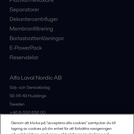
Separatorer
Dekantercentrifuger
Membranfiltrering
Barlastvattenlösningar
E-PowerPack
Reservdelar
Alfa Laval Nordic AB
Sälj- och Servicebolag
SE-141 49
Huddinge
Sweden
+46 8-530 656 00
Genom att klicka på "acceptera alla cookies" samtycker du till
lagring av cookies på din enhet för att förbättra navigeringen
Alla kontor och partners