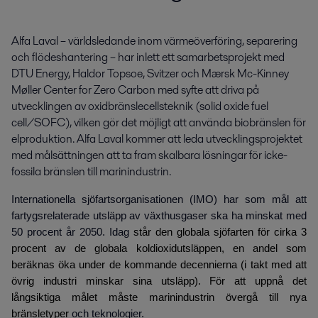
Alfa Laval – världsledande inom värmeöverföring, separering 
och flödeshantering – har inlett ett samarbetsprojekt med 
DTU Energy, Haldor Topsoe, Svitzer och Mærsk Mc-Kinney 
Møller Center for Zero Carbon med syfte att driva på 
utvecklingen av oxidbränslecellsteknik (solid oxide fuel 
cell/SOFC), vilken gör det möjligt att använda biobränslen för 
elproduktion. Alfa Laval kommer att leda utvecklingsprojektet 
med målsättningen att ta fram skalbara lösningar för icke-
fossila bränslen till marinindustrin.
Internationella sjöfartsorganisationen (IMO) har som mål att
fartygsrelaterade utsläpp av växthusgaser ska ha minskat med
50 procent år 2050. Idag
står den globala sjöfarten för cirka 3
procent av de globala koldioxidutsläppen, en andel som
beräknas öka under de kommande decennierna (i takt med att
övrig industri minskar sina utsläpp). För att uppnå det
långsiktiga målet måste marinindustrin övergå till nya
bränsletyper
och teknologier.