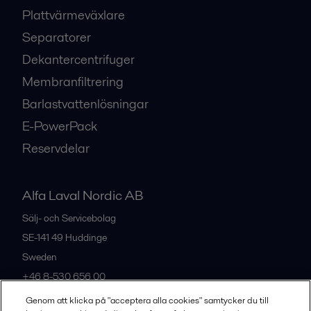
Plattvärmeväxlare
Separatorer
Dekantercentrifuger
Membranfiltrering
Barlastvattenlösningar
E-PowerPack
Reservdelar
Alfa Laval Nordic AB
Sälj- och Servicebolag
SE-141 49
Huddinge
Sweden
+46 8-530 656 00
Genom att klicka på "acceptera alla cookies" samtycker du till