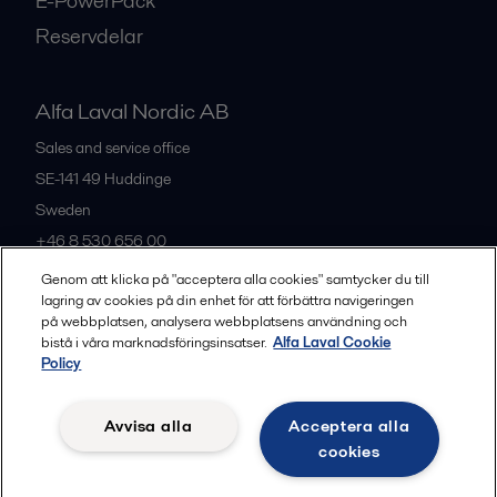
E-PowerPack
Reservdelar
Alfa Laval Nordic AB
Sales and service office
SE-141 49
Huddinge
Sweden
+46 8 530 656 00
Genom att klicka på "acceptera alla cookies" samtycker du till
lagring av cookies på din enhet för att förbättra navigeringen
Alla kontor och partners
på webbplatsen, analysera webbplatsens användning och
bistå i våra marknadsföringsinsatser.
Alfa Laval Cookie
Policy
Privacy policy
Cookies policy
Legal terms and conditions
Avvisa alla
Acceptera alla
Community guidelines
cookies
Följ