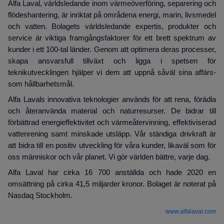
Alfa Laval, världsledande inom värmeöverföring, separering och
flödeshantering, är inriktat på områdena energi, marin, livsmedel
och vatten. Bolagets världsledande expertis, produkter och
service är viktiga framgångsfaktorer för ett brett spektrum av
kunder i ett 100-tal länder. Genom att optimera deras processer,
skapa ansvarsfull tillväxt och ligga i spetsen för
teknikutvecklingen hjälper vi dem att uppnå såväl sina affärs-
som hållbarhetsmål.
Alfa Lavals innovativa teknologier används för att rena, förädla
och återanvända material och naturresurser. De bidrar till
förbättrad energieffektivitet och värmeåtervinning, effektiviserad
vattenrening samt minskade utsläpp. Vår ständiga drivkraft är
att bidra till en positiv utveckling för våra kunder, likaväl som för
oss människor och vår planet. Vi gör världen bättre, varje dag.
Alfa Laval har cirka 16 700 anställda och hade 2020 en
omsättning på cirka 41,5 miljarder kronor. Bolaget är noterat på
Nasdaq Stockholm.
www.alfalaval.com