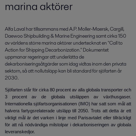
marina aktörer
Alfa Laval har tillsammans med A.P. Moller-Maersk, Cargill, 
Daewoo Shipbuilding & Marine Engineering samt cirka 150 
av världens större marina aktörer undertecknat en "Call to 
Action for Shipping Decarbonization." Dokumentet 
uppmanar regeringar att underlätta de 
dekarboniseringsåtgärder som idag vidtas inom den privata 
sektorn, så att nollutsläpp kan bli standard för sjöfarten år 
2030.
Sjöfarten står för cirka 80 procent av alla globala transporter och
3 procent av de globala utsläppen av växthusgaser.
Internationella sjöfartsorganisationen (IMO) har satt som mål att
halvera fartygsrelaterade utsläpp till 2050. Trots att detta är ett
viktigt mål är det varken i linje med Parisavtalet eller tillräckligt
för att nå nödvändiga milstolpar i dekarboniseringen av globala
leveranskedjor.