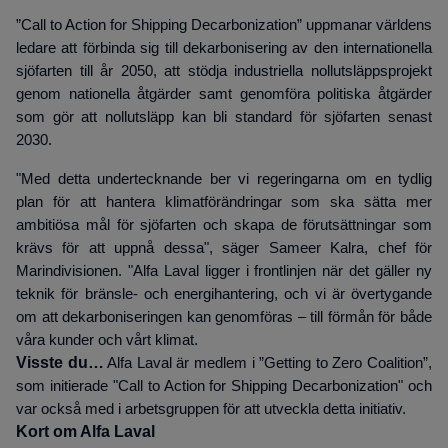
”Call to Action for Shipping Decarbonization” uppmanar världens
ledare att förbinda sig till dekarbonisering av den internationella
sjöfarten till år 2050, att stödja industriella nollutsläppsprojekt
genom nationella åtgärder samt genomföra politiska åtgärder
som gör att nollutsläpp kan bli standard för sjöfarten senast
2030.
"Med detta undertecknande ber vi regeringarna om en tydlig
plan för att hantera klimatförändringar som ska sätta mer
ambitiösa mål för sjöfarten och skapa de förutsättningar som
krävs för att uppnå dessa", säger Sameer Kalra, chef för
Marindivisionen. "Alfa Laval ligger i frontlinjen när det gäller ny
teknik för bränsle- och energihantering, och vi är övertygande
om att dekarboniseringen kan genomföras – till förmån för både
våra kunder och vårt klimat.
Visste du…
Alfa Laval är medlem i ”Getting to Zero Coalition”,
som initierade "Call to Action for Shipping Decarbonization" och
var också med i arbetsgruppen för att utveckla detta initiativ.
Kort om Alfa Laval