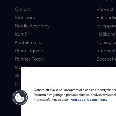
Om oss
Varv och 
Webinars
Behandli
Nordic Academy
avloppsv
Karriär
Hållbara 
Kontakta oss
Kylning o
Produktguide
datacent
Partner Portal
Bearbetn
Investerare
drycker
Säkerhetsdatablad
Bioteknik
Bli en partner
Hub för v
Genom att klicka på "acceptera alla cookies" samtycker du t
förbättra navigeringen på webbplatsen, analysera webbpl
marknadsföringsinsatser.
Alfa Laval Cookie Policy