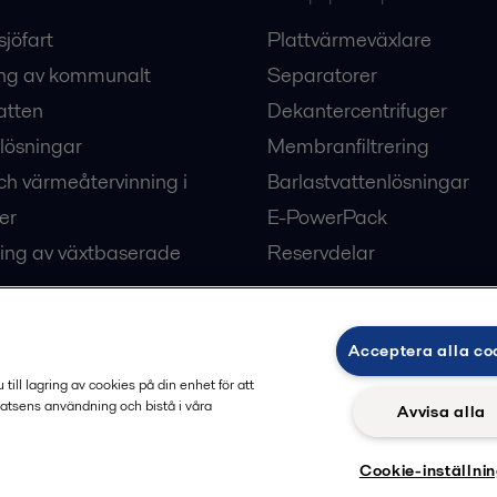
sjöfart
Plattvärmeväxlare
ng av kommunalt
Separatorer
atten
Dekantercentrifuger
lösningar
Membranfiltrering
ch värmeåtervinning i
Barlastvattenlösningar
er
E-PowerPack
ing av växtbaserade
Reservdelar
Acceptera alla co
ärme och kyla
ill lagring av cookies på din enhet för att
atsens användning och bistå i våra
Avvisa alla
Cookie-inställni