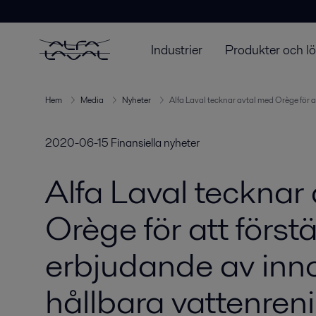
Industrier
Produkter och l
Hem
Media
Nyheter
Alfa Laval tecknar avtal med Orège för a
2020-06-15
Finansiella nyheter
Alfa Laval tecknar
Orège för att förstä
erbjudande av inn
hållbara vatten­re