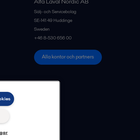
Alfa Laval Nordic AB
Sälj- och Servicebolag
SE-141 49
Huddinge
Sweden
+46 8-530 656 00
Alla kontor och partners
okies
ngar