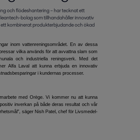
ng och flödeshantering – har tecknat ett 
cleantech-bolag som tillhandahåller innovativ 
r ett kombinerat produkterbjudande och ökad 
ningar inom vattenreningsområdet. En av dessa
rpressar vilka används för att avvattna slam som
nala och industriella reningsverk. Med det
r Alfa Laval att kunna erbjuda en innovativ
ostnads­besparingar i kundernas processer.
 samarbete med Orège. Vi kommer nu att kunna
 positiv inverkan på både deras resultat och vår
arhetsmål”, säger Nish Patel, chef för Livsmedel-