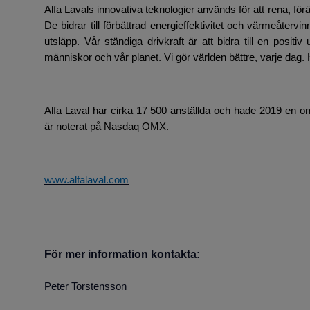
Alfa Lavals innovativa teknologier används för att rena, fö
De bidrar till förbättrad energieffektivitet och värmeåterv
utsläpp. Vår ständiga drivkraft är att bidra till en positi
människor och vår planet. Vi gör världen bättre, varje dag.
Alfa Laval har cirka 17 500 anställda och hade 2019 en om
är noterat på Nasdaq OMX.
www.alfalaval.com
För mer information kontakta:
Peter Torstensson