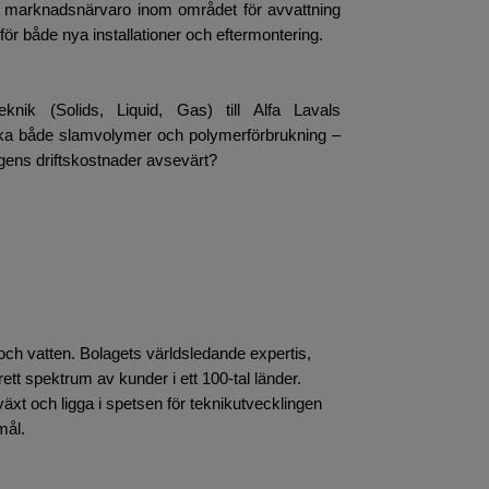
 marknadsnärvaro inom området för avvattning
r både nya installationer och eftermontering.
k (Solids, Liquid, Gas) till Alfa Lavals
ska både slamvolymer och polymerförbrukning –
ngens driftskostnader avsevärt?
 och vatten. Bolagets världsledande expertis,
ett spektrum av kunder i ett 100-tal länder.
äxt och ligga i spetsen för teknikutvecklingen
mål.