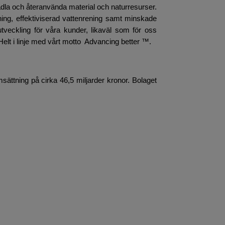
rädla och återanvända material och naturresurser.
inning, effektiviserad vattenrening samt minskade
v utveckling för våra kunder, likaväl som för oss
 Helt i linje med vårt motto Advancing better ™.
sättning på cirka 46,5 miljarder kronor. Bolaget