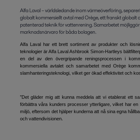
Alfa Laval – världsledande inom värmeöverföring, separeri
globalt kommersiellt avtal med Orège, ett franskt globalt 
patenterad teknik för vattenrening. Samarbetet möjliggö
marknadsnärvaro för båda bolagen.
Alfa Laval har ett brett sortiment av produkter och lös
teknologier är Alfa Laval Ashbrook Simon-Hartleys bältfilte
en del av den övergripande reningsprocessen i kommu
kommersiella avtalet och samarbetet med Orège komme
slamhanteringsteknologi, vilket ger ökad effektivitet och k
”Det gläder mig att kunna meddela att vi etablerat ett
förbättra våra kunders processer ytterligare, vilket har en
miljö, eftersom det hjälper kunderna att nå sina egna hållb
och vattendivisionen.