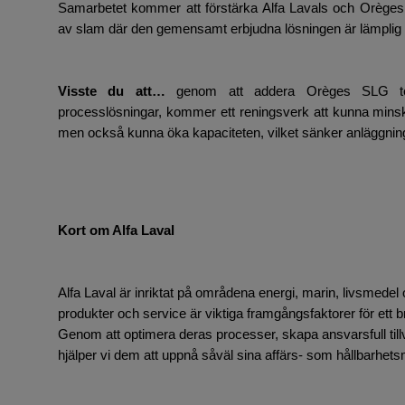
Samarbetet kommer att förstärka Alfa Lavals och Orèges
av slam där den gemensamt erbjudna lösningen är lämplig fö
Visste du att…
genom att addera Orèges SLG tekni
processlösningar, kommer ett reningsverk att kunna min
men också kunna öka kapaciteten, vilket sänker anläggni
Kort om Alfa Laval
Alfa Laval är inriktat på områdena energi, marin, livsmedel
produkter och service är viktiga framgångsfaktorer för ett br
Genom att optimera deras processer, skapa ansvarsfull tillv
hjälper vi dem att uppnå såväl sina affärs- som hållbarhets