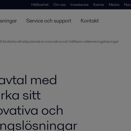
Hållbarhet
Om oss
Investerare
Karriär
Media
Nor
ösningar
Service och support
Kontakt
tt förstärka sitt erbjudande av innovativa och hållbara vatten­reningslösningar
 avtal med
rka sitt
ovativa och
ningslösningar