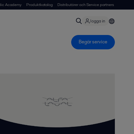
dic Academy
Produktkatalog
Distributörer och Service partners
logga in
Begär service