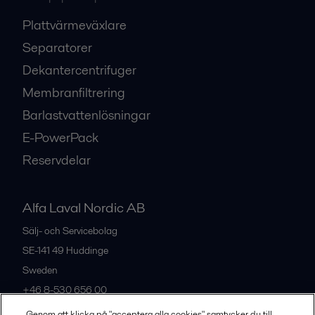
Plattvärmeväxlare
Separatorer
Dekantercentrifuger
Membranfiltrering
Barlastvattenlösningar
E-PowerPack
Reservdelar
Alfa Laval Nordic AB
Sälj- och Servicebolag
SE-141 49
Huddinge
Sweden
+46 8-530 656 00
Genom att klicka på "acceptera alla cookies" samtycker du till