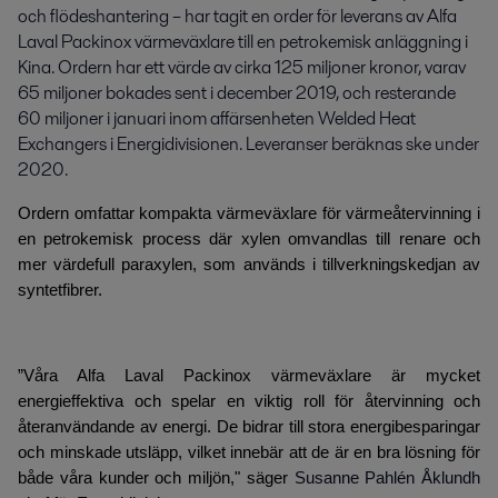
och flödeshantering – har tagit en order för leverans av Alfa 
Laval Packinox värmeväxlare till en petrokemisk anläggning i 
Kina. Ordern har ett värde av cirka 125 miljoner kronor, varav 
65 miljoner bokades sent i december 2019, och resterande 
60 miljoner i januari inom affärsenheten Welded Heat 
Exchangers i Energidivisionen. Leveranser beräknas ske under 
2020.
Ordern omfattar kompakta värmeväxlare för värmeåtervinning i
en petrokemisk process där xylen omvandlas till renare och
mer värdefull paraxylen, som används i tillverkningskedjan av
syntetfibrer.
”Våra Alfa Laval Packinox värmeväxlare är mycket
energieffektiva och spelar en viktig roll för återvinning och
återanvändande av energi. De bidrar till stora energibesparingar
och minskade utsläpp, vilket innebär att de är en bra lösning för
både våra kunder och miljön," säger
Susanne Pahlén Åklundh