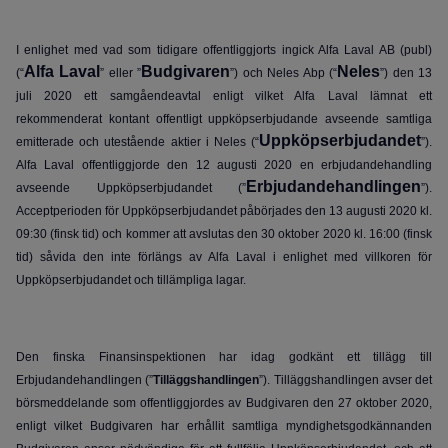
I enlighet med vad som tidigare offentliggjorts ingick Alfa Laval AB (publ)
Alfa Laval
Budgivaren
Neles
(“
” eller ”
”) och Neles Abp (“
”) den 13
juli 2020 ett samgåendeavtal enligt vilket Alfa Laval lämnat ett
rekommenderat kontant offentligt uppköpserbjudande avseende samtliga
Uppköpserbjudandet
emitterade och utestående aktier i Neles (“
”).
Alfa Laval offentliggjorde den 12 augusti 2020 en erbjudandehandling
Erbjudandehandlingen
avseende Uppköpserbjudandet (”
”).
Acceptperioden för Uppköpserbjudandet påbörjades den 13 augusti 2020 kl.
09:30 (finsk tid) och kommer att avslutas den 30 oktober 2020 kl. 16:00 (finsk
tid) såvida den inte förlängs av Alfa Laval i enlighet med villkoren för
Uppköpserbjudandet och tillämpliga lagar.
Den finska Finansinspektionen har idag godkänt ett tillägg till
Erbjudandehandlingen (”
Tilläggshandlingen
”). Tilläggshandlingen avser det
börsmeddelande som offentliggjordes av Budgivaren den 27 oktober 2020,
enligt vilket Budgivaren har erhållit samtliga myndighetsgodkännanden