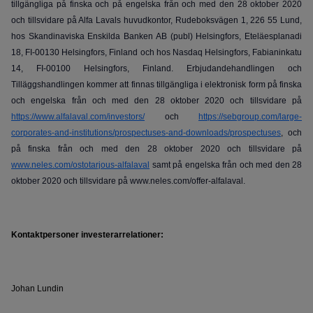
tillgängliga på finska och på engelska från och med den
28
oktober 2020
och tillsvidare på Alfa Lavals huvudkontor, Rudeboksvägen 1, 226 55 Lund,
hos Skandinaviska Enskilda Banken AB (publ) Helsingfors, Eteläesplanadi
18, FI-00130 Helsingfors, Finland och hos Nasdaq Helsingfors, Fabianinkatu
14, FI-00100 Helsingfors, Finland. Erbjudandehandlingen och
Tilläggshandlingen kommer att finnas tillgängliga i elektronisk form på finska
och engelska från och med den
28
oktober 2020 och tillsvidare på
https://www.alfalaval.com/investors/
och
https://sebgroup.com/large-
corporates-and-institutions/prospectuses-and-downloads/prospectuses
, och
på finska från och med den 28 oktober 2020 och tillsvidare på
www.neles.com/ostotarjous-alfalaval
samt på engelska från och med den
28
oktober 2020 och tillsvidare på www.neles.com/offer-alfalaval.
Kontaktpersoner investerarrelationer:
Johan Lundin