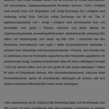
och processkrav. Uppköpserbjudandet förväntas lämnas i USA i enlighet
med avsnitt 14(e) och Regulation 14E enligt Exchange Act, i enlighet med
undantag enligt Rule 14d-1(d) enligt Exchange Act för ett ”Tier II”
uppköpserbjudande och i övrigt i enlighet med processuella krav och
föreskrifter som gäller i Finland, inklusive vad gäller tidplan för
Uppköpserbjudandet, avvecklingsförfaranden, återkallelserätt, undantag från
villkor och betalningstid, som skiljer sig från USA. I synnerhet har den
finansiella informationen som ingår i detta börsmeddelande utarbetats i
enlighet med tillämpliga redovisningsstandarder i Finland, som kanske inte
är jämförbara med de finansiella rapporterna eller finansiella uppgifterna för
amerikanska bolag. Uppköpserbjudandet riktas till Neles aktieägare bosatta
i USA på samma villkor som de som gjorts till alla andra aktieägare i Neles
till vilka ett Erbjudande lämnas. Alla informationsdokument, inklusive detta
börsmeddelande, sprids till amerikanska aktieägare på samma sätt som
sådana dokument tillhandahålls Neles andra aktieägare.
I den utsträckning det är möjligt enligt tillämpliga lagar och förordningar, kan
Alfa Laval och dess närstående eller dess mäklare (i egenskap av agenter