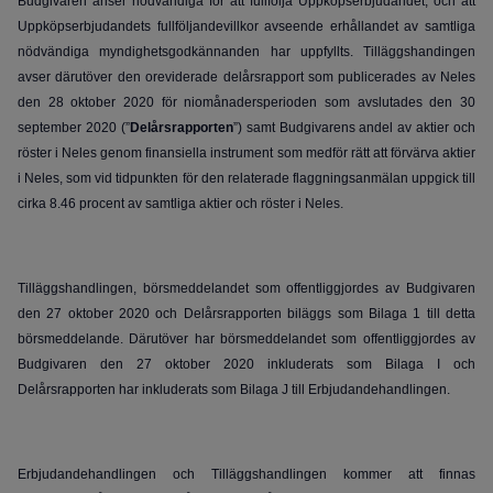
Budgivaren anser nödvändiga för att fullfölja Uppköpserbjudandet, och att
Uppköpserbjudandets fullföljandevillkor avseende erhållandet av samtliga
nödvändiga myndighetsgodkännanden har uppfyllts. Tilläggshandingen
avser därutöver den oreviderade delårsrapport som publicerades av Neles
den 28 oktober 2020 för niomånadersperioden som avslutades den 30
september 2020 (”
Delårsrapporten
”) samt Budgivarens andel av aktier och
röster i Neles genom finansiella instrument som medför rätt att förvärva aktier
i Neles, som vid tidpunkten för den relaterade flaggningsanmälan uppgick till
cirka 8.46 procent av samtliga aktier och röster i Neles.
Tilläggshandlingen, börsmeddelandet som offentliggjordes av Budgivaren
den 27 oktober 2020 och Delårsrapporten biläggs som Bilaga 1 till detta
börsmeddelande. Därutöver har börsmeddelandet som offentliggjordes av
Budgivaren den 27 oktober 2020 inkluderats som Bilaga I och
Delårsrapporten har inkluderats som Bilaga J till Erbjudandehandlingen.
Erbjudandehandlingen och Tilläggshandlingen kommer att finnas