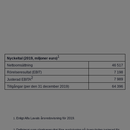
1
Nyckeltal (2019, miljoner euro)
Nettoomsättning
46 517
Rörelseresultat (EBIT)
7 198
2
7 989
Justerad EBITA
Tillgångar (per den 31 december 2019)
64 396
Enligt Alfa Lavals årsredovisning för 2019.
Definierat som rörelseresultat före avskrivning på övervärden justerad för