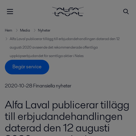
Hem
Media
Nyheter
Alfa Laval publicerar tillägg till erbjudandehandlingen daterad den 12
augusti 2020 avseende det rekommenderade offentliga
uppköpserbjudandet för samtliga aktier i Neles
Begär service
2020-10-28
Finansiella nyheter
Alfa Laval publicerar tillägg
till erbjudandehandlingen
daterad den 12 augusti