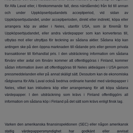
för Alfa Laval eller, i förekommande fall, dess närstående) från tid till annan
och under Uppköpserbjudandets acceptperiod, vid sidan av
Uppköpserbjudandet, under acceptperioden, direkt eller indirekt, köpa eller
arrangera köp av aktier i Neles, utanför USA, som är föremål för
Uppköpserbjudandet, eller andra värdepapper som kan konverteras till,
utbytas mot eller utnyttjas för teckning av sådana aktier. Sådana köp kan
antingen ske på den öppna marknaden till rådande pris eller genom privata
transaktioner till förhandlat pris. I den utsträckning information om sådana
förvärv eller avtal om förvärv kommer att offentliggöras i Finland, kommer
sådan information även att offentliggöras till Neles aktieägare i USA genom
pressmeddelanden eller på annat skäligt sätt. Dessutom kan de ekonomiska
rådgivarna för Alfa Laval också bedriva ordinarie handel med värdepapper i
Neles, vilket kan inkludera köp eller arrangemang för att köpa sådana
värdepapper. I den utsträckning som krävs i Finland offentliggörs all
information om sådana köp i Finland på det sätt som krävs enligt finsk lag.
Varken den amerikanska finansinspektionen (SEC) eller någon amerikansk
statlig värdepappersmyndighet har godkänt eller avvisat