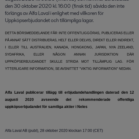
den 30 oktober 2020 kl. 16:00 (finsk tid) såvida den inte 
förlängs av Alfa Laval i enlighet med villkoren för 
Uppköpserbjudandet och tillämpliga lagar.
DETTA BÖRSMEDDELANDE FÅR INTE OFFENTLIGGÖRAS, PUBLICERAS ELLER
PÅ ANNAT SÄTT DISTRIBUERAS, HELT ELLER DELVIS, DIREKT ELLER INDIREKT,
I ELLER TILL AUSTRALIEN, KANADA, HONGKONG, JAPAN, NYA ZEELAND,
SYDAFRIKA, ELLER NÅGON ANNAN JURISDIKTION DÄR
UPPKÖPSERBJUDANDET SKULLE STRIDA MOT TILLÄMPLIG LAG. FÖR
YTTERLIGARE INFORMATION, SE AVSNITTET ”VIKTIG INFORMATION” NEDAN.
Alfa Laval publicerar tillägg till erbjudandehandlingen daterad den 12
augusti 2020 avseende det rekommenderade offentliga
uppköpserbjudandet för samtliga aktier i Neles
Alfa Laval AB (publ),
28 oktober 2020 klockan 17:00 (CET)