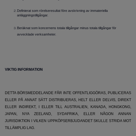
Definierat som rörelseresultat före avskrivning av immateriella
anläggningstillgångar.
Beräknat som koncernens totala tillgångar minus totala tillgångar för
avvecklade verksamheter.
VIKTIG INFORMATION
DETTA BÖRSMEDDELANDE FÅR INTE OFFENTLIGGÖRAS, PUBLICERAS
ELLER PÅ ANNAT SÄTT DISTRIBUERAS, HELT ELLER DELVIS, DIREKT
ELLER INDIREKT, I ELLER TILL AUSTRALIEN, KANADA, HONGKONG,
JAPAN, NYA ZEELAND, SYDAFRIKA, ELLER NÅGON ANNAN
JURISDIKTION I VILKEN UPPKÖPSERBJUDANDET SKULLE STRIDA MOT
TILLÄMPLIG LAG.