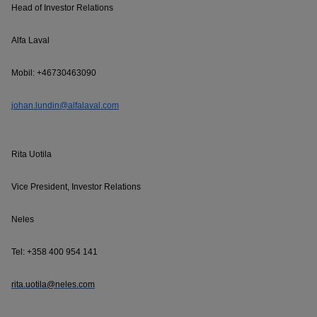
Head of Investor Relations
Alfa Laval
Mobil: +46730463090
johan.lundin@alfalaval.com
Rita Uotila
Vice President, Investor Relations
Neles
Tel: +358 400 954 141
rita.uotila@neles.com