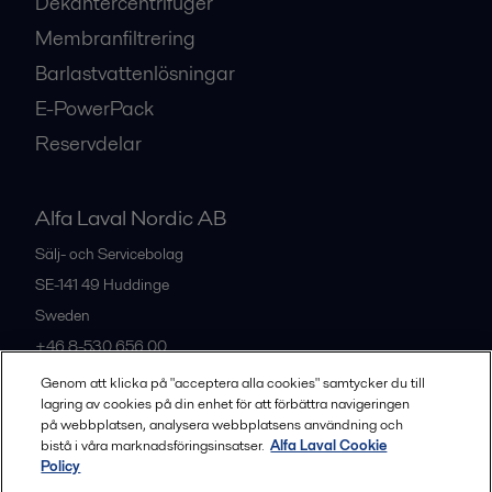
Dekantercentrifuger
Membranfiltrering
Barlastvattenlösningar
E-PowerPack
Reservdelar
Alfa Laval Nordic AB
Sälj- och Servicebolag
SE-141 49
Huddinge
Sweden
+46 8-530 656 00
Genom att klicka på "acceptera alla cookies" samtycker du till
lagring av cookies på din enhet för att förbättra navigeringen
Alla kontor och partners
på webbplatsen, analysera webbplatsens användning och
bistå i våra marknadsföringsinsatser.
Alfa Laval Cookie
Policy