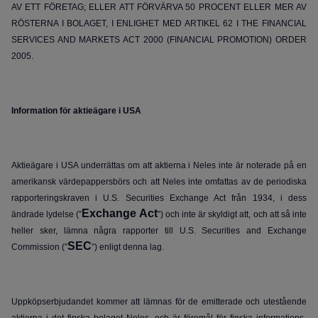
AV ETT FÖRETAG; ELLER ATT FÖRVÄRVA 50 PROCENT ELLER MER AV
RÖSTERNA I BOLAGET, I ENLIGHET MED ARTIKEL 62 I THE FINANCIAL
SERVICES AND MARKETS ACT 2000 (FINANCIAL PROMOTION) ORDER
2005.
Information för aktieägare i USA
Aktieägare i USA underrättas om att aktierna i Neles inte är noterade på en
amerikansk värdepappersbörs och att Neles inte omfattas av de periodiska
rapporteringskraven i U.S. Securities Exchange Act från 1934, i dess
Exchange Act
ändrade lydelse (”
”) och inte är skyldigt att, och att så inte
heller sker, lämna några rapporter till U.S. Securities and Exchange
SEC
Commission (”
”) enligt denna lag.
Uppköpserbjudandet kommer att lämnas för de emitterade och utestående
aktierna i det finska bolaget Neles, och är föremål för finska informations-