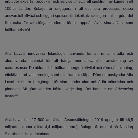
erbjuder expertis, produkter och service till ett brett spektrum av kunder i ett
100-tal länder. Bolaget är engagerat i att optimera processer, skapa
ansvarsfull tillväxt och ligga i spetsen för teknikutvecklingen - alltid göra det
lilla extra för att stödja kunderna för att uppnå såväl sina affärs- som
hållbarhetsmål.
Alfa Lavals innovativa teknologier används för att rena, förädla och
återanvända material för att främja mer ansvarsfull användning av
naturresurser. De bidrar till förbättrad energieffektivitet och värmeåtervinning,
effektiviserad vattenrening samt minskade utsläpp. Därmed påskyndar Alfa
Laval inte bara framgången för sina kunder utan också för människor och
planeten. Att göra världen bättre, varje dag. Det handlar om
Advancing
better
™.
Alfa Laval har 17 500 anställda. Årsomsättningen 2019 uppgick till 46,5
miljarder kronor (cirka 4,4 miljarder euro). Bolaget är noterat på Nasdaq
Stockholms huvudmarknad.