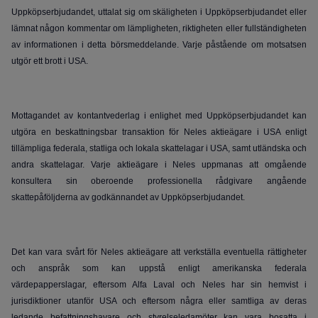
Uppköpserbjudandet, uttalat sig om skäligheten i Uppköpserbjudandet eller
lämnat någon kommentar om lämpligheten, riktigheten eller fullständigheten
av informationen i detta börsmeddelande. Varje påstående om motsatsen
utgör ett brott i USA.
Mottagandet av kontantvederlag i enlighet med Uppköpserbjudandet kan
utgöra en beskattningsbar transaktion för Neles aktieägare i USA enligt
tillämpliga federala, statliga och lokala skattelagar i USA, samt utländska och
andra skattelagar. Varje aktieägare i Neles uppmanas att omgående
konsultera sin oberoende professionella rådgivare angående
skattepåföljderna av godkännandet av Uppköpserbjudandet.
Det kan vara svårt för Neles aktieägare att verkställa eventuella rättigheter
och anspråk som kan uppstå enligt amerikanska federala
värdepapperslagar, eftersom Alfa Laval och Neles har sin hemvist i
jurisdiktioner utanför USA och eftersom några eller samtliga av deras
ledande befattningshavare och styrelseledamöter kan vara bosatta i