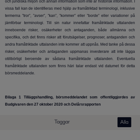
och juridiska miljön och annan information som inte är historisk information. I
vissa fall kan de identifieras med hjälp av framåtriktad terminologi, inklusive
termerna ”tror”, ”avser”, ”kan”, ”kommer” eller ”borde” eller variationer på
jämförbar terminologi. Till sin natur innefattar framåtriktade uttalanden
inneboende risker, osäkerheter och antaganden, både allmänna och
specifika, och det finns risker att förutsägelser, prognoser, antaganden och
andra framåtriktade uttalanden inte kommer att uppnås. Med tanke på dessa
risker, osäkerheter och antaganden uppmanas investerare att inte lägga
otillbörligt beroende av sådana framåtriktade uttalanden. Eventuella
framåtriktade uttalanden som finns häri talar endast vid datumet för detta
börsmeddelande.
Bilaga 1 Tilläggshandling, börsmeddelandet som offentliggjordes av
Budgivaren den 27 oktober 2020 och Delårsrapporten
Taggar
Alla