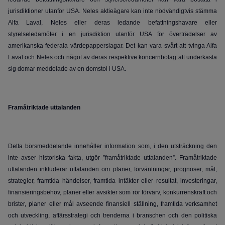
jurisdiktioner utanför USA. Neles aktieägare kan inte nödvändigtvis stämma
Alfa Laval, Neles eller deras ledande befattningshavare eller
styrelseledamöter i en jurisdiktion utanför USA för överträdelser av
amerikanska federala värdepapperslagar. Det kan vara svårt att tvinga Alfa
Laval och Neles och något av deras respektive koncernbolag att underkasta
sig domar meddelade av en domstol i USA.
Framåtriktade uttalanden
Detta börsmeddelande innehåller information som, i den utsträckning den
inte avser historiska fakta, utgör ”framåtriktade uttalanden”. Framåtriktade
uttalanden inkluderar uttalanden om planer, förväntningar, prognoser, mål,
strategier, framtida händelser, framtida intäkter eller resultat, investeringar,
finansieringsbehov, planer eller avsikter som rör förvärv, konkurrenskraft och
brister, planer eller mål avseende finansiell ställning, framtida verksamhet
och utveckling, affärsstrategi och trenderna i branschen och den politiska