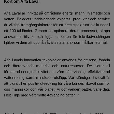
Kort om Alfa Laval
Alfa Laval är inriktat på områdena energi, marin, livsmedel och
vatten. Bolagets världsledande expertis, produkter och service
är viktiga framgångsfaktorer för ett brett spektrum av kunder i
ett 100-tal länder. Genom att optimera deras processer, skapa
ansvarsfull tillväxt och ligga i spetsen för teknikutvecklingen
hjälper vi dem att uppnå såväl sina affärs- som hållbarhetsmål.
Alfa Lavals innovativa teknologier används för att rena, förädla
och återanvända material och naturresurser. De bidrar till
förbättrad energieffektivitet och värmeåtervinning, effektiviserad
vattenrening samt minskade utsläpp. Vår ständiga drivkraft är
att bidra till en positiv utveckling för våra kunder, likaväl som för
oss människor och vår planet. Vi gör världen bättre, varje dag.
Helt i linje med vårt motto Advancing better ™.