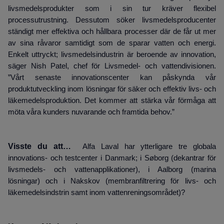
livsmedelsprodukter som i sin tur kräver flexibel
processutrustning. Dessutom söker livsmedelsproducenter
ständigt mer effektiva och hållbara processer där de får ut mer
av sina råvaror samtidigt som de sparar vatten och energi.
Enkelt uttryckt; livsmedelsindustrin är beroende av innovation,
säger Nish Patel, chef för Livsmedel- och vattendivisionen.
”Vårt senaste innovationscenter kan påskynda vår
produktutveckling inom lösningar för säker och effektiv livs- och
läkemedelsproduktion. Det kommer att stärka vår förmåga att
möta våra kunders nuvarande och framtida behov.”
Visste du att…
Alfa Laval har ytterligare tre globala
innovations- och testcenter i Danmark; i Søborg (dekantrar för
livsmedels- och vattenapplikationer), i Aalborg (marina
lösningar) och i Nakskov (membranfiltrering för livs- och
läkemedelsindstrin samt inom vattenreningsområdet)?