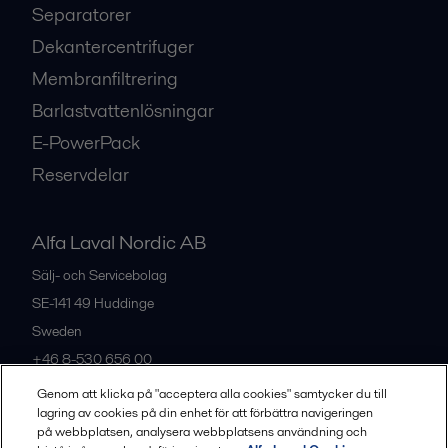
Separatorer
Dekantercentrifuger
Membranfiltrering
Barlastvattenlösningar
E-PowerPack
Reservdelar
Alfa Laval Nordic AB
Sälj- och Servicebolag
SE-141 49
Huddinge
Sweden
+46 8-530 656 00
Genom att klicka på "acceptera alla cookies" samtycker du till
lagring av cookies på din enhet för att förbättra navigeringen
Alla kontor och partners
på webbplatsen, analysera webbplatsens användning och