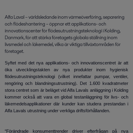
Alfa Laval – världsledande inom värmeöverföring, separering 
och flödeshantering – öppnar ett applikations- och 
innovationscenter för flödesutrustningsteknologi i Kolding, 
Danmark, för att stärka företagets globala ställning inom 
livsmedel och läkemedel, vilka är viktiga tillväxtområden för 
företaget.
Syftet med det nya applikations- och innovationscentret är att
öka utvecklingstakten av nya produkter inom hygienisk
flödesutrustningsteknologi (vilket innefattar pumpar, ventiler,
rengöring och blandningsutrustning). Det 1.600 kvadratmeter
stora centret som är beläget vid Alfa Lavals anläggning i Kolding
kommer också att vara en global testanläggning för livs- och
läkemedelsapplikationer där kunder kan studera prestandan i
Alfa Lavals utrustning under verkliga driftsförhållanden.
“Förändrade konsumenttrender driver efterfrågan på nya