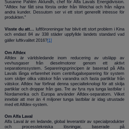
Susanne Pahlén Åklundh, chef för Alfa Lavals Energidivision.
”Alfdex har fått sina första order från Weichai och från några
andra kunder. Dessutom ser vi ett stort generellt intresse för
produkten.”
Visste du att…
luftföroreningar har blivit ett stort problem i Kina
och endast 84 av 338 städer uppfyllde landets standard vad
gäller luftkvalitet 2016?
[1]
Om Alfdex
Alfdex är världsledande inom reducering av utsläpp av
vevhusgaser från dieselmotorer genom ett aktivt
separationssystem. Separeringsprincipen är baserad på Alfa
Lavals långa erfarenhet inom centrifugalseparering för system
som skiljer olika vätskor från varandra och fasta partiklar från
vätskor. Alfdex har förfinat denna specialteknologi för att skilja
partiklar och droppar från gas. Tre av fyra nya tunga lastbilar i
Nordamerika och Europa använder Alfdex-separatorn. Vilket
innebär att mer än 4 miljoner tunga lastbilar är idag utrustade
med ett Alfdex-system.
Om Alfa Laval
Alfa Laval är en ledande, global leverantör av specialprodukter
och processtekniska lösningar, baserade på