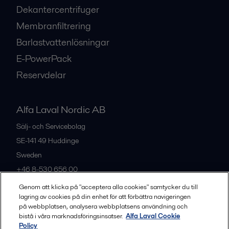
Dekantercentrifuger
Membranfiltrering
Barlastvattenlösningar
E-PowerPack
Reservdelar
Alfa Laval Nordic AB
Sälj- och Servicebolag
SE-141 49
Huddinge
Sweden
+46 8-530 656 00
Genom att klicka på "acceptera alla cookies" samtycker du till
lagring av cookies på din enhet för att förbättra navigeringen
Alla kontor och partners
på webbplatsen, analysera webbplatsens användning och
bistå i våra marknadsföringsinsatser.
Alfa Laval Cookie
Policy