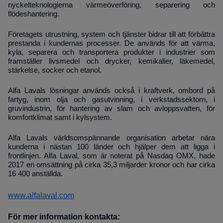
nyckelteknologierna värmeöverföring, separering och
flödeshantering.
Företagets utrustning, system och tjänster bidrar till att förbättra
prestanda i kundernas processer. De används för att värma,
kyla, separera och transportera produkter i industrier som
framställer livsmedel och drycker, kemikalier, läkemedel,
stärkelse, socker och etanol.
Alfa Lavals lösningar används också i kraftverk, ombord på
fartyg, inom olja och gasutvinning, i verkstadssektorn, i
gruvindustrin, för hantering av slam och avloppsvatten, för
komfortklimat samt i kylsystem.
Alfa Lavals världsomspännande organisation arbetar nära
kunderna i nästan 100 länder och hjälper dem att ligga i
frontlinjen. Alfa Laval, som är noterat på Nasdaq OMX, hade
2017 en omsättning på cirka 35,3 miljarder kronor och har cirka
16 400 anställda.
www.alfalaval.com
För mer information kontakta: