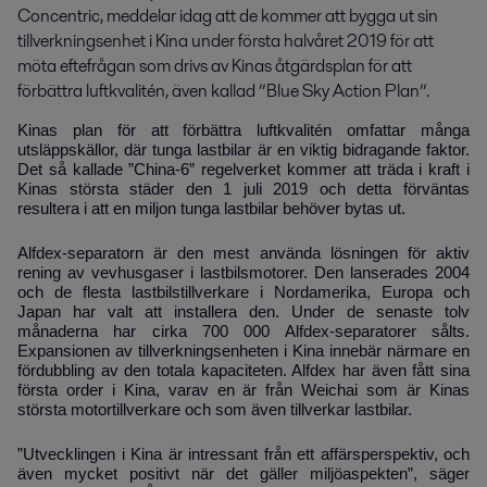
Concentric, meddelar idag att de kommer att bygga ut sin 
tillverkningsenhet i Kina under första halvåret 2019 för att 
möta eftefrågan som drivs av Kinas åtgärdsplan för att 
förbättra luftkvalitén, även kallad ”Blue Sky Action Plan”.
Kinas plan för att förbättra luftkvalitén omfattar många
utsläppskällor, där tunga lastbilar är en viktig bidragande faktor.
Det så kallade ”China-6” regelverket kommer att träda i kraft i
Kinas största städer den 1 juli 2019 och detta förväntas
resultera i att en miljon tunga lastbilar behöver bytas ut.
Alfdex-separatorn är den mest använda lösningen för aktiv
rening av vevhusgaser i lastbilsmotorer. Den lanserades 2004
och de flesta lastbilstillverkare i Nordamerika, Europa och
Japan har valt att installera den. Under de senaste tolv
månaderna har cirka 700 000 Alfdex-separatorer sålts.
Expansionen av tillverkningsenheten i Kina innebär närmare en
fördubbling av den totala kapaciteten. Alfdex har även fått sina
första order i Kina, varav en är från Weichai som är Kinas
största motortillverkare och som även tillverkar lastbilar.
”Utvecklingen i Kina är intressant från ett affärsperspektiv, och
även mycket positivt när det gäller miljöaspekten”, säger