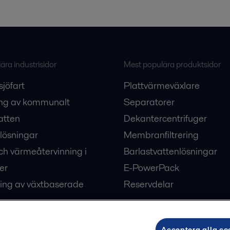
ra industrisidor
Mest populära produktsidor
sjöfart
Plattvärmeväxlare
ng av kommunalt
Separatorer
atten
Dekantercentrifuger
lösningar
Membranfiltrering
ch värmeåtervinning i
Barlastvattenlösningar
er
E-PowerPack
ing av växtbaserade
Reservdelar
Acceptera alla co