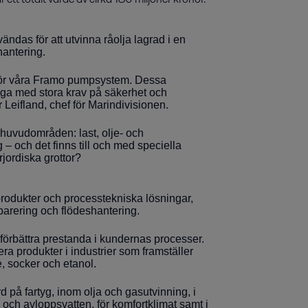
das för att utvinna råolja lagrad i en
hantering.
 för våra Framo pumpsystem. Dessa
ga med stora krav på säkerhet och
er Leifland, chef för Marindivisionen.
uvudområden: last, olje- och
– och det finns till och med speciella
jordiska grottor?
produkter och processtekniska lösningar,
arering och flödeshantering.
tt förbättra prestanda i kundernas processer.
ra produkter i industrier som framställer
e, socker och etanol.
 på fartyg, inom olja och gasutvinning, i
m och avloppsvatten, för komfortklimat samt i