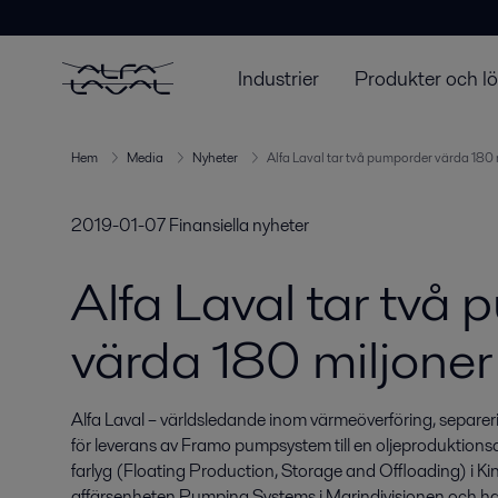
Industrier
Produkter och l
Hem
Media
Nyheter
Alfa Laval tar två pumporder värda 180 
2019-01-07
Finansiella nyheter
Alfa Laval tar två
värda 180 miljoner
Alfa Laval – världsledande inom värmeöverföring, separeri
för leverans av Framo pumpsystem till en oljeproduktionsa
farlyg (Floating Production, Storage and Offloading) i K
affärsenheten Pumping Systems i Marindivisionen och har e