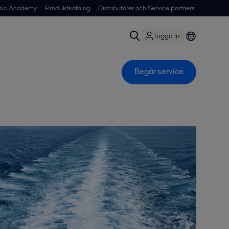
dic Academy
Produktkatalog
Distributörer och Service partners
logga in
Begär service