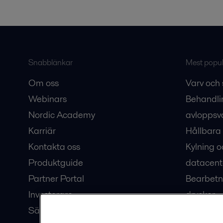
Snabblänkar
Mest populä
Om oss
Varv och 
Webinars
Behandli
Nordic Academy
avloppsv
Karriär
Hållbara 
Kontakta oss
Kylning o
Produktguide
datacent
Partner Portal
Bearbetn
Investerare
drycker
Säkerhetsdatablad
Bioteknik