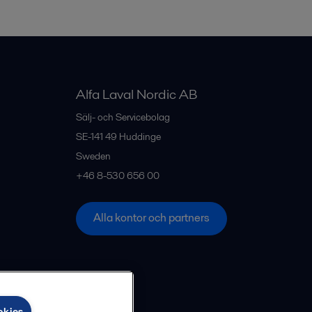
Alfa Laval Nordic AB
Sälj- och Servicebolag
SE-141 49
Huddinge
Sweden
+46 8-530 656 00
Alla kontor och partners
okies