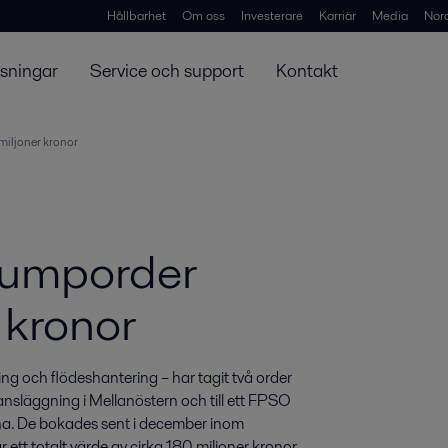
Hållbarhet
Om oss
Investerare
Karriär
Media
Nor
ösningar
Service och support
Kontakt
miljoner kronor
 pumporder
 kronor
ng och flödeshantering – har tagit två order 
nsläggning i Mellanöstern och till ett FPSO 
ina. De bokades sent i december inom 
tt totalt värde av cirka 180 miljoner kronor. 