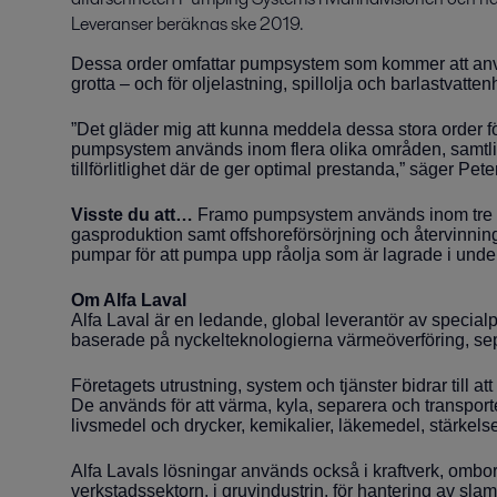
Leveranser beräknas ske 2019.
Dessa order omfattar pumpsystem som kommer att använ
grotta – och för oljelastning, spillolja och barlastvatten
”Det gläder mig att kunna meddela dessa stora order
pumpsystem används inom flera olika områden, samtli
tillförlitlighet där de ger optimal prestanda,” säger Pet
Visste du att…
Framo pumpsystem används inom tre h
gasproduktion samt offshoreförsörjning och återvinning 
pumpar för att pumpa upp råolja som är lagrade i under
Om Alfa Laval
Alfa Laval är en ledande, global leverantör av special
baserade på nyckelteknologierna värmeöverföring, sep
Företagets utrustning, system och tjänster bidrar till a
De används för att värma, kyla, separera och transporte
livsmedel och drycker, kemikalier, läkemedel, stärkels
Alfa Lavals lösningar används också i kraftverk, ombord
verkstadssektorn, i gruvindustrin, för hantering av sla