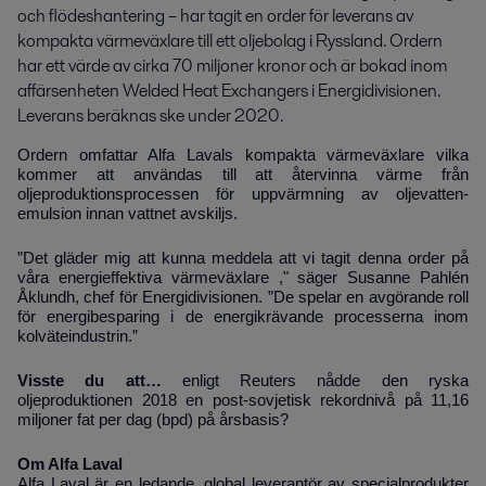
och flödeshantering – har tagit en order för leverans av 
kompakta värmeväxlare till ett oljebolag i Ryssland. Ordern 
har ett värde av cirka 70 miljoner kronor och är bokad inom 
affärsenheten Welded Heat Exchangers i Energidivisionen. 
Leverans beräknas ske under 2020.
Ordern omfattar Alfa Lavals kompakta värmeväxlare vilka
kommer att användas till att återvinna värme från
oljeproduktionsprocessen för uppvärmning av oljevatten-
emulsion innan vattnet avskiljs.
”Det gläder mig att kunna meddela att vi tagit denna order på
våra energieffektiva värmeväxlare ," säger
Susanne Pahlén
Åklundh, chef för Energidivisionen. ”De spelar en avgörande roll
för energibesparing i de energikrävande processerna inom
kolväteindustrin.”
Visste du att…
enligt Reuters nådde den ryska
oljeproduktionen 2018 en post-sovjetisk rekordnivå på 11,16
miljoner fat per dag (bpd) på årsbasis?
Om Alfa Laval
Alfa Laval är en ledande, global leverantör av specialprodukter