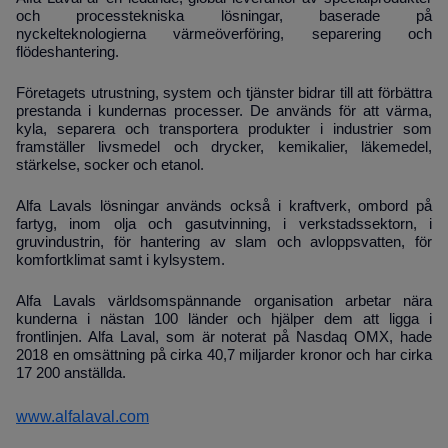
och processtekniska lösningar, baserade på
nyckelteknologierna värmeöverföring, separering och
flödeshantering.
Företagets utrustning, system och tjänster bidrar till att förbättra
prestanda i kundernas processer. De används för att värma,
kyla, separera och transportera produkter i industrier som
framställer livsmedel och drycker, kemikalier, läkemedel,
stärkelse, socker och etanol.
Alfa Lavals lösningar används också i kraftverk, ombord på
fartyg, inom olja och gasutvinning, i verkstadssektorn, i
gruvindustrin, för hantering av slam och avloppsvatten, för
komfortklimat samt i kylsystem.
Alfa Lavals världsomspännande organisation arbetar nära
kunderna i nästan 100 länder och hjälper dem att ligga i
frontlinjen. Alfa Laval, som är noterat på Nasdaq OMX, hade
2018 en omsättning på cirka 40,7 miljarder kronor och har cirka
17 200 anställda.
www.alfalaval.com