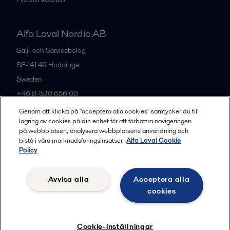
Alfa Laval Nordic AB
Sälj- och Servicebolag
SE-141 49
Huddinge
Sweden
+46 8-530 656 00
Genom att klicka på "acceptera alla cookies" samtycker du till
lagring av cookies på din enhet för att förbättra navigeringen
Alla kontor och partners
på webbplatsen, analysera webbplatsens användning och
bistå i våra marknadsföringsinsatser.
Alfa Laval Cookie
Policy
Privacy policy
Cookies policy
Legal terms and conditions
Avvisa alla
Acceptera alla
Community guidelines
cookies
Följ
Cookie-inställningar
© 2015-2026, ALFA LAVAL