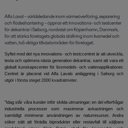
Alfa Laval – världsledande inom värmeöverföring, separering 
och flödeshantering – öppnar ett innovations- och testcenter 
för dekantrar i Søborg, nordväst om Köpenhamn, Danmark, 
för att stärka företagets globala ställning inom livsmedel och 
vatten, två viktiga tillväxtområden för företaget.
Syftet med det nya innovations- och testccentret är att utveckla,
testa och optimera nästa generation dekantrar, samt att vara ett
globalt kunskapscenter för livsmedels- och vattenapplikationer.
Centret är placerat vid Alfa Lavals anläggning i
Søborg och
utgör i första steget 2000 kvadratmeter.
”Idag står våra kunder inför skilda utmaningar; en del efterfrågar
industriella processer som maximerar avkastningen och
samtidigt minimerar användningen av naturresurser. Andra
söker sätt att förädla biprodukter eller restavfall till säljbara