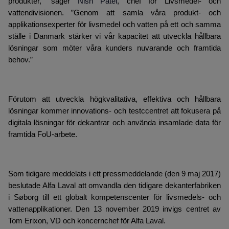
produkter," säger
Nish Patel
, chef för Livsmedel- och
vattendivisionen.
”Genom att samla våra produkt- och
applikationsexperter för livsmedel och vatten på ett och samma
ställe i Danmark stärker vi vår kapacitet att utveckla hållbara
lösningar som möter våra kunders nuvarande och framtida
behov.”
Förutom att utveckla högkvalitativa, effektiva och hållbara
lösningar kommer innovations- och testccentret att fokusera på
digitala lösningar för dekantrar och använda insamlade data för
framtida FoU-arbete.
Som tidigare meddelats i ett pressmeddelande (den 9 maj 2017)
beslutade Alfa Laval att omvandla den tidigare dekanterfabriken
i Søborg till ett globalt kompetenscenter för livsmedels- och
vattenapplikationer. Den 13 november 2019 invigs centret av
Tom Erixon, VD och koncernchef för Alfa Laval.