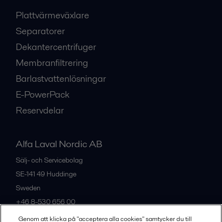
Plattvärmeväxlare
Separatorer
Dekantercentrifuger
Membranfiltrering
Barlastvattenlösningar
E-PowerPack
Reservdelar
Alfa Laval Nordic AB
Sälj- och Servicebolag
SE-141 49
Huddinge
Sweden
+46 8-530 656 00
Genom att klicka på "acceptera alla cookies" samtycker du till