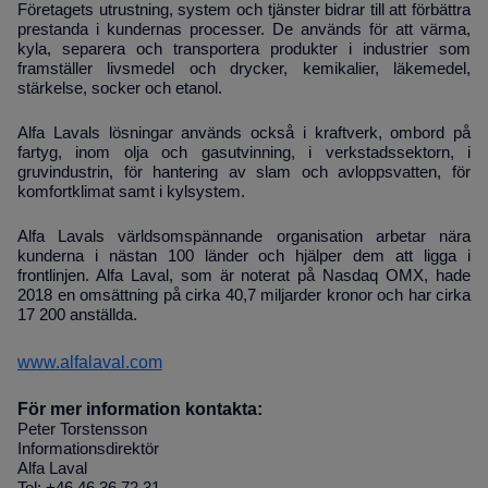
Företagets utrustning, system och tjänster bidrar till att förbättra
prestanda i kundernas processer. De används för att värma,
kyla, separera och transportera produkter i industrier som
framställer livsmedel och drycker, kemikalier, läkemedel,
stärkelse, socker och etanol.
Alfa Lavals lösningar används också i kraftverk, ombord på
fartyg, inom olja och gasutvinning, i verkstadssektorn, i
gruvindustrin, för hantering av slam och avloppsvatten, för
komfortklimat samt i kylsystem.
Alfa Lavals världsomspännande organisation arbetar nära
kunderna i nästan 100 länder och hjälper dem att ligga i
frontlinjen. Alfa Laval, som är noterat på Nasdaq OMX, hade
2018 en omsättning på cirka 40,7 miljarder kronor och har cirka
17 200 anställda.
www.alfalaval.com
För mer information kontakta:
Peter Torstensson
Informationsdirektör
Alfa Laval