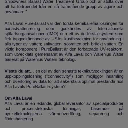
Shipowners Ballast Water Treatment Group och är stolta över
att ha förtroendet från en så framstående grupp av ägare och
användare.”
Alfa Laval PureBallast var den första kemikaliefria lösningen för
barlastvattenrening som godkändes av Internationella
sjöfartsorganisationen (IMO) och ett av de första system som
fick typgodkännande av USAs kustbevakning för användning i
alla typer av vatten; saltvatten, sötvatten och bräckt vatten. En
viktig komponent i PureBallast är den förbättrade UV-reaktorn,
som utvecklats gemensamt av Alfa Laval och Wallenius Water
baserat på Wallenius Waters teknologi.
Visste du att…
en del av den senaste teknikutvecklingen är en
uppkopplingslösning (”connectivity”) som möjliggör insamling
och överföring av data för att säkerställa optimal prestanda hos
Alfa Lavals PureBallast-system?
Om Alfa Laval
Alfa Laval är en ledande, global leverantör av specialprodukter
och processtekniska lösningar, baserade på
nyckelteknologierna värmeöverföring, separering och
flödeshantering.