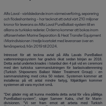
Alfa Laval - världsledande inom värmeöverföring, separering 
och flödeshantering – har tecknat ett avtal värt 210 miljoner 
kronor för leverans av Alfa Laval PureBallast-system till en 
allians av turkiska rederier. Orderna kommer att bokas inom 
affärsenheten Marine Separation & Heat Transfer Equipment 
i Marindivisionen i tredje kvartalet med leveranser över en 
femårsperiod; från 2019 till 2024.
Intresset för att teckna avtal på Alfa Lavals PureBallast
vattenreningssystem har gradvis ökat sedan början av 2018.
Detta avtal undertecknades i Istanbul den 4 juli vid en ceremoni
med den turkiska sammanslutningen för barlastvattenrening
(Turkish Shipowners Ballast Water Treatment Group) - en
sammanslutning med cirka 50 redare. Systemen kommer att
installeras på ett antal mindre fartyg, följaktligen kommer
systemen att vara mycket små.
”Det gläder mig att kunna meddela detta avtal för våra pålitliga
PureBallast-system”, säger Sameer Kalra, chef för Marin-
divisionen. ”Vi ser fram emot att arbeta med Turkish