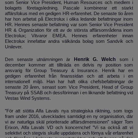
som Senior Vice President, Human Resources och medlem i
bolagets företagsledning. Pascale kombinerar ett starkt
affärsfokus med en gedigen HR-erfarenhet. De senaste tio åren
har hon arbetat på Electrolux i olika ledande befattningar inom
HR. Hennes senaste befattning var som Senior Vice President
HR & Organization för ett av de största affärsområdena inom
Electrolux; Vitvaror EMEA. Hennes erfarenheter innan
Electrolux innefattar andra välkända bolag som Sandvik och
Unilever.
Henrik G. Welch
Den senaste utnämningen är
som i
december kommer att tillträda en delvis ny position som
ansvarig för Group Treasury & Insurance. Henrik har en
gedigen erfarenhet från finanssidan och att arbeta i en
internationell miljö. Han har haft olika chefsbefattningar de
senaste 20 åren, senast som Vice President, Head of Group
Treasury på SSAB och dessförinnan i en liknande befattning vid
Vestas Wind Systems.
”För att stötta Alfa Lavals nya strategiska riktning, som togs
fram under 2016, utvecklades samtidigt en ny organisation, där
vi av naturliga skäl prioriterade affärsdimensionen” säger Tom
Erixon, Alfa Lavals VD och koncernchef ”Vi sa också att vi
selektivt och stegvis skulle uppdatera och förnya vår erfarenhet