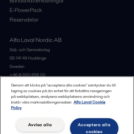
Barlastvattenlösningar
E-PowerPack
Reservdelar
Alfa Laval Nordic AB
Sälj- och Servicebolag
SE-141 49
Huddinge
Sweden
+46 8-530 656 00
Genom att klicka på "acceptera alla cookies" samtycker du till
lagring av cookies på din enhet för att förbättra navigeringen
Alla kontor och partners
på webbplatsen, analysera webbplatsens användning och
bistå i våra marknadsföringsinsatser.
Alfa Laval Cookie
Policy
Privacy policy
Cookies policy
Legal terms and conditions
Avvisa alla
Acceptera alla
Community guidelines
cookies