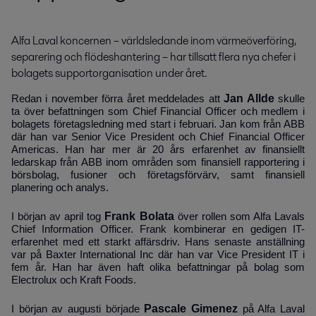
Alfa Laval koncernen – världsledande inom värmeöverföring, 
separering och flödeshantering – har tillsatt flera nya chefer i 
bolagets supportorganisation under året.
Jan Allde
Redan i november förra året meddelades att
skulle
ta över befattningen som Chief Financial Officer och medlem i
bolagets företagsledning med start i februari. Jan kom från ABB
där han var Senior Vice President och Chief Financial Officer
Americas. Han har mer är 20 års erfarenhet av finansiellt
ledarskap från ABB inom områden som finansiell rapportering i
börsbolag, fusioner och företagsförvärv, samt finansiell
planering och analys.
Frank Bolata
I början av april tog
över rollen som Alfa Lavals
Chief Information Officer. Frank kombinerar en gedigen IT-
erfarenhet med ett starkt affärsdriv. Hans senaste anställning
var på Baxter International Inc där han var Vice President IT i
fem år. Han har även haft olika befattningar på bolag som
Electrolux och Kraft Foods.
Pascale Gimenez
I början av augusti började
på Alfa Laval