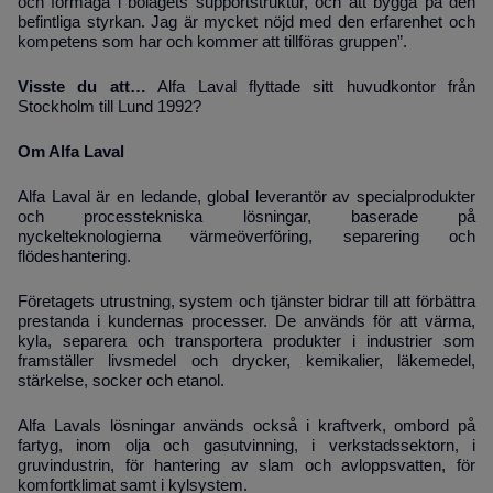
och förmåga i bolagets supportstruktur, och att bygga på den
befintliga styrkan. Jag är mycket nöjd med den erfarenhet och
kompetens som har och kommer att tillföras gruppen”.
Visste du att…
Alfa Laval flyttade sitt huvudkontor från
Stockholm till Lund 1992?
Om Alfa Laval
Alfa Laval är en ledande, global leverantör av specialprodukter
och processtekniska lösningar, baserade på
nyckelteknologierna värmeöverföring, separering och
flödeshantering.
Företagets utrustning, system och tjänster bidrar till att förbättra
prestanda i kundernas processer. De används för att värma,
kyla, separera och transportera produkter i industrier som
framställer livsmedel och drycker, kemikalier, läkemedel,
stärkelse, socker och etanol.
Alfa Lavals lösningar används också i kraftverk, ombord på
fartyg, inom olja och gasutvinning, i verkstadssektorn, i
gruvindustrin, för hantering av slam och avloppsvatten, för
komfortklimat samt i kylsystem.