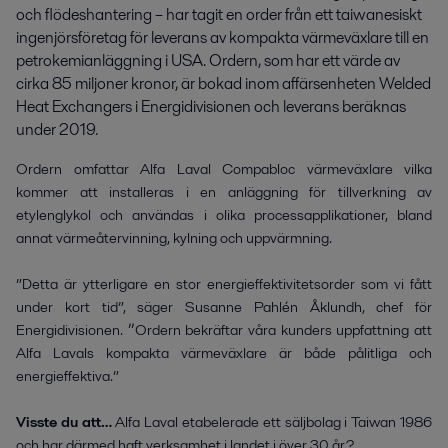
och flödeshantering – har tagit en order från ett taiwanesiskt 
ingenjörsföretag för leverans av kompakta värmeväxlare till en 
petrokemianläggning i USA. Ordern, som har ett värde av 
cirka 85 miljoner kronor, är bokad inom affärsenheten Welded 
Heat Exchangers i Energidivisionen och leverans beräknas 
under 2019.
Ordern omfattar Alfa Laval Compabloc värmeväxlare vilka
kommer att installeras i en anläggning för tillverkning av
etylenglykol och användas i olika processapplikationer, bland
annat värmeåtervinning, kylning och uppvärmning.
”Detta är ytterligare en stor energieffektivitetsorder som vi fått
under kort tid”, säger
Susanne Pahlén Åklundh, chef för
”
Energidivisionen.
Ordern bekräftar våra kunders uppfattning att
Alfa Lavals kompakta värmeväxlare är både pålitliga och
energieffektiva.”
Visste du att…
Alfa Laval etabelerade ett säljbolag i Taiwan 1986
och har därmed haft verksamhet i landet i över 30 år?