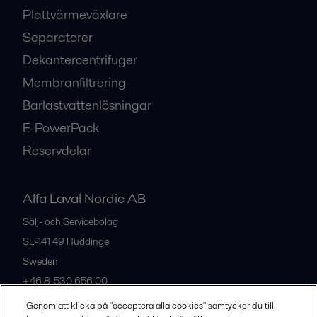
Plattvärmeväxlare
Separatorer
Dekantercentrifuger
Membranfiltrering
Barlastvattenlösningar
E-PowerPack
Reservdelar
Alfa Laval Nordic AB
Sälj- och Servicebolag
SE-141 49
Huddinge
Sweden
+46 8-530 656 00
Genom att klicka på "acceptera alla cookies" samtycker du till