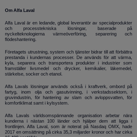
Om Alfa Laval
Alfa Laval är en ledande, global leverantör av specialprodukter
och processtekniska lösningar, baserade på
nyckelteknologierna värmeöverföring, separering och
flödeshantering.
Företagets utrustning, system och tjänster bidrar till att förbättra
prestanda i kundernas processer. De används för att värma,
kyla, separera och transportera produkter i industrier som
framställer livsmedel och drycker, kemikalier, läkemedel,
stärkelse, socker och etanol.
Alfa Lavals lösningar används också i kraftverk, ombord på
fartyg, inom olja och gasutvinning, i verkstadssektorn, i
gruvindustrin, för hantering av slam och avloppsvatten, för
komfortklimat samt i kylsystem.
Alfa Lavals världsomspännande organisation arbetar nära
kunderna i nästan 100 länder och hjälper dem att ligga i
frontlinjen. Alfa Laval, som är noterat på Nasdaq OMX, hade
2017 en omsättning på cirka 35,3 miljarder kronor och har cirka