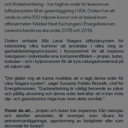
och flödeshantering – har tagit en order för leverans av 
luftkylarsystem till en gasanläggning i USA. Ordern har ett 
värde av cirka 100 miljoner kronor och är bokad inom 
affärsenheten Welded Heat Exchangers i Energidivisionen. 
Leverans beräknas ske under 2018 och 2019.
Ordern omfattar Alfa Laval Niagara luftkylarsystem för
indunstning vilka kommer att användas i olika steg av
gasfraktioneringsprocessen; i fryssystemet för att separera
naturgasen i individuella rena komponentflöden
–
propan, butan,
isobutan
–
och i kylprocessen för att kyla naturgaskondensat på
ett säkert sätt.
”Det gläder mig att kunna meddela att vi tagit denna order för
våra Niagara system”, säger
Susanne Pahlén Åklundh, chef för
”
Energidivisionen.
Gasbearbetning är väldigt beroende av säker
och pålitlig utrustning och denna order bekräftar att vi kan möta
olje- och gasindustrins höga krav inom detta område.”
Visste du att…
propan och butan kan separeras från naturgas
och därefter användas, till exempel, som råvara för
petrokemianläggningar, uppvärmning av fastigheter eller som
drivmedel för fordon?