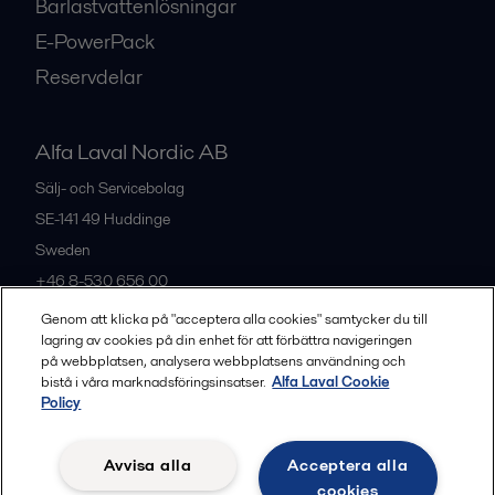
Barlastvattenlösningar
E-PowerPack
Reservdelar
Alfa Laval Nordic AB
Sälj- och Servicebolag
SE-141 49
Huddinge
Sweden
+46 8-530 656 00
Genom att klicka på "acceptera alla cookies" samtycker du till
lagring av cookies på din enhet för att förbättra navigeringen
Alla kontor och partners
på webbplatsen, analysera webbplatsens användning och
bistå i våra marknadsföringsinsatser.
Alfa Laval Cookie
Policy
Privacy policy
Cookies policy
Legal terms and conditions
Avvisa alla
Acceptera alla
Community guidelines
cookies