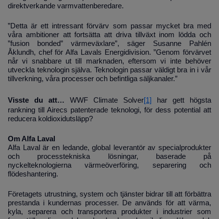
direktverkande varmvattenberedare.
”Detta är ett intressant förvärv som passar mycket bra med
våra ambitioner att fortsätta att driva tillväxt inom lödda och
”fusion bonded” värmeväxlare”, säger Susanne Pahlén
Åklundh, chef för Alfa Lavals Energidivision.
”Genom förvärvet
når vi snabbare ut till marknaden, eftersom vi inte behöver
utveckla teknologin själva. Teknologin passar väldigt bra in i vår
tillverkning, våra processer och befintliga säljkanaler.”
Visste du att…
WWF Climate Solver
[1]
har gett högsta
rankning till Airecs patenterade teknologi, för dess potential att
reducera koldioxidutsläpp?
Om Alfa Laval
Alfa Laval är en ledande, global leverantör av specialprodukter
och processtekniska lösningar, baserade på
nyckelteknologierna värmeöverföring, separering och
flödeshantering.
Företagets utrustning, system och tjänster bidrar till att förbättra
prestanda i kundernas processer. De används för att värma,
kyla, separera och transportera produkter i industrier som