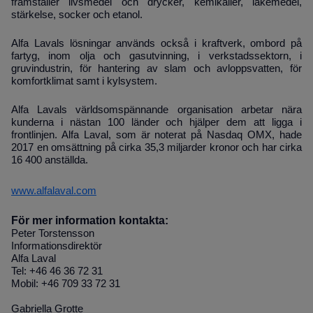
framställer livsmedel och drycker, kemikalier, läkemedel,
stärkelse, socker och etanol.
Alfa Lavals lösningar används också i kraftverk, ombord på
fartyg, inom olja och gasutvinning, i verkstadssektorn, i
gruvindustrin, för hantering av slam och avloppsvatten, för
komfortklimat samt i kylsystem.
Alfa Lavals världsomspännande organisation arbetar nära
kunderna i nästan 100 länder och hjälper dem att ligga i
frontlinjen. Alfa Laval, som är noterat på Nasdaq OMX, hade
2017 en omsättning på cirka 35,3 miljarder kronor och har cirka
16 400 anställda.
www.alfalaval.com
För mer information kontakta:
Peter Torstensson
Informationsdirektör
Alfa Laval
Tel: +46 46 36 72 31
Mobil: +46 709 33 72 31
Gabriella Grotte