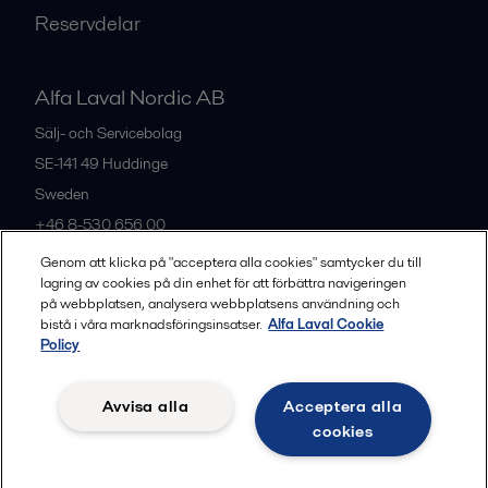
Reservdelar
Alfa Laval Nordic AB
Sälj- och Servicebolag
SE-141 49
Huddinge
Sweden
+46 8-530 656 00
Genom att klicka på "acceptera alla cookies" samtycker du till
lagring av cookies på din enhet för att förbättra navigeringen
Alla kontor och partners
på webbplatsen, analysera webbplatsens användning och
bistå i våra marknadsföringsinsatser.
Alfa Laval Cookie
Policy
Privacy policy
Cookies policy
Legal terms and conditions
Avvisa alla
Acceptera alla
Community guidelines
cookies
Följ