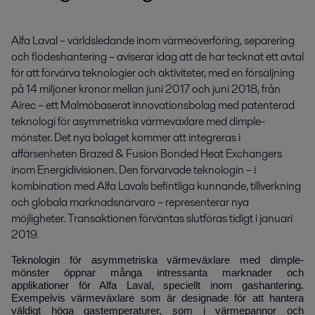
Alfa Laval – världsledande inom värmeöverföring, separering 
och flödeshantering – aviserar idag att de har tecknat ett avtal 
för att förvärva teknologier och aktiviteter, med en försäljning 
på 14 miljoner kronor mellan juni 2017 och juni 2018, från 
Airec – ett Malmöbaserat innovationsbolag med patenterad 
teknologi för asymmetriska värmeväxlare med dimple-
mönster. Det nya bolaget kommer att integreras i 
affärsenheten Brazed & Fusion Bonded Heat Exchangers 
inom Energidivisionen. Den förvärvade teknologin – i 
kombination med Alfa Lavals befintliga kunnande, tillverkning 
och globala marknadsnärvaro – representerar nya 
möjligheter. Transaktionen förväntas slutföras tidigt i januari 
2019.
Teknologin för asymmetriska värmeväxlare med dimple-
mönster öppnar många intressanta marknader och
applikationer för Alfa Laval, speciellt inom gashantering.
Exempelvis värmeväxlare som är designade för att hantera
väldigt höga gastemperaturer, som i värmepannor och