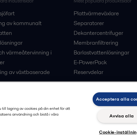
ra industrisidor
Mest populära produktsidor
sjöfart
Plattvärmeväxlare
ng av kommunalt
Separatorer
atten
Dekantercentrifuger
lösningar
Membranfiltrering
ch värmeåtervinning i
Barlastvattenlösningar
er
E-PowerPack
ing av växtbaserade
Reservdelar
Acceptera alla co
ärme och kyla
ill lagring av cookies på din enhet för att
atsens användning och bistå i våra
Avvisa alla
Cookie-inställni