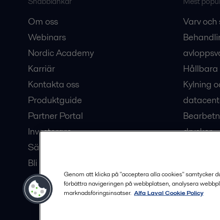
Snabblänkar
Mest populä
Om oss
Varv och 
Webinars
Behandli
Nordic Academy
avloppsv
Karriär
Hållbara 
Kontakta oss
Kylning o
Produktguide
datacent
Partner Portal
Bearbetn
Investerare
drycker
Säkerhetsdatablad
Bioteknik
Bli en partner
Hub för v
Genom att klicka på "acceptera alla cookies" samtycker du t
förbättra navigeringen på webbplatsen, analysera webbpl
marknadsföringsinsatser.
Alfa Laval Cookie Policy