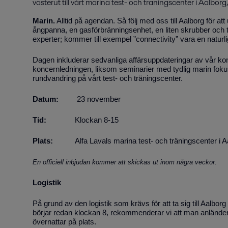
västerut till vårt marina test- och träningscenter i Aalbor
Marin.
Alltid på agendan. Så följ med oss till Aalborg för at
ångpanna, en gasförbränningsenhet, en liten skrubber och
experter; kommer till exempel ”connectivity” vara en naturl
Dagen inkluderar sedvanliga affärsuppdateringar av vår 
koncernledningen, liksom seminarier med tydlig marin foku
rundvandring på vårt test- och träningscenter.
Datum:
23 november
Tid:
Klockan 8-15
Plats:
Alfa Lavals marina test- och träningscenter i A
En officiell inbjudan kommer att skickas ut inom några veckor.
Logistik
På grund av den logistik som krävs för att ta sig till Aalbo
börjar redan klockan 8, rekommenderar vi att man anlände
övernattar på plats.