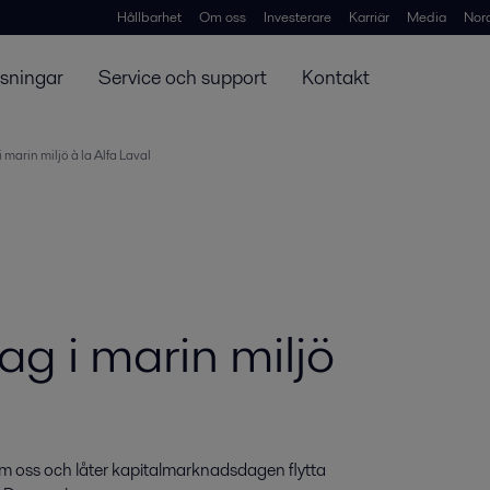
Hållbarhet
Om oss
Investerare
Karriär
Media
Nor
ösningar
Service och support
Kontakt
arin miljö à la Alfa Laval
g i marin miljö
m oss och låter kapitalmarknadsdagen flytta 