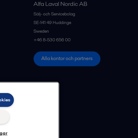
Alfa Laval Nordic AB
Sälj- och Servicebolag
SE-141 49
Huddinge
Sweden
+46 8-530 656 00
Alla kontor och partners
okies
ngar