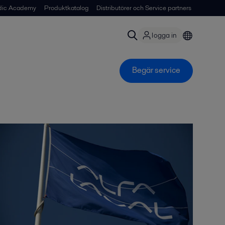
dic Academy
Produktkatalog
Distributörer och Service partners
logga in
Begär service