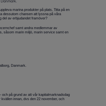
g, Danmark.
t uppleva marina produkter på plats. Titta på en
 ta dessutom chansen att lyssna på våra
ig del av erbjudandet framöver?
koncernchef samt andra medlemmar av
s, såsom marin miljö, marin service samt en
alborg, Danmark.
rg - och på grund av att vår kapitalmarknadsdag
r kvällen innan, dvs den 22 november, och