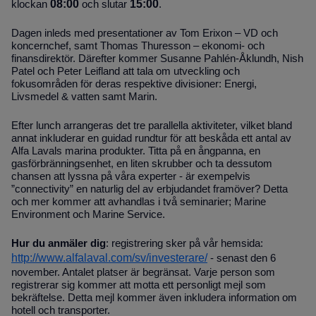
08:00
15:00
klockan
och slutar
.
Dagen inleds med presentationer av Tom Erixon – VD och
koncernchef, samt Thomas Thuresson – ekonomi- och
finansdirektör. Därefter kommer Susanne Pahlén-Åklundh, Nish
Patel och Peter Leifland att tala om utveckling och
fokusområden för deras respektive divisioner: Energi,
Livsmedel & vatten samt Marin.
Efter lunch arrangeras det tre parallella aktiviteter, vilket bland
annat inkluderar en guidad rundtur för att beskåda ett antal av
Alfa Lavals marina produkter.
Titta på en ångpanna, en
gasförbränningsenhet, en liten skrubber och ta dessutom
chansen att lyssna på våra experter - är exempelvis
”connectivity” en naturlig del av erbjudandet framöver? Detta
och mer kommer att avhandlas i två seminarier; Marine
Environment och Marine Service.
Hur du anmäler dig
: registrering sker på vår hemsida:
http://www.alfalaval.com/sv/investerare/
- senast den 6
november. Antalet platser är begränsat. Varje person som
registrerar sig kommer att motta ett personligt mejl som
bekräftelse. Detta mejl kommer även inkludera information om
hotell och transporter.