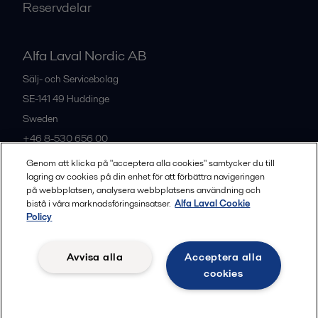
Reservdelar
Alfa Laval Nordic AB
Sälj- och Servicebolag
SE-141 49
Huddinge
Sweden
+46 8-530 656 00
Genom att klicka på "acceptera alla cookies" samtycker du till
lagring av cookies på din enhet för att förbättra navigeringen
Alla kontor och partners
på webbplatsen, analysera webbplatsens användning och
bistå i våra marknadsföringsinsatser.
Alfa Laval Cookie
Policy
Privacy policy
Cookies policy
Legal terms and conditions
Avvisa alla
Acceptera alla
Community guidelines
cookies
Följ