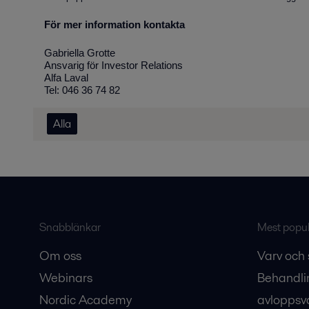
För mer information kontakta
Gabriella Grotte
Ansvarig för Investor Relations
Alfa Laval
Tel: 046 36 74 82
Alla
Snabblänkar
Mest populä
Om oss
Varv och 
Webinars
Behandli
Nordic Academy
avloppsv