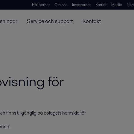
Hållbarhet
Om oss
Investerare
Karriär
Media
Nor
ösningar
Service och support
Kontakt
visning för
ch finns tillgänglig på bolagets hemsida för 
ande.