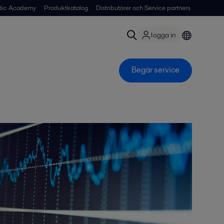
dic Academy
Produktkatalog
Distributörer och Service partners
logga in
Begär service