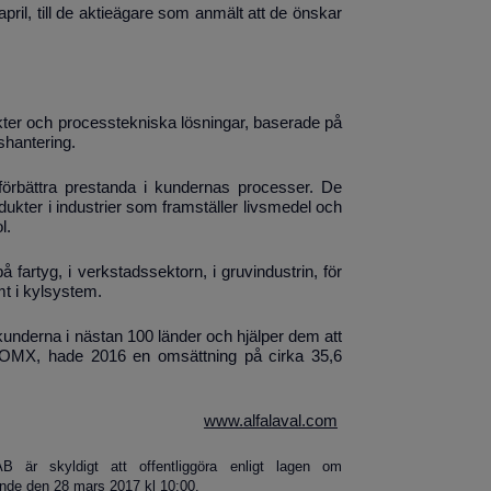
pril, till de aktieägare som anmält att de önskar
ukter och processtekniska lösningar, baserade på
shantering.
t förbättra prestanda i kundernas processer. De
ukter i industrier som framställer livsmedel och
l.
fartyg, i verkstadssektorn, i gruvindustrin, för
mt i kylsystem.
underna i nästan 100 länder och hjälper dem att
aq OMX, hade 2016 en omsättning på cirka 35,6
www.alfalaval.com
 är skyldigt att offentliggöra enligt lagen om
nde den 28 mars 2017 kl 10:00.