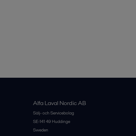
Alfa Laval Nordic AB
Sälj- och Servicebolag
SE-141 49
Huddinge
Sweden