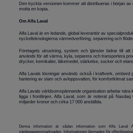
Den tryckta versionen kommer att distribueras i början av a
motta en kopia.
Om Alfa Laval
Alfa Laval är en ledande, global leverantör av specialprod
nyckelteknologierna värmeöverföring, separering och flöde
Företagets utrustning, system och tjänster bidrar till at
används för att värma, kyla, separera och transportera prod
drycker, kemikalier, läkemedel, stärkelse, socker och etano
Alfa Lavals lösningar används också i kraftverk, ombord på 
hantering av slam och avloppsvatten, för komfortklimat sa
Alfa Lavals världsomspännande organisation arbetar nära k
ligga i frontlinjen. Alfa Laval, som är noterat på Nasd
miljarder kronor och cirka 17 000 anställda.
Denna information är sådan information som Alfa Laval AB
värdepappersmarknaden. Informationen lämnades för offentliggöra