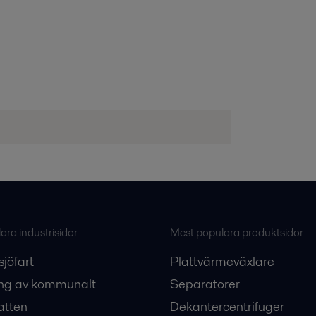
ra industrisidor
Mest populära produktsidor
sjöfart
Plattvärmeväxlare
ng av kommunalt
Separatorer
atten
Dekantercentrifuger