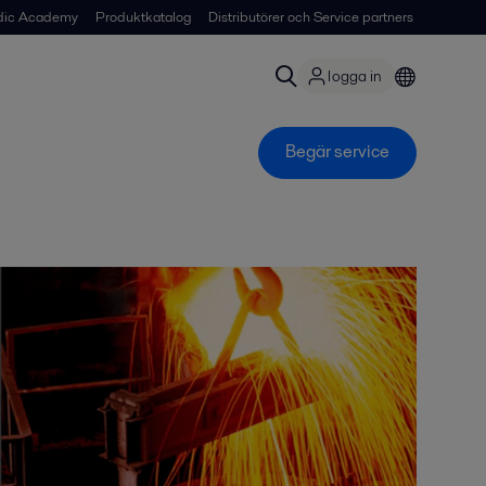
dic Academy
Produktkatalog
Distributörer och Service partners
logga in
Begär service