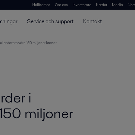
Hållbarhet
Om oss
Investerare
Karriär
Media
Nor
ösningar
Service och support
Kontakt
 Mellanöstern värd 150 miljoner kronor
rder i
150 miljoner