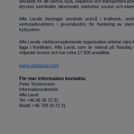
används för att värma, kyla, separera och transportera prod
drycker, kemikalier, läkemedel, stärkelse, socker och etano
Alfa Lavals lösningar används också i kraftverk, omb
verkstadssektorn, i gruvindustrin, för hantering av sla
kylsystem.
Alfa Lavals världsomspännande organisation arbetar nära k
ligga i frontlinjen. Alfa Laval, som är noterat på Nasd
miljarder kronor och har cirka 17 500 anställda.
www.alfalaval.com
För mer information kontakta:
Peter Torstensson
Informationsdirektör
Alfa Laval
Tel: +46 46 36 72 31
Mobil: +46 709 33 72 31