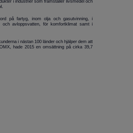
ukter i industrier som framställer livsmedel och
l.
ord på fartyg, inom olja och gasutvinning, i
m och avloppsvatten, för komfortklimat samt i
underna i nästan 100 länder och hjälper dem att
aq OMX, hade 2015 en omsättning på cirka 39,7