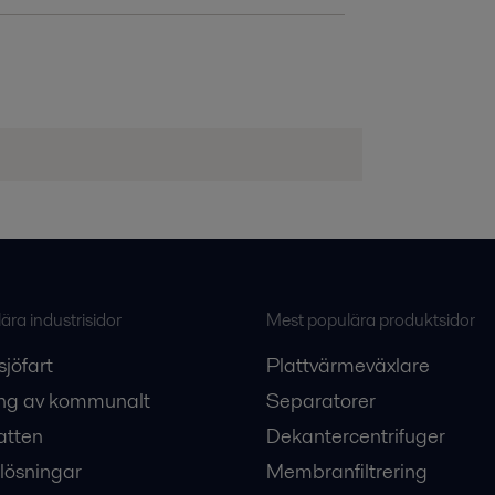
ra industrisidor
Mest populära produktsidor
sjöfart
Plattvärmeväxlare
ng av kommunalt
Separatorer
atten
Dekantercentrifuger
lösningar
Membranfiltrering