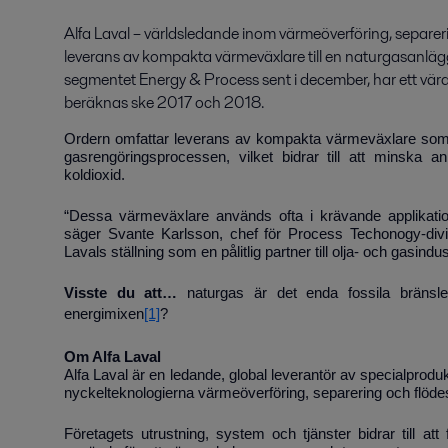
Alfa Laval – världsledande inom värmeöverföring, separerin
leverans av kompakta värmeväxlare till en naturgasanläg
segmentet Energy & Process sent i december, har ett värde
beräknas ske 2017 och 2018.
Ordern omfattar leverans av kompakta värmeväxlare som k
gasrengöringsprocessen, vilket bidrar till att minska a
koldioxid.
“Dessa värmeväxlare används ofta i krävande applikation
säger
Svante Karlsson, chef för Process Techonogy-divis
Lavals ställning som en pålitlig partner till olja- och gasindus
Visste du att…
naturgas är det enda fossila bränsl
energimixen
[1]
?
Om Alfa Laval
Alfa Laval är en ledande, global leverantör av specialprod
nyckelteknologierna värmeöverföring, separering och flöde
Företagets utrustning, system och tjänster bidrar till at