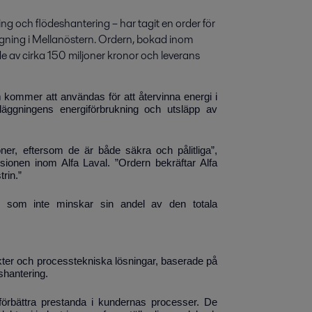
g och flödeshantering – har tagit en order för 
gning i Mellanöstern. Ordern, bokad inom 
 av cirka 150 miljoner kronor och leverans 
ommer att användas för att återvinna energi i
nläggningens energiförbrukning och utsläpp av
er, eftersom de är både säkra och pålitliga”,
ionen inom Alfa Laval. ”Ordern bekräftar Alfa
trin.”
e som inte minskar sin andel av den totala
ukter och processtekniska lösningar, baserade på
shantering.
t förbättra prestanda i kundernas processer. De