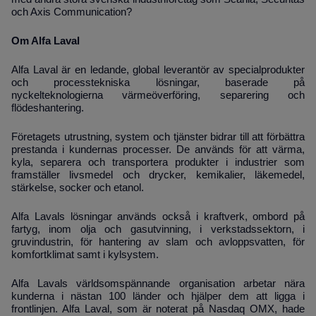
och Axis Communication?
Om Alfa Laval
Alfa Laval är en ledande, global leverantör av specialprodukter
och processtekniska lösningar, baserade på
nyckelteknologierna värmeöverföring, separering och
flödeshantering.
Företagets utrustning, system och tjänster bidrar till att förbättra
prestanda i kundernas processer. De används för att värma,
kyla, separera och transportera produkter i industrier som
framställer livsmedel och drycker, kemikalier, läkemedel,
stärkelse, socker och etanol.
Alfa Lavals lösningar används också i kraftverk, ombord på
fartyg, inom olja och gasutvinning, i verkstadssektorn, i
gruvindustrin, för hantering av slam och avloppsvatten, för
komfortklimat samt i kylsystem.
Alfa Lavals världsomspännande organisation arbetar nära
kunderna i nästan 100 länder och hjälper dem att ligga i
frontlinjen. Alfa Laval, som är noterat på Nasdaq OMX, hade