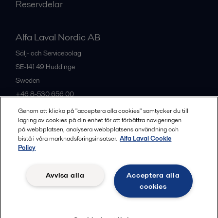
Reservdelar
Alfa Laval Nordic AB
Sälj- och Servicebolag
SE-141 49
Huddinge
Sweden
+46 8-530 656 00
Genom att klicka på "acceptera alla cookies" samtycker du till
lagring av cookies på din enhet för att förbättra navigeringen
Alla kontor och partners
på webbplatsen, analysera webbplatsens användning och
bistå i våra marknadsföringsinsatser.
Alfa Laval Cookie
Policy
Privacy policy
Cookies policy
Legal terms and conditions
Avvisa alla
Acceptera alla
Community guidelines
cookies
Följ