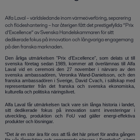
Alfa Laval – världsledande inom värmeöverföring, separering 
och flödeshantering – har återigen fått det prestigefyllda ”Prix 
d’Excellence” av Svenska Handelskammaren för sitt 
dedikerade fokus på innovation och långvariga engagemang 
på den franska marknaden.
Den årliga utmärkelsen "Prix d'Excellence", som delats ut till
svenska företag sedan 1989, kommer att överlämnas till Alfa
Laval vid en ceremoni den 27 november i närvaro av den
svenska ambassadören, Veronika Wand-Danielsson, och den
franska ambassadören i Sverige, David Cvach, i sällskap med
representanter från det franska och svenska ekonomiska,
kulturella och politiska näringslivet.
Alfa Laval får utmärkelsen tack vare sin långa historia i landet,
sitt dedikerade fokus på innovation samt investeringar i
utveckling, produktion och FoU vad gäller energi-effektiva
produkter och lösningar.
“Det är en stor ära för oss att få det här priset för andra gången