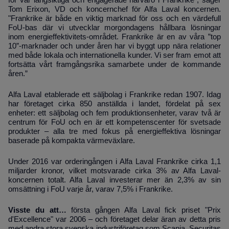
för vår långsiktiga och engagerade närvaro i Frankrike”, säger
Tom Erixon, VD och koncernchef för Alfa Laval koncernen.
"Frankrike är både en viktig marknad för oss och en värdefull
FoU-bas där vi utvecklar morgondagens hållbara lösningar
inom energieffektivitets-området. Frankrike är en av våra ”top
10”-marknader och under åren har vi byggt upp nära relationer
med både lokala och internationella kunder. Vi ser fram emot att
fortsätta vårt framgångsrika samarbete under de kommande
åren.”
Alfa Laval etablerade ett säljbolag i Frankrike redan 1907. Idag
har företaget cirka 850 anställda i landet, fördelat på sex
enheter: ett säljbolag och fem produktionsenheter, varav två är
centrum för FoU och en är ett kompetenscenter för svetsade
produkter – alla tre med fokus på energieffektiva lösningar
baserade på kompakta värmeväxlare.
Under 2016 var orderingången i Alfa Laval Frankrike cirka 1,1
miljarder kronor, vilket motsvarade cirka 3% av Alfa Laval-
koncernen totalt. Alfa Laval investerar mer än 2,3% av sin
omsättning i FoU varje år, varav 7,5% i Frankrike.
Visste du att…
första gången Alfa Laval fick priset "Prix
d'Excellence" var 2006 – och företaget delar äran av detta pris
med andra stora svenska industriföretag som Scania, Securitas