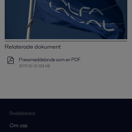
Relaterade dokument
Pressmeddelande som en PDF
2017-10-12 124 kB
Snabblänkar
Om oss