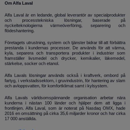
Om Alfa Laval
Alfa Laval är en ledande, global leverantör av specialprodukter
och processtekniska lösningar, baserade på
nyckelteknologierna värmeöverföring, separering och
flödeshantering.
Företagets utrustning, system och tjänster bidrar till att förbättra
prestanda i kundernas processer. De används för att värma,
kyla, separera och transportera produkter i industrier som
framställer livsmedel och drycker, kemikalier, läkemedel,
stärkelse, socker och etanol.
Alfa Lavals lösningar används också i kraftverk, ombord på
fartyg, i verkstadssektorn, i gruvindustrin, för hantering av slam
och avloppsvatten, för komfortklimat samt i kylsystem.
Alfa Lavals världsomspännande organisation arbetar nära
kunderna i nästan 100 länder och hjälper dem att ligga i
frontlinjen. Alfa Laval, som är noterat på Nasdaq OMX, hade
2016 en omsättning på cirka 35,6 miljarder kronor och har cirka
17 000 anställda.