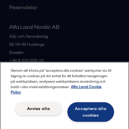
Reservdelar
Alfa Laval Nordic AB
Sälj- och Servicebolag
SE-141 49
Huddinge
Sweden
+46 8-530 656 00
Genom att klicka på "acceptera alla cookies" samtycker du till
lagring av cookies på din enhet för att förbättra navigeringen
Alla kontor och partners
på webbplatsen, analysera webbplatsens användning och
bistå i våra marknadsföringsinsatser.
Alfa Laval Cookie
Policy
Privacy policy
Cookies policy
Legal terms and conditions
Avvisa alla
Acceptera alla
Community guidelines
cookies
Följ