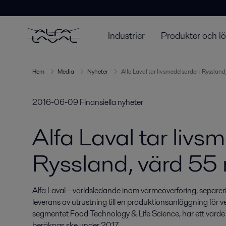
Industrier
Produkter och l
Hem
Media
Nyheter
Alfa Laval tar livsmedelsorder i Ryssland
2016-06-09
Finansiella nyheter
Alfa Laval tar livs
Ryssland, värd 55 
Alfa Laval – världsledande inom värmeöverföring, separerin
leverans av utrustning till en produktionsanläggning för v
segmentet Food Technology & Life Science, har ett värde a
beräknas ske under 2017.