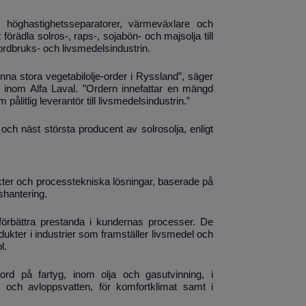
 höghastighetsseparatorer, värmeväxlare och
förädla solros-, raps-, sojabön- och majsolja till
jordbruks- och livsmedelsindustrin.
nna stora vegetabilolje-order i Ryssland”, säger
 inom Alfa Laval. ”Ordern innefattar en mängd
ålitlig leverantör till livsmedelsindustrin.”
h näst största producent av solrosolja, enligt
ukter och processtekniska lösningar, baserade på
shantering.
t förbättra prestanda i kundernas processer. De
ukter i industrier som framställer livsmedel och
l.
ord på fartyg, inom olja och gasutvinning, i
m och avloppsvatten, för komfortklimat samt i