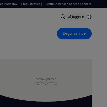
dic Academy
Produktkatalog
Distributörer och Service partners
logga in
Begär service