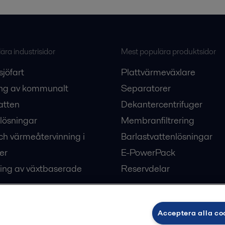
ra industrisidor
Mest populära produktsidor
sjöfart
Plattvärmeväxlare
ng av kommunalt
Separatorer
atten
Dekantercentrifuger
lösningar
Membranfiltrering
ch värmeåtervinning i
Barlastvattenlösningar
er
E-PowerPack
ing av växtbaserade
Reservdelar
Acceptera alla co
ärme och kyla