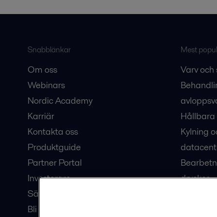
Snabblänkar
Mest populä
Om oss
Varv och 
Webinars
Behandli
Nordic Academy
avloppsv
Karriär
Hållbara 
Kontakta oss
Kylning o
Produktguide
datacent
Partner Portal
Bearbetn
Investerare
drycker
Säkerhetsdatablad
Bioteknik
Bli en partner
Hub för v