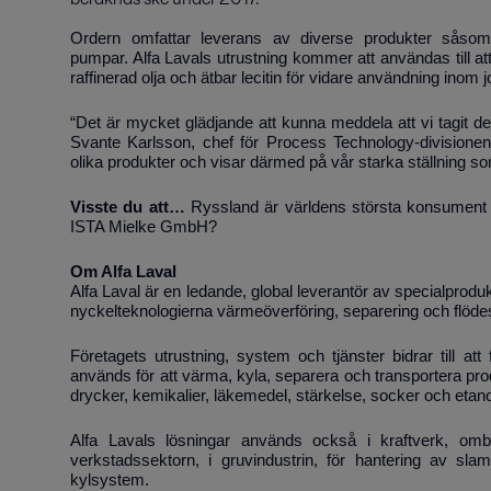
Ordern omfattar leverans av diverse produkter såsom
pumpar. Alfa Lavals utrustning kommer att användas till att 
raffinerad olja och ätbar lecitin för vidare användning inom 
“Det är mycket glädjande att kunna meddela att vi tagit de
Svante Karlsson, chef för Process Technology-divisionen
olika produkter och visar därmed på vår starka ställning som p
Visste du att…
Ryssland är världens största konsument oc
ISTA Mielke GmbH?
Om Alfa Laval
Alfa Laval är en ledande, global leverantör av specialprod
nyckelteknologierna värmeöverföring, separering och flöde
Företagets utrustning, system och tjänster bidrar till at
används för att värma, kyla, separera och transportera prod
drycker, kemikalier, läkemedel, stärkelse, socker och etano
Alfa Lavals lösningar används också i kraftverk, omb
verkstadssektorn, i gruvindustrin, för hantering av sla
kylsystem.