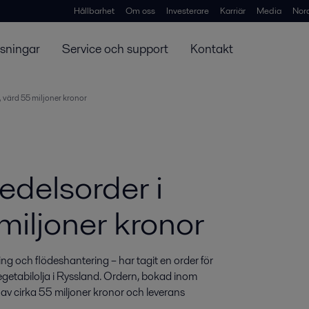
Hållbarhet
Om oss
Investerare
Karriär
Media
Nor
ösningar
Service och support
Kontakt
, värd 55 miljoner kronor
medelsorder i
miljoner kronor
g och flödeshantering – har tagit en order för 
egetabilolja i Ryssland. Ordern, bokad inom 
v cirka 55 miljoner kronor och leverans 