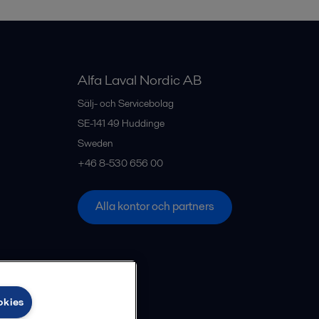
Alfa Laval Nordic AB
Sälj- och Servicebolag
SE-141 49
Huddinge
Sweden
+46 8-530 656 00
Alla kontor och partners
okies