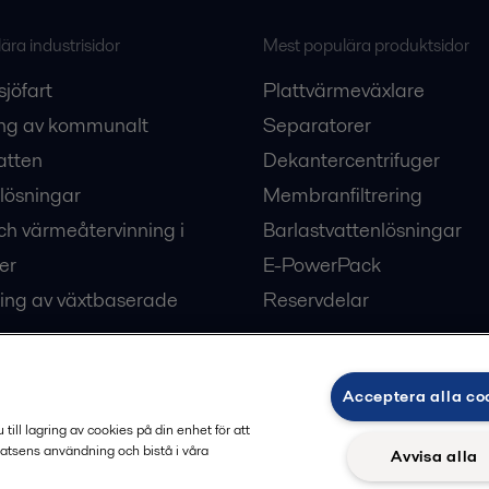
ra industrisidor
Mest populära produktsidor
sjöfart
Plattvärmeväxlare
ng av kommunalt
Separatorer
atten
Dekantercentrifuger
lösningar
Membranfiltrering
ch värmeåtervinning i
Barlastvattenlösningar
er
E-PowerPack
ing av växtbaserade
Reservdelar
Acceptera alla co
ärme och kyla
ill lagring av cookies på din enhet för att
atsens användning och bistå i våra
Avvisa alla