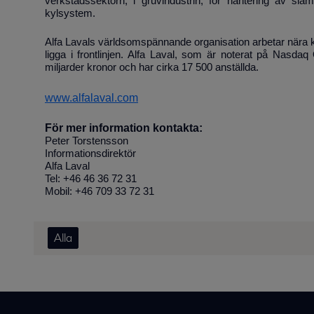
verkstadssektorn, i gruvindustrin, för hantering av sla
kylsystem.
Alfa Lavals världsomspännande organisation arbetar nära k
ligga i frontlinjen. Alfa Laval, som är noterat på Nasd
miljarder kronor och har cirka 17 500 anställda.
www.alfalaval.com
För mer information kontakta:
Peter Torstensson
Informationsdirektör
Alfa Laval
Tel: +46 46 36 72 31
Mobil: +46 709 33 72 31
Alla