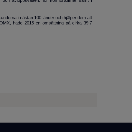
m och avloppsvatten, för komfortklimat samt i
underna i nästan 100 länder och hjälper dem att
aq OMX, hade 2015 en omsättning på cirka 39,7