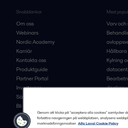
Snabblänkar
Mest populä
Om oss
Varv och 
Webinars
Behandli
Nordic Academy
avloppsv
Karriär
Hållbara 
Kontakta oss
Kylning o
Produktguide
datacent
Partner Portal
Bearbetn
Investerare
drycker
Säkerhetsdatablad
Bioteknik
Bli en partner
Hub för v
Genom att klicka på "acceptera alla cookies" samtycker du t
förbättra navigeringen på webbplatsen, analysera webbpl
marknadsföringsinsatser.
Alfa Laval Cookie Policy