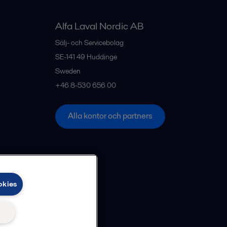
Alfa Laval Nordic AB
Sälj- och Servicebolag
SE-141 49
Huddinge
Sweden
+46 8-530 656 00
Alla kontor och partners
okies