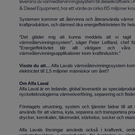
leverans av värmeåtervinningssystem till dieselkraftverk 
& Diesel Equipment, har ett värde av cirka 65 miljoner k
Systemen kommer att återvinna och återanvända värme fr
kraftproduktion, och därmed öka energieffektivteten för hela 
“Det gläder mig att kunna meddela att vi tagit
värmeåtervinningssystem”, säger
Peter Leifland, chef f
”Energieffektivitet blir allt viktigare och våra
värmeåtervinningsapplikationer inom kraftindustrin.”
Visste du att…
Alfa Lavals värmeåtervinningssystem komme
elektricitet till 1,5 miljoner människor om året?
Om Alfa Laval
Alfa Laval är en ledande, global leverantör av specialprod
nyckelteknologierna värmeöverföring, separering och flöde
Företagets utrustning, system och tjänster bidrar till at
används för att värma, kyla, separera och transportera prod
drycker, kemikalier, läkemedel, stärkelse, socker och etano
Alfa Lavals lösningar används också i kraftverk, omb