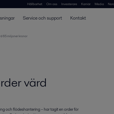
Hållbarhet
Om oss
Investerare
Karriär
Media
Nor
ösningar
Service och support
Kontakt
ärd 65 miljoner kronor
order värd
g och flödeshantering – har tagit en order för 