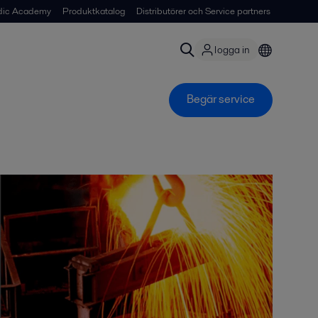
dic Academy
Produktkatalog
Distributörer och Service partners
logga in
Begär service