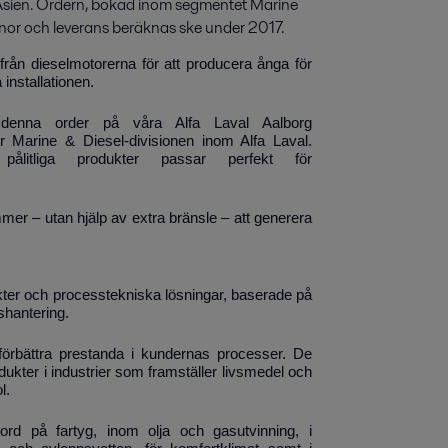
i Asien. Ordern, bokad inom segmentet Marine 
ronor och leverans beräknas ske under 2017.
ån dieselmotorerna för att producera ånga för
installationen.
 denna order på våra Alfa Laval Aalborg
ör Marine & Diesel-divisionen inom Alfa Laval.
 pålitliga produkter passar perfekt för
r – utan hjälp av extra bränsle – att generera
ukter och processtekniska lösningar, baserade på
shantering.
t förbättra prestanda i kundernas processer. De
ukter i industrier som framställer livsmedel och
l.
ord på fartyg, inom olja och gasutvinning, i