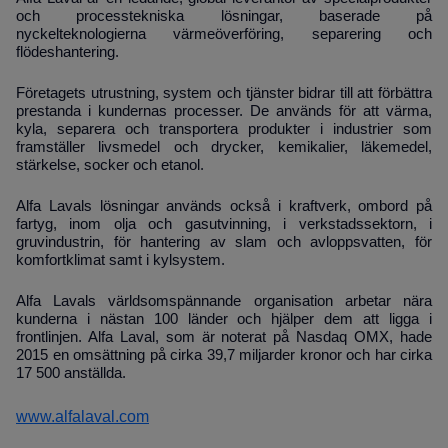
och processtekniska lösningar, baserade på
nyckelteknologierna värmeöverföring, separering och
flödeshantering.
Företagets utrustning, system och tjänster bidrar till att förbättra
prestanda i kundernas processer. De används för att värma,
kyla, separera och transportera produkter i industrier som
framställer livsmedel och drycker, kemikalier, läkemedel,
stärkelse, socker och etanol.
Alfa Lavals lösningar används också i kraftverk, ombord på
fartyg, inom olja och gasutvinning, i verkstadssektorn, i
gruvindustrin, för hantering av slam och avloppsvatten, för
komfortklimat samt i kylsystem.
Alfa Lavals världsomspännande organisation arbetar nära
kunderna i nästan 100 länder och hjälper dem att ligga i
frontlinjen. Alfa Laval, som är noterat på Nasdaq OMX, hade
2015 en omsättning på cirka 39,7 miljarder kronor och har cirka
17 500 anställda.
www.alfalaval.com