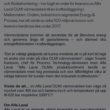
och flödeshantering – har tagit en order för leverans av Alfa 
Laval OLMI värmeväxlare till en kraftanläggning i 
Mellanöstern. Ordern, bokad inom segmentet Energy & 
Process, har ett värde av cirka 100 miljoner kronor och 
leverans beräknas ske under 2017.
Värmeväxlarna kommer att användas för att återvinna energi
och generera ånga till gasturbinerna – och därmed öka
energieffektiviteten i kraftanläggningen.
“Det är väldigt glädjande att kunna meddela att vi på kort tid tagit
en andra stor order på våra OLMI värmeväxlare”, säger Svante
Karlsson, chef för Process Technology-divisionen inom Alfa
Laval. ”Alfa Laval OLMIs produktsortiment består av
värmeväxlare med hög prestanda och stor tillförlitlighet vilka är
viktiga faktorer för kunder inom den krävande kraftindustrin.”
Visste du att…
en Alfa Laval OLMI värmeväxlare kan väga så
mycket som 400 ton och hantera tryck och temperaturer på upp
till 620 bar respektive 1000°C?
Om Alfa Laval
Alfa Laval är en ledande, global leverantör av specialprodukter