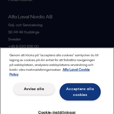
Alfa Laval Nordic AB
Sälj- och Servicebolag
SE-141 49
Huddinge
Sweden
+46 8-530 656 00
Genom att klicka på "acceptera alla cookies" samtycker du till
lagring av cookies på din enhet för att förbättra navigeringen
Alla kontor och partners
på webbplatsen, analysera webbplatsens användning och
bistå i våra marknadsföringsinsatser.
Alfa Laval Cookie
Policy
Privacy policy
Cookies policy
Legal terms and conditions
Avvisa alla
Acceptera alla
Community guidelines
cookies
Följ
Cookie-inställningar
© 2015-2026, ALFA LAVAL